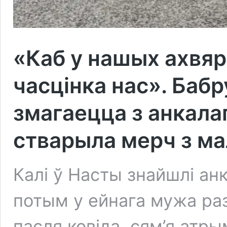
«Каб у нашых ахвяр
часцінка нас». Бабр
змагаецца з анкала
стварыла мерч з ма
Калі ў Насты знайшлі ан
потым у ейнага мужа раз
пасля ковіда, сям’я атр