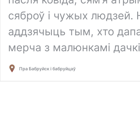
сяброў і чужых людзей. 
аддзячыць тым, хто дапа
мерча з малюнкамі дачкі
Пра Бабруйск і бабруйцаў