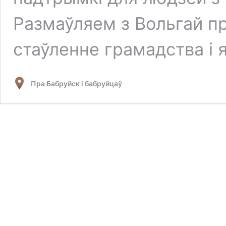
Размаўляем з Вольгай пр
стаўленне грамадства і 
Пра Бабруйск і бабруйцаў