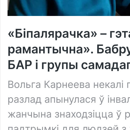
«Біпалярачка» – гэт
рамантычна». Бабру
БАР і групы самада
Вольга Карнеева некалі
разлад апынулася ў інва
жанчына знаходзіцца ў рэ
падтрымкі для людзей з 