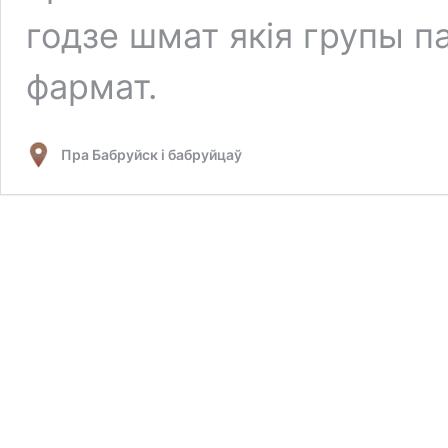
годзе шмат якія групы п
фармат.
Пра Бабруйск і бабруйцаў