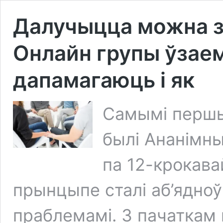
Далучыцца можна з 
Онлайн групы ўзае
дапамагаюць і як
Самымі першы
былі Ананімны
па 12-крокава
прынцыпе сталі аб’ядноў
праблемамі. З пачаткам 