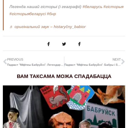
Легенда нашай гісторыі (і геаграфіі)
#беларусь
#гісторыя
#гісторыябеларусі
#бнр
♬ оригінальний звук – histaryčny_babior
PREVIOUS
NEXT
Падкаст “Міфічны Бабруйск”: Легендарныя бабруйчанкі ў жаночым руху і рэвалюцыі
Падкаст “Міфічны Бабруйск”: Бабры і Star Trek. Таямніцы ваколіцаў горада ад падпісантаў
ВАМ ТАКСАМА МОЖА СПАДАБАЦЦА