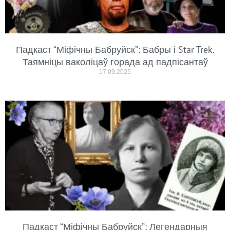
Падкаст “Міфічны Бабруйск”: Бабры і Star Trek.
Таямніцы ваколіцаў горада ад падпісантаў
17.09.2025
Падкаст “Міфічны Бабруйск”: Легендарныя