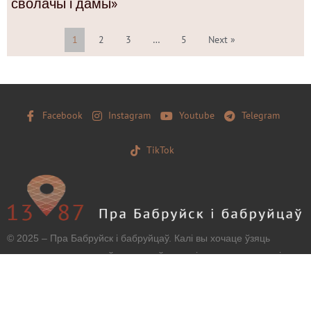
сволачы і дамы»
1
2
3
…
5
Next »
Facebook
Instagram
Youtube
Telegram
TikTok
© 2025 – Пра Бабруйск і бабруйцаў. Калі вы хочаце ўзяць
матэрыял з нашага сайту, захавайце, калі ласка, загаловак і
тэкст бяз зменаў і дайце наўпроставую працоўную
гіперспасылку.