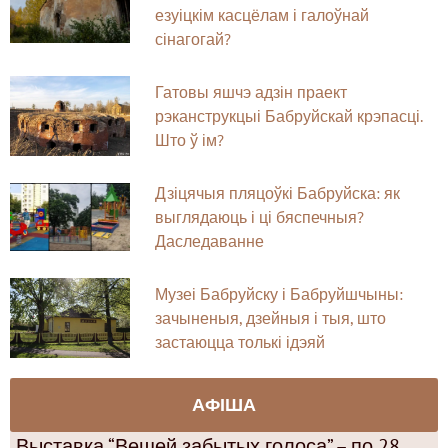
езуіцкім касцёлам і галоўнай
сінагогай?
Гатовы яшчэ адзін праект
рэканструкцыі Бабруйскай крэпасці.
Што ў ім?
Дзіцячыя пляцоўкі Бабруйска: як
выглядаюць і ці бяспечныя?
Даследаванне
Музеі Бабруйску і Бабруйшчыны:
зачыненыя, дзейныя і тыя, што
застаюцца толькі ідэяй
АФІША
Выставка “Вещей забытых голоса” – по 28