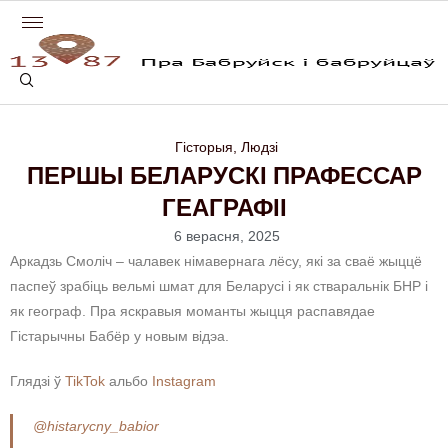
Гісторыя
,
Людзі
ПЕРШЫ БЕЛАРУСКІ ПРАФЕССАР
ГЕАГРАФІІ
6 верасня, 2025
Аркадзь Смоліч – чалавек німавернага лёсу, які за сваё жыццё
паспеў зрабіць вельмі шмат для Беларусі і як стваральнік БНР і
як географ. Пра яскравыя моманты жыцця распавядае
Гістарычны Бабёр у новым відэа.
Глядзі ў
TikTok
альбо
Instagram
@histarycny_babior