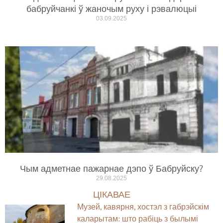
бабруйчанкі ў жаночым руху і рэвалюцыі
03.09.2025
Чым адметнае пажарнае дэпо ў Бабруйску?
29.08.2025
ЦІКАВАЕ
Музей, кавярня, хостэл з габрэйскім
каларытам: што рабіць з былымі