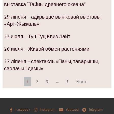
выставка “Тайны древнего океана”
29 ліпеня – адкрыццё выніковай выставы
«Арт-Жыжаль»
27 июля – Туц Туц Квиз Лайт
26 июля – Живой обмен растениями
22 ліпеня – спектакль «Паны, таварышы,
сволачы і дамы»
1
2
3
…
5
Next »
Facebook
Instagram
Youtube
Telegram