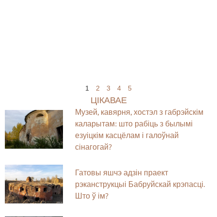
1
2
3
4
5
ЦІКАВАЕ
Музей, кавярня, хостэл з габрэйскім
каларытам: што рабіць з былымі
езуіцкім касцёлам і галоўнай
сінагогай?
Гатовы яшчэ адзін праект
рэканструкцыі Бабруйскай крэпасці.
Што ў ім?