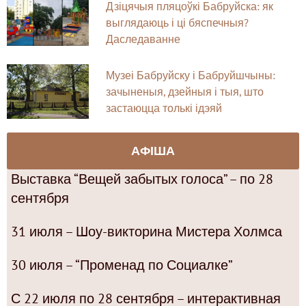
Дзіцячыя пляцоўкі Бабруйска: як
выглядаюць і ці бяспечныя?
Даследаванне
Музеі Бабруйску і Бабруйшчыны:
зачыненыя, дзейныя і тыя, што
застаюцца толькі ідэяй
АФІША
Выставка “Вещей забытых голоса” – по 28
сентября
31 июля – Шоу-викторина Мистера Холмса
30 июля – “Променад по Социалке”
С 22 июля по 28 сентября – интерактивная