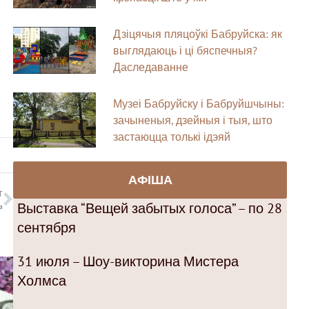
Дзіцячыя пляцоўкі Бабруйска: як
выглядаюць і ці бяспечныя?
Даследаванне
Музеі Бабруйску і Бабруйшчыны:
зачыненыя, дзейныя і тыя, што
застаюцца толькі ідэяй
АФІША
T
Выставка “Вещей забытых голоса” – по 28
з
сентября
31 июля – Шоу-викторина Мистера
Холмса