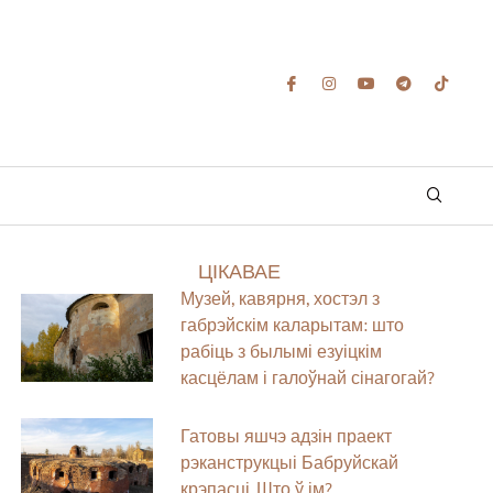
ЦІКАВАЕ
Музей, кавярня, хостэл з
габрэйскім каларытам: што
рабіць з былымі езуіцкім
касцёлам і галоўнай сінагогай?
Гатовы яшчэ адзін праект
рэканструкцыі Бабруйскай
крэпасці. Што ў ім?