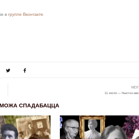
ли в
группе Вконтакте.
NEX
11 июля — Ньютон-кви
 МОЖА СПАДАБАЦЦА