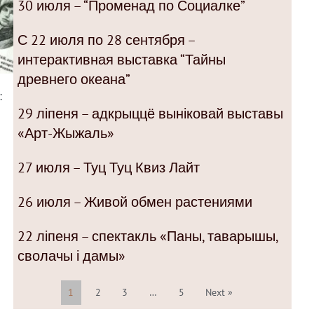
30 июля – “Променад по Социалке”
С 22 июля по 28 сентября –
интерактивная выставка “Тайны
древнего океана”
:
29 ліпеня – адкрыццё выніковай выставы
«Арт-Жыжаль»
27 июля – Туц Туц Квиз Лайт
26 июля – Живой обмен растениями
22 ліпеня – спектакль «Паны, таварышы,
сволачы і дамы»
1
2
3
…
5
Next »