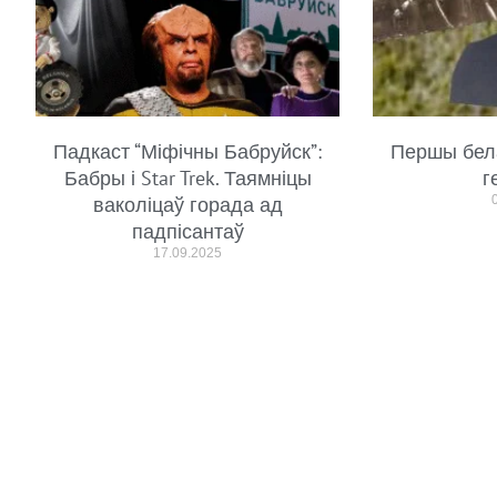
Падкаст “Міфічны Бабруйск”:
Першы бел
Бабры і Star Trek. Таямніцы
г
ваколіцаў горада ад
падпісантаў
17.09.2025