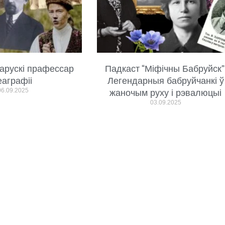
арускі прафессар
Падкаст “Міфічны Бабруйск”
еаграфіі
Легендарныя бабруйчанкі ў
06.09.2025
жаночым руху і рэвалюцыі
03.09.2025