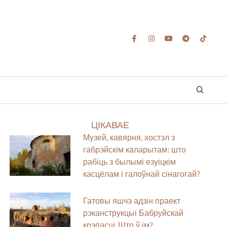
ЦІКАВАЕ
Музей, кавярня, хостэл з
габрэйскім каларытам: што
рабіць з былымі езуіцкім
касцёлам і галоўнай сінагогай?
Гатовы яшчэ адзін праект
рэканструкцыі Бабруйскай
крэпасці. Што ў ім?