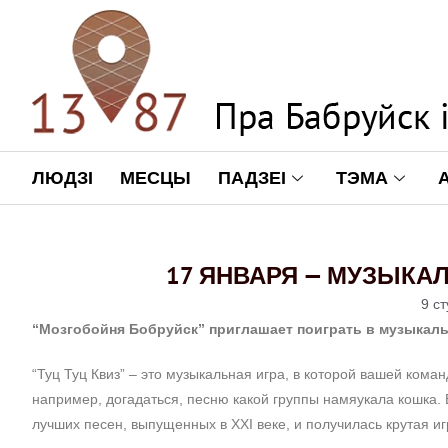
ЛЮДЗІ
МЕСЦЫ
ПАДЗЕІ
ТЭМА
17 ЯНВАРЯ — МУЗЫКАЛ
9 с
“Мозгобойня Бобруйск” приглашает поиграть в музыкальн
“Туц Туц Квиз” – это музыкальная игра, в которой вашей кома
например, догадаться, песню какой группы намяукала кошка. В
лучших песен, выпущенных в XXI веке, и получилась крутая иг