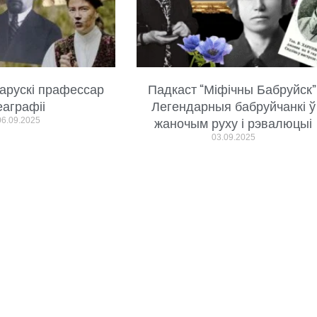
арускі прафессар
Падкаст “Міфічны Бабруйск”
еаграфіі
Легендарныя бабруйчанкі ў
06.09.2025
жаночым руху і рэвалюцыі
03.09.2025