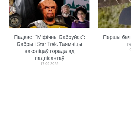
Падкаст “Міфічны Бабруйск”:
Першы бел
Бабры і Star Trek. Таямніцы
г
ваколіцаў горада ад
падпісантаў
17.09.2025