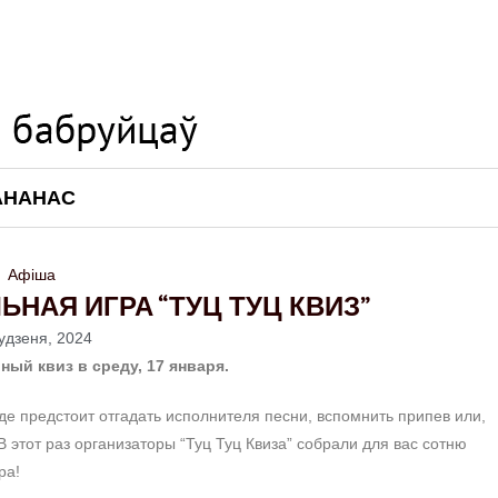
АНАНАС
Афіша
ЬНАЯ ИГРА “ТУЦ ТУЦ КВИЗ”
тудзеня, 2024
ый квиз в среду, 17 января.
нде предстоит отгадать исполнителя песни, вспомнить припев или,
 этот раз организаторы “Туц Туц Квиза” собрали для вас
с
отню
ра!