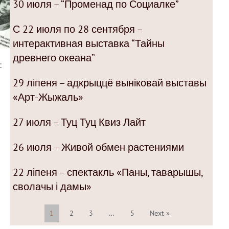
30 июля – “Променад по Социалке”
С 22 июля по 28 сентября –
интерактивная выставка “Тайны
древнего океана”
:
29 ліпеня – адкрыццё выніковай выставы
«Арт-Жыжаль»
27 июля – Туц Туц Квиз Лайт
26 июля – Живой обмен растениями
22 ліпеня – спектакль «Паны, таварышы,
сволачы і дамы»
1
2
3
…
5
Next »