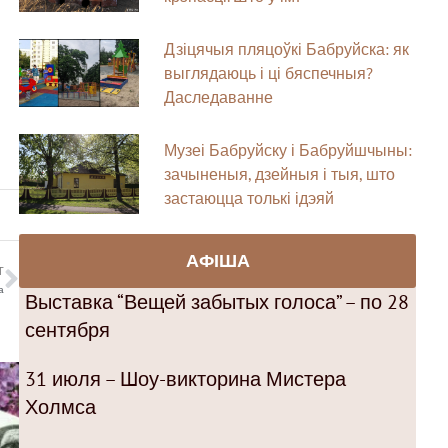
Дзіцячыя пляцоўкі Бабруйска: як
выглядаюць і ці бяспечныя?
Даследаванне
Музеі Бабруйску і Бабруйшчыны:
зачыненыя, дзейныя і тыя, што
застаюцца толькі ідэяй
АФІША
T
а
Выставка “Вещей забытых голоса” – по 28
сентября
31 июля – Шоу-викторина Мистера
Холмса