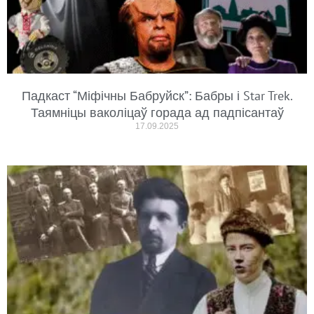
Падкаст “Міфічны Бабруйск”: Бабры і Star Trek.
Таямніцы ваколіцаў горада ад падпісантаў
17.09.2025