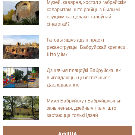
Музей, кавярня, хостэл з габрэйскім
каларытам: што рабіць з былымі
езуіцкім касцёлам і галоўнай
сінагогай?
Гатовы яшчэ адзін праект
рэканструкцыі Бабруйскай крэпасці.
Што ў ім?
Дзіцячыя пляцоўкі Бабруйска: як
выглядаюць і ці бяспечныя?
Даследаванне
Музеі Бабруйску і Бабруйшчыны:
зачыненыя, дзейныя і тыя, што
застаюцца толькі ідэяй
АФІША