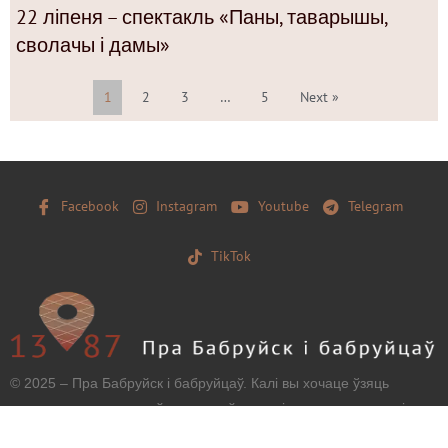
22 ліпеня – спектакль «Паны, таварышы,
сволачы і дамы»
1
2
3
…
5
Next »
Facebook
Instagram
Youtube
Telegram
TikTok
© 2025 – Пра Бабруйск і бабруйцаў. Калі вы хочаце ўзяць
матэрыял з нашага сайту, захавайце, калі ласка, загаловак і
тэкст бяз зменаў і дайце наўпроставую працоўную