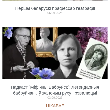
Першы беларускі прафессар геаграфіі
06.09.2025
Падкаст “Міфічны Бабруйск”: Легендарныя
бабруйчанкі ў жаночым руху і рэвалюцыі
03.09.2025
ЦІКАВАЕ