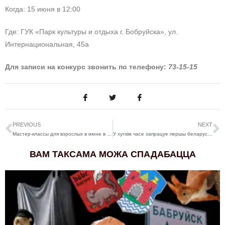
Когда: 15 июня в 12:00
Где: ГУК «Парк культуры и отдыха г. Бобруйска», ул.
Интернациональная, 45а
Для записи на конкурс звонить по телефону:
73-15-15
PREVIOUS
NEXT
Мастер-классы для взрослых в июне в Бобруйске
У хуткім часе запрацуе першы беларускі маркетплэйс «Kamaroŭka». І прыдумаў яго бабруец
ВАМ ТАКСАМА МОЖА СПАДАБАЦЦА