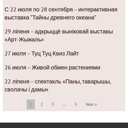
С 22 июля по 28 сентября – интерактивная
выставка “Тайны древнего океана”
29 ліпеня – адкрыццё выніковай выставы
«Арт-Жыжаль»
27 июля – Туц Туц Квиз Лайт
26 июля – Живой обмен растениями
22 ліпеня – спектакль «Паны, таварышы,
сволачы і дамы»
1
2
3
…
5
Next »