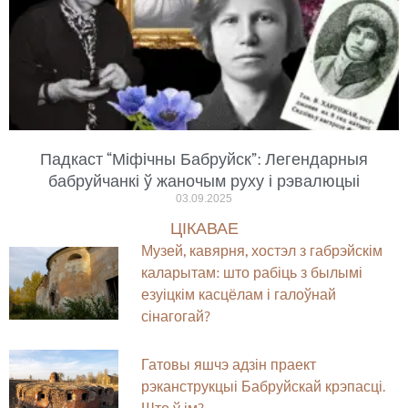
Падкаст “Міфічны Бабруйск”: Легендарныя
бабруйчанкі ў жаночым руху і рэвалюцыі
03.09.2025
ЦІКАВАЕ
Музей, кавярня, хостэл з габрэйскім
каларытам: што рабіць з былымі
езуіцкім касцёлам і галоўнай
сінагогай?
Гатовы яшчэ адзін праект
рэканструкцыі Бабруйскай крэпасці.
Што ў ім?