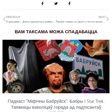
PREVIOUS
NEXT
6 красавіка – Дзень адчыненых дзвярэй ЕГУ у фармаце анлайн
Прыём заявак на ўдзел у летніх валанцёрскіх лагерах 2023 года
ВАМ ТАКСАМА МОЖА СПАДАБАЦЦА
Падкаст “Міфічны Бабруйск”: Бабры і Star Trek.
Таямніцы ваколіцаў горада ад падпісантаў