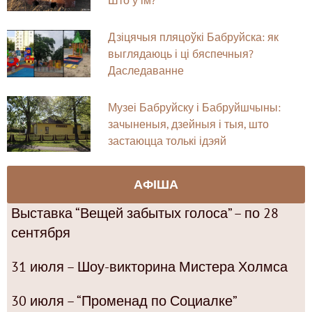
Дзіцячыя пляцоўкі Бабруйска: як
выглядаюць і ці бяспечныя?
Даследаванне
Музеі Бабруйску і Бабруйшчыны:
зачыненыя, дзейныя і тыя, што
застаюцца толькі ідэяй
АФІША
Выставка “Вещей забытых голоса” – по 28
сентября
31 июля – Шоу-викторина Мистера Холмса
30 июля – “Променад по Социалке”