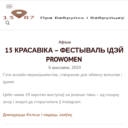
Афіша
15 КРАСАВІКА – ФЕСТЫВАЛЬ ІДЭЙ
PROWOMEN
6 красавіка, 2023
Гэта анлайн-мерапрыемства, створанае для абмену вопытам і
ідэямі.
Цябе чакае 19 кароткіх выступаў на розныя тэмы – ад пошуку
апор і энергіі да сторытэлінга ў Instagram.
Даведацца больш і падаць заяўку