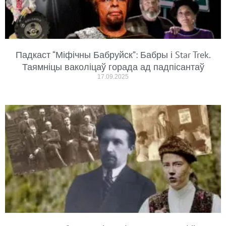
Падкаст “Міфічны Бабруйск”: Бабры і Star Trek.
Таямніцы ваколіцаў горада ад падпісантаў
17.09.2025