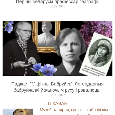
Першы беларускі прафессар геаграфіі
06.09.2025
Падкаст “Міфічны Бабруйск”: Легендарныя
бабруйчанкі ў жаночым руху і рэвалюцыі
03.09.2025
ЦІКАВАЕ
Музей, кавярня, хостэл з габрэйскім