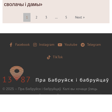
сволачы і дамы»
1
2
3
…
5
Next »
Facebook
Instagram
Youtube
Telegram
TikTok
© 2025 – Пра Бабруйск і бабруйцаў. Калі вы хочаце ўзяць
матэрыял з нашага сайту, захавайце, калі ласка, загаловак і
тэкст бяз зменаў і дайце наўпроставую працоўную
гіперспасылку.