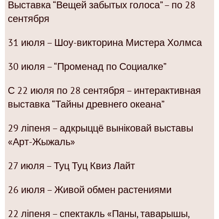
Выставка “Вещей забытых голоса” – по 28
сентября
31 июля – Шоу-викторина Мистера Холмса
30 июля – “Променад по Социалке”
С 22 июля по 28 сентября – интерактивная
выставка “Тайны древнего океана”
29 ліпеня – адкрыццё выніковай выставы
«Арт-Жыжаль»
27 июля – Туц Туц Квиз Лайт
26 июля – Живой обмен растениями
22 ліпеня – спектакль «Паны, таварышы,