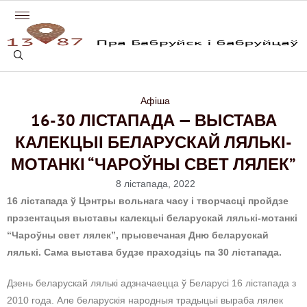
Афіша
16-30 ЛІСТАПАДА — ВЫСТАВА
КАЛЕКЦЫІ БЕЛАРУСКАЙ ЛЯЛЬКІ-
МОТАНКІ “ЧАРОЎНЫ СВЕТ ЛЯЛЕК”
8 лістапада, 2022
16 лістапада ў Цэнтры вольнага часу і творчасці пройдзе
прэзентацыя выставы калекцыі беларускай лялькі-мотанкі
“Чароўны свет лялек”, прысвечаная Дню беларускай
лялькі. Сама выстава будзе праходзіць па 30 лістапада.
Дзень беларускай лялькі адзначаецца ў Беларусі 16 лістапада з
2010 года. Але беларускія народныя традыцыі выраба лялек