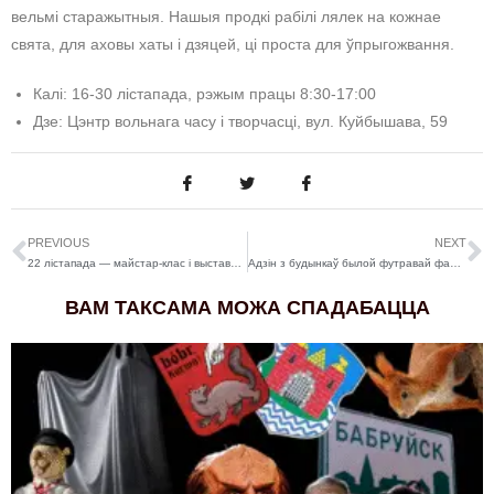
вельмі старажытныя. Нашыя продкі рабілі лялек на кожнае
свята, для аховы хаты і дзяцей, ці проста для ўпрыгожвання.
Калі: 16-30 лістапада, рэжым працы 8:30-17:00
Дзе: Цэнтр вольнага часу і творчасці, вул. Куйбышава, 59
PREVIOUS
NEXT
22 лістапада — майстар-клас і выстава беларускай выцінанкі
Адзін з будынкаў былой футравай фабрыкі на Бахарава знеслі, а разам з ім – мазаіку. Фотафакт
ВАМ ТАКСАМА МОЖА СПАДАБАЦЦА