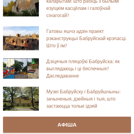
каларытам: што рабіць з былымі
езуіцкім касцёлам і галоўнай
сінагогай?
Гатовы яшчэ адзін праект
рэканструкцыі Бабруйскай крэпасці.
Што ў ім?
Дзіцячыя пляцоўкі Бабруйска: як
выглядаюць і ці бяспечныя?
Даследаванне
Музеі Бабруйску і Бабруйшчыны:
зачыненыя, дзейныя і тыя, што
застаюцца толькі ідэяй
АФІША