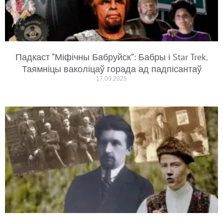
Падкаст “Міфічны Бабруйск”: Бабры і Star Trek.
Таямніцы ваколіцаў горада ад падпісантаў
17.09.2025