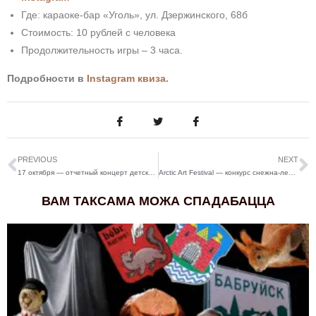
Где:
караоке-бар «Уголь», ул. Дзержинского, 68б
Стоимость: 10 рублей с человека
Продолжительность игры – 3 часа.
Подробности в
Instagram квиза
.
PREVIOUS
NEXT
17 октября — отчетный концерт детской школы искусств имени Е.К. Тикоцкого
Arctic Art Festival — конкурс снежна-ледзяной скульптуры ў Фінляндыі
ВАМ ТАКСАМА МОЖА СПАДАБАЦЦА