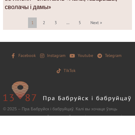
сволачы і дамы»
1
2
3
…
5
Next »
Facebook
Instagram
Youtube
Telegram
TikTok
© 2025 – Пра Бабруйск і бабруйцаў. Калі вы хочаце ўзяць
матэрыял з нашага сайту, захавайце, калі ласка, загаловак і
тэкст бяз зменаў і дайце наўпроставую працоўную
гіперспасылку.