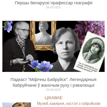
Першы беларускі прафессар геаграфіі
06.09.2025
Падкаст “Міфічны Бабруйск”: Легендарныя
бабруйчанкі ў жаночым руху і рэвалюцыі
03.09.2025
ЦІКАВАЕ
Музей, кавярня, хостэл з габрэйскім