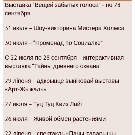
Выставка “Вещей забытых голоса” – по 28
сентября
31 июля – Шоу-викторина Мистера Холмса
30 июля – “Променад по Социалке”
С 22 июля по 28 сентября – интерактивная
выставка “Тайны древнего океана”
29 ліпеня – адкрыццё выніковай выставы
«Арт-Жыжаль»
27 июля – Туц Туц Квиз Лайт
26 июля – Живой обмен растениями
22 ліпеня – спектакль «Паны, таварышы,