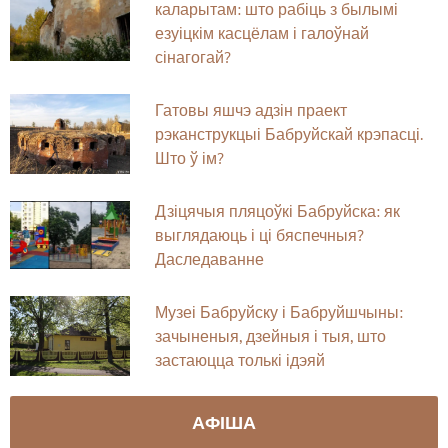
каларытам: што рабіць з былымі
езуіцкім касцёлам і галоўнай
сінагогай?
Гатовы яшчэ адзін праект
рэканструкцыі Бабруйскай крэпасці.
Што ў ім?
Дзіцячыя пляцоўкі Бабруйска: як
выглядаюць і ці бяспечныя?
Даследаванне
Музеі Бабруйску і Бабруйшчыны:
зачыненыя, дзейныя і тыя, што
застаюцца толькі ідэяй
АФІША