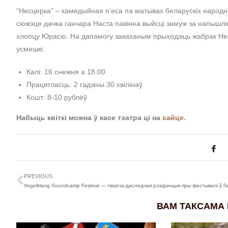
“Несцерка” – камедыйная п’еса па матывах беларускіх народных
сюжэце дачка ганчара Наста павінна выйсці замуж за напышл
хлопцу Юрасю. На дапамогу закаханым прыходзіць жабрак Нес
усмешкі.
Калі: 16 снежня а 18:00
Працягласць: 2 гадзіны 30 хвілінаў
Кошт: 8-10 рублёў
Набыць квіткі можна ў касе тэатра ці на
сайце.
PREVIOUS
ВАМ ТАКСАМА