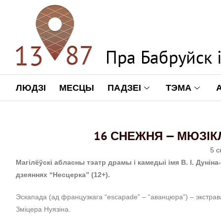
ЛЮДЗІ
МЕСЦЫ
ПАДЗЕІ
ТЭМА
16 СНЕЖНЯ — МЮЗІК
5 с
Магілёўскі абласны тэатр драмы і камедыі імя В. І. Дунін
дзеяннях “Несцерка” (12+).
Эскапада (ад французкага “escapade” – “аванцюра”) – экстра
Зміцера Нуязіна.