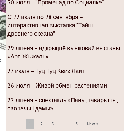
30 июля – “Променад по Социалке”
С 22 июля по 28 сентября –
интерактивная выставка “Тайны
древнего океана”
29 ліпеня – адкрыццё выніковай выставы
«Арт-Жыжаль»
:
27 июля – Туц Туц Квиз Лайт
26 июля – Живой обмен растениями
22 ліпеня – спектакль «Паны, таварышы,
сволачы і дамы»
1
2
3
…
5
Next »