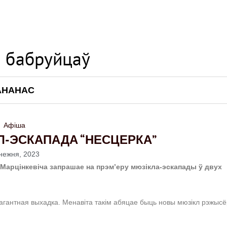
АНАНАС
Афіша
Л-ЭСКАПАДА “НЕСЦЕРКА”
нежня, 2023
а-Марцінкевіча запрашае на прэм’еру мюзікла-эскапады ў двух
вагантная выхадка. Менавіта такім абяцае быць новы мюзікл рэжыс