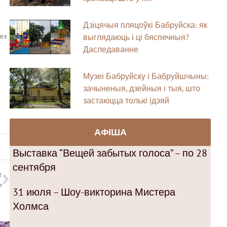
Дзіцячыя пляцоўкі Бабруйска: як
выглядаюць і ці бяспечныя?
ез
Даследаванне
Музеі Бабруйску і Бабруйшчыны:
зачыненыя, дзейныя і тыя, што
застаюцца толькі ідэяй
АФІША
Выставка “Вещей забытых голоса” – по 28
сентября
T
з
31 июля – Шоу-викторина Мистера
Холмса