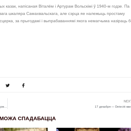
 казак, напісаная Віталём і Артурам Вольскімі ў 1940-м годзе. Па
івага шкаляра Самахвальскага, але сэрца яе належыць простаму
церка, за прыгодамі і выпрабаваннямі якога немагчыма назіраць б
NEX
Vogelklang Soundcamp Festival — творча-даследчая рэзідэнцыя пры фестывалі ў Германіі
17 декабря — Detectit кви
 МОЖА СПАДАБАЦЦА