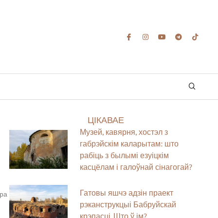
ЦІКАВАЕ
Музей, кавярня, хостэл з
габрэйскім каларытам: што
рабіць з былымі езуіцкім
касцёлам і галоўнай сінагогай?
Гатовы яшчэ адзін праект
ёра
рэканструкцыі Бабруйскай
крэпасці. Што ў ім?