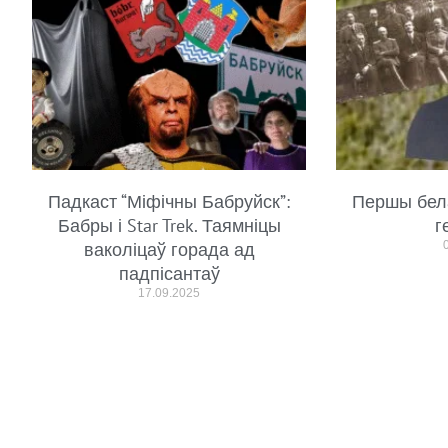
Падкаст “Міфічны Бабруйск”:
Першы бел
Бабры і Star Trek. Таямніцы
г
ваколіцаў горада ад
падпісантаў
17.09.2025