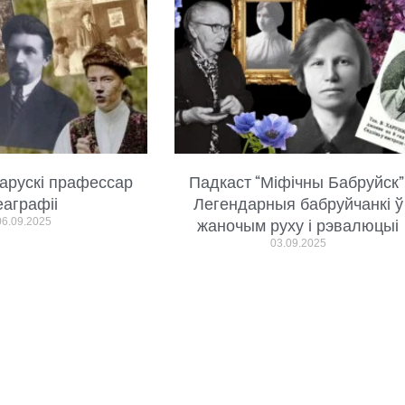
арускі прафессар
Падкаст “Міфічны Бабруйск”
еаграфіі
Легендарныя бабруйчанкі ў
06.09.2025
жаночым руху і рэвалюцыі
03.09.2025