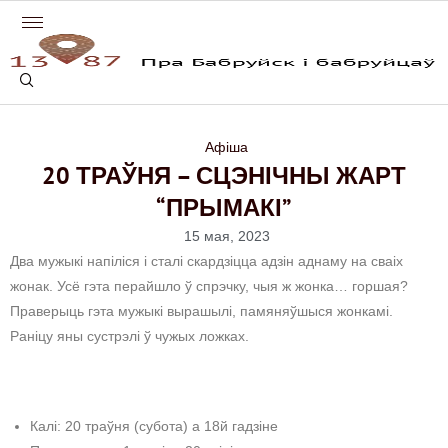
Афіша
20 ТРАЎНЯ – СЦЭНІЧНЫ ЖАРТ
“ПРЫМАКІ”
15 мая, 2023
Два мужыкі напіліся і сталі скардзіцца адзін аднаму на сваіх
жонак. Усё гэта перайшло ў спрэчку, чыя ж жонка… горшая?
Праверыць гэта мужыкі вырашылі, памяняўшыся жонкамі.
Раніцу яны сустрэлі ў чужых ложках.
Калі: 20 траўня (субота) а 18й гадзіне