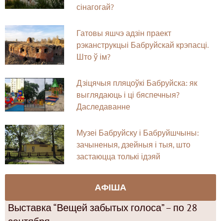
сінагогай?
Гатовы яшчэ адзін праект
рэканструкцыі Бабруйскай крэпасці.
Што ў ім?
Дзіцячыя пляцоўкі Бабруйска: як
выглядаюць і ці бяспечныя?
Даследаванне
Музеі Бабруйску і Бабруйшчыны:
зачыненыя, дзейныя і тыя, што
застаюцца толькі ідэяй
АФІША
Выставка “Вещей забытых голоса” – по 28