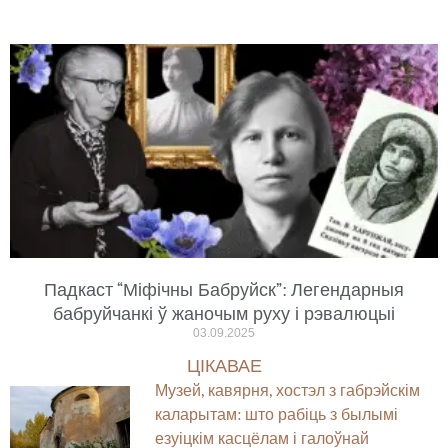
Падкаст “Міфічны Бабруйск”: Легендарныя
бабруйчанкі ў жаночым руху і рэвалюцыі
03.09.2025
ЦІКАВАЕ
Музей, кавярня, хостэл з габрэйскім
каларытам: што рабіць з былымі
езуіцкім касцёлам і галоўнай