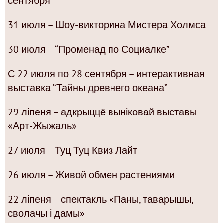
сентября
31 июля – Шоу-викторина Мистера Холмса
30 июля – “Променад по Социалке”
С 22 июля по 28 сентября – интерактивная
выставка “Тайны древнего океана”
29 ліпеня – адкрыццё выніковай выставы
«Арт-Жыжаль»
27 июля – Туц Туц Квиз Лайт
26 июля – Живой обмен растениями
22 ліпеня – спектакль «Паны, таварышы,
сволачы і дамы»