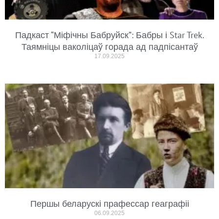
Падкаст “Міфічны Бабруйск”: Бабры і Star Trek.
Таямніцы ваколіцаў горада ад падпісантаў
17.09.2025
Першы беларускі прафессар геаграфіі
06.09.2025