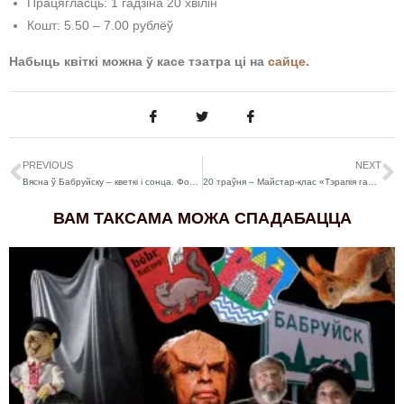
Працягласць: 1 гадзіна 20 хвілін
Кошт: 5.50 – 7.00 рублёў
Набыць квіткі можна ў касе тэатра ці на
сайце.
PREVIOUS
NEXT
Вясна ў Бабруйску – кветкі і сонца. Фотарэпартаж
20 траўня – Майстар-клас «Тэрапія галаўнога болю»
ВАМ ТАКСАМА МОЖА СПАДАБАЦЦА