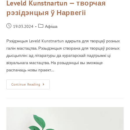
Leveld Kunstnartun — творчая
рэзідэнцыя ў Нарвегіі
19.03.2024
Афіша
Рэзідэнцыя Leveld Kunstnartun адкрыта для творцаў розных
галін мастацтва. Рэзыдэнцыя створана для творцаў розных
дысцыплін: ад літаратуры да куратарскай падтрымкі ці
візуальнага мастацтва. На рэзыдэнцыі вы зможаце
распачаць новы праект…
Continue Reading