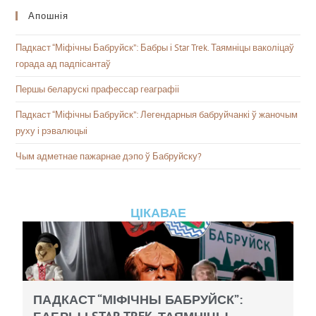
Апошнія
Падкаст “Міфічны Бабруйск”: Бабры і Star Trek. Таямніцы ваколіцаў
горада ад падпісантаў
Першы беларускі прафессар геаграфіі
Падкаст “Міфічны Бабруйск”: Легендарныя бабруйчанкі ў жаночым
руху і рэвалюцыі
Чым адметнае пажарнае дэпо ў Бабруйску?
ЦІКАВАЕ
ПАДКАСТ “МІФІЧНЫ БАБРУЙСК”: