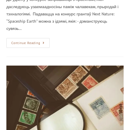
даследуюць узаемаадносіны паміж чалавекам, прыродай і
тэхналогіямі. Падавацца на конкурс грантаў Next Nature:
“Spaceship Earth" можна з ідэямі, якія: - дэманструюць
сувязь…
Continue Reading