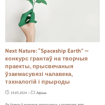
Next Nature: “Spaceship Earth” —
конкурс грантаў на творчыя
праекты, прысвечаныя
ўзаемасувязі чалавека,
тэхналогій і прыроды
19.03.2024
Афіша
Да ўдзелу ў конкурсе запрашаюць з праектамі, якія