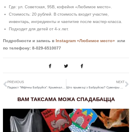
Где:
ул. Советская, 95В, кофейня «Любимое место».
Стоимость: 20 рублей. В стоимость входит участие,
инвентарь, ингредиенты и чаепитие после мастер-класса.
Подходит для детей от 4-х лет.
Подробности и запись в
Instagram «Любимое место
»
или
по телефону:
8-029-6510077
PREVIOUS
NEXT
Падкаст “Міфічны Бабруйск”: Крымінальны Бабруйск ды ягоныя «каралі»
Што прывезці з Бабруйска? Сувеніры – ад паштовак да ільняных сукенак
ВАМ ТАКСАМА МОЖА СПАДАБАЦЦА