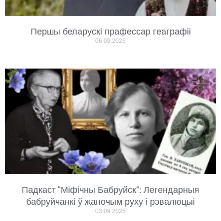
Першы беларускі прафессар геаграфіі
06.09.2025
Падкаст “Міфічны Бабруйск”: Легендарныя
бабруйчанкі ў жаночым руху і рэвалюцыі
03.09.2025