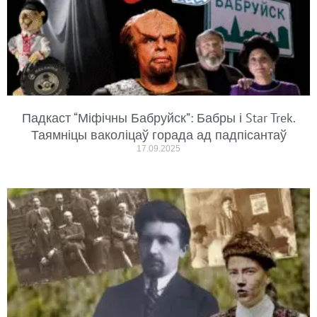
Падкаст “Міфічны Бабруйск”: Бабры і Star Trek.
Таямніцы ваколіцаў горада ад падпісантаў
17.09.2025