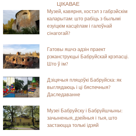
ЦІКАВАЕ
Музей, кавярня, хостэл з габрэйскім
каларытам: што рабіць з былымі
езуіцкім касцёлам і галоўнай
сінагогай?
Гатовы яшчэ адзін праект
рэканструкцыі Бабруйскай крэпасці.
Што ў ім?
Дзіцячыя пляцоўкі Бабруйска: як
выглядаюць і ці бяспечныя?
Даследаванне
Музеі Бабруйску і Бабруйшчыны:
зачыненыя, дзейныя і тыя, што
застаюцца толькі ідэяй