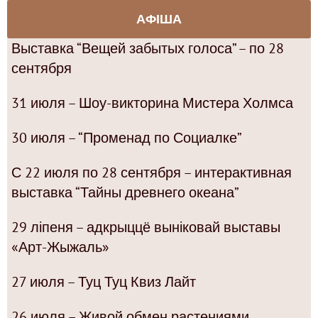
АФІША
Выставка “Вещей забытых голоса” – по 28
сентября
31 июля – Шоу-викторина Мистера Холмса
30 июля – “Променад по Социалке”
С 22 июля по 28 сентября – интерактивная
выставка “Тайны древнего океана”
29 ліпеня – адкрыццё выніковай выставы
«Арт-Жыжаль»
27 июля – Туц Туц Квиз Лайт
26 июля – Живой обмен растениями