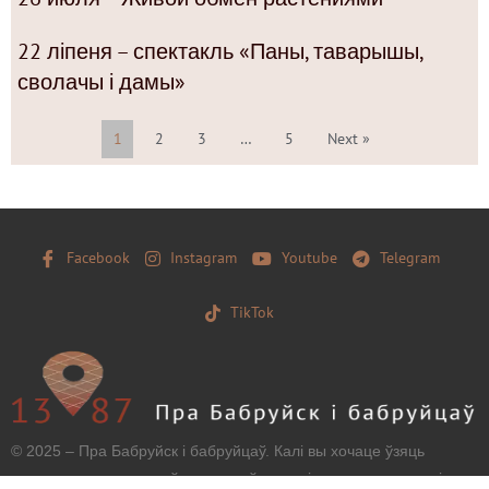
22 ліпеня – спектакль «Паны, таварышы,
сволачы і дамы»
1
2
3
…
5
Next »
Facebook
Instagram
Youtube
Telegram
TikTok
© 2025 – Пра Бабруйск і бабруйцаў. Калі вы хочаце ўзяць
матэрыял з нашага сайту, захавайце, калі ласка, загаловак і