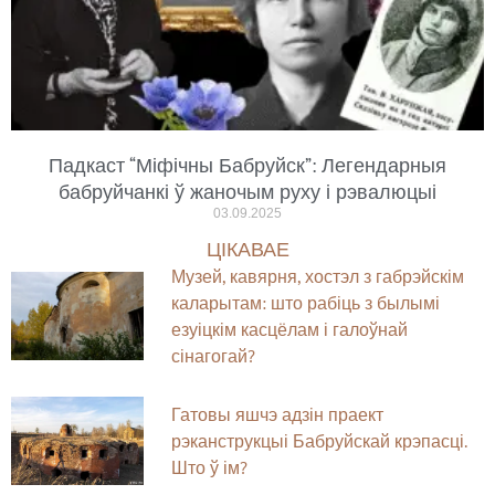
Падкаст “Міфічны Бабруйск”: Легендарныя
бабруйчанкі ў жаночым руху і рэвалюцыі
03.09.2025
ЦІКАВАЕ
Музей, кавярня, хостэл з габрэйскім
каларытам: што рабіць з былымі
езуіцкім касцёлам і галоўнай
сінагогай?
Гатовы яшчэ адзін праект
рэканструкцыі Бабруйскай крэпасці.
Што ў ім?