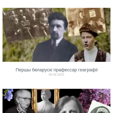
Першы беларускі прафессар геаграфіі
06.09.2025