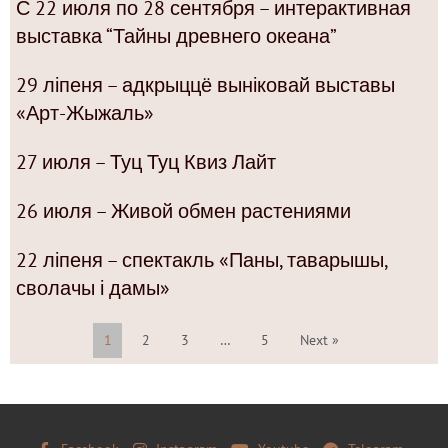
С 22 июля по 28 сентября – интерактивная
выставка “Тайны древнего океана”
29 ліпеня – адкрыццё выніковай выставы
«Арт-Жыжаль»
27 июля – Туц Туц Квиз Лайт
26 июля – Живой обмен растениями
22 ліпеня – спектакль «Паны, таварышы,
сволачы і дамы»
1
2
3
…
5
Next »