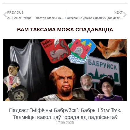
PREVIOUS
NEXT
21 и 28 сентября — мастер-классы Татьяны Корчажкиной
Расписание уроков живописи для детей на сентябрь
ВАМ ТАКСАМА МОЖА СПАДАБАЦЦА
Падкаст “Міфічны Бабруйск”: Бабры і Star Trek.
Таямніцы ваколіцаў горада ад падпісантаў
17.09.2025