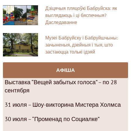
Дзіцячыя пляцоўкі Бабруйска: як
выглядаюць і ці бяспечныя?
Даследаванне
Музеі Бабруйску і Бабруйшчыны:
зачыненыя, дзейныя і тыя, што
застаюцца толькі ідэяй
АФІША
Выставка “Вещей забытых голоса” – по 28
сентября
31 июля – Шоу-викторина Мистера Холмса
30 июля – “Променад по Социалке”