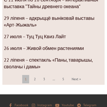
выставка “Тайны древнего океана”
29 ліпеня – адкрыццё выніковай выставы
«Арт-Жыжаль»
27 июля – Туц Туц Квиз Лайт
26 июля – Живой обмен растениями
22 ліпеня – спектакль «Паны, таварышы,
сволачы і дамы»
1
2
3
…
5
Next »
Facebook
Instagram
Youtube
Telegram