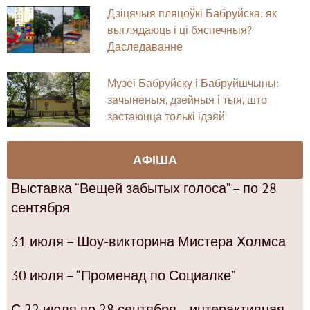
Дзіцячыя пляцоўкі Бабруйска: як
выглядаюць і ці бяспечныя?
Даследаванне
Музеі Бабруйску і Бабруйшчыны:
зачыненыя, дзейныя і тыя, што
застаюцца толькі ідэяй
АФІША
Выставка “Вещей забытых голоса” – по 28
сентября
31 июля – Шоу-викторина Мистера Холмса
30 июля – “Променад по Социалке”
С 22 июля по 28 сентября – интерактивная