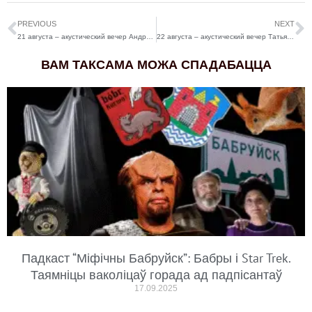
PREVIOUS
NEXT
21 августа – акустический вечер Андрея Сенькевича
22 августа – акустический вечер Татьяны Соловьевой и проекта “Папараць”
ВАМ ТАКСАМА МОЖА СПАДАБАЦЦА
Падкаст “Міфічны Бабруйск”: Бабры і Star Trek.
Таямніцы ваколіцаў горада ад падпісантаў
17.09.2025