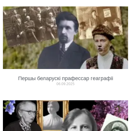
Першы беларускі прафессар геаграфіі
06.09.2025