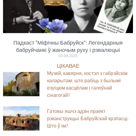
Падкаст “Міфічны Бабруйск”: Легендарныя
бабруйчанкі ў жаночым руху і рэвалюцыі
03.09.2025
ЦІКАВАЕ
Музей, кавярня, хостэл з габрэйскім
каларытам: што рабіць з былымі
езуіцкім касцёлам і галоўнай
сінагогай?
Гатовы яшчэ адзін праект
рэканструкцыі Бабруйскай крэпасці.
Што ў ім?