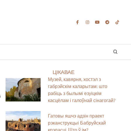
ЦІКАВАЕ
Музей, кавярня, хостэл з
габрэйскім каларытам: што
рабіць з былымі езуіцкім
й
касцёлам і галоўнай сінагогай?
Гатовы яшчэ адзін праект
рэканструкцыі Бабруйскай
крэпасці. Што ў ім?