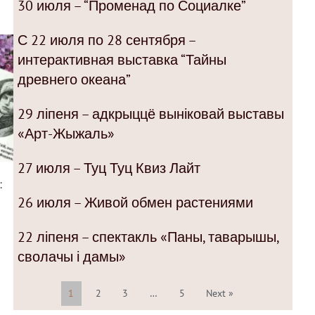
30 июля – “Променад по Социалке”
С 22 июля по 28 сентября –
интерактивная выставка “Тайны
древнего океана”
29 ліпеня – адкрыццё выніковай выставы
«Арт-Жыжаль»
27 июля – Туц Туц Квиз Лайт
:
26 июля – Живой обмен растениями
22 ліпеня – спектакль «Паны, таварышы,
сволачы і дамы»
1
2
3
…
5
Next »