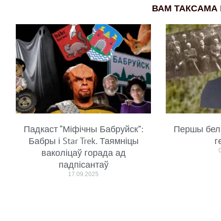
ВАМ ТАКСАМА
Падкаст “Міфічны Бабруйск”:
Першы бел
Бабры і Star Trek. Таямніцы
г
ваколіцаў горада ад
падпісантаў
17.09.2025