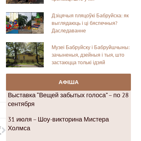
Дзіцячыя пляцоўкі Бабруйска: як
выглядаюць і ці бяспечныя?
Даследаванне
Музеі Бабруйску і Бабруйшчыны:
зачыненыя, дзейныя і тыя, што
застаюцца толькі ідэяй
АФІША
Выставка “Вещей забытых голоса” – по 28
сентября
31 июля – Шоу-викторина Мистера
Холмса
T
н