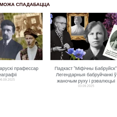
 МОЖА СПАДАБАЦЦА
арускі прафессар
Падкаст “Міфічны Бабруйск”
еаграфіі
Легендарныя бабруйчанкі ў
06.09.2025
жаночым руху і рэвалюцыі
03.09.2025