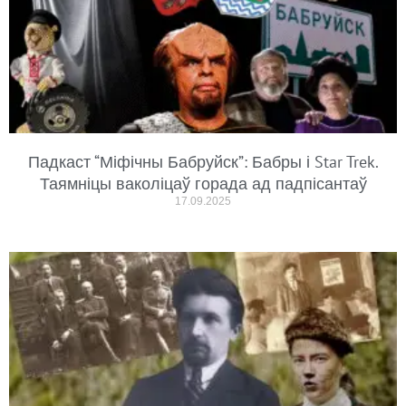
Падкаст “Міфічны Бабруйск”: Бабры і Star Trek.
Таямніцы ваколіцаў горада ад падпісантаў
17.09.2025