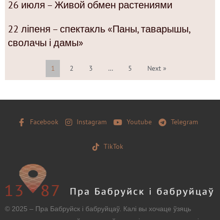
26 июля – Живой обмен растениями
22 ліпеня – спектакль «Паны, таварышы,
сволачы і дамы»
1
2
3
…
5
Next »
Facebook
Instagram
Youtube
Telegram
TikTok
© 2025 – Пра Бабруйск і бабруйцаў. Калі вы хочаце ўзяць