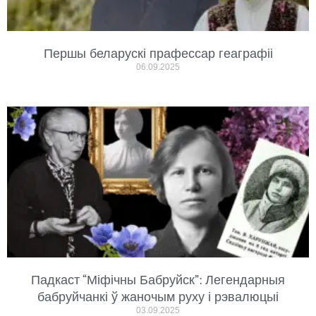
Першы беларускі прафессар геаграфіі
06.09.2025
Падкаст “Міфічны Бабруйск”: Легендарныя
бабруйчанкі ў жаночым руху і рэвалюцыі
03.09.2025