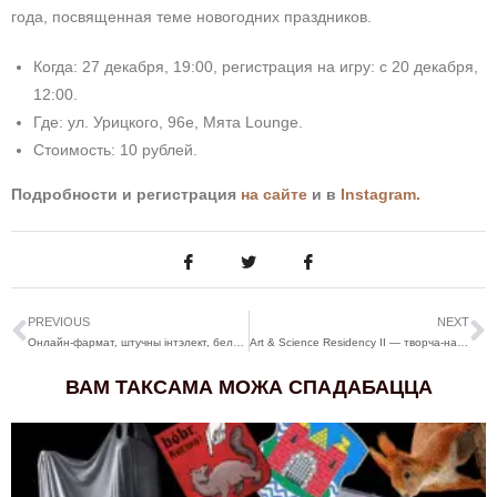
года, посвященная теме новогодних праздников.
Когда: 27 декабря, 19:00, регистрация на игру: с 20 декабря,
12:00.
Где: ул. Урицкого, 96е, Мята Lounge.
Стоимость: 10 рублей.
Подробности и регистрация
на сайте
и в
Instagram.
PREVIOUS
NEXT
Онлайн-фармат, штучны інтэлект, беларуская мова: як змяняецца інтэнсіў «Ад ідэі да запуску», на якім вучаць сацыяльных прадпрымальнікаў
Art & Science Residency II — творча-навуковая рэзідэнцыя на Корфу, Грэцыя
ВАМ ТАКСАМА МОЖА СПАДАБАЦЦА