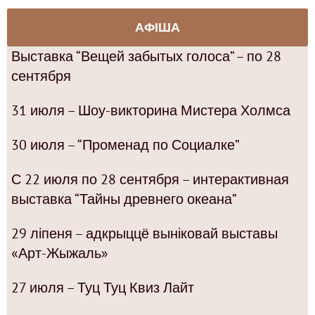
АФІША
Выставка “Вещей забытых голоса” – по 28
сентября
31 июля – Шоу-викторина Мистера Холмса
30 июля – “Променад по Социалке”
С 22 июля по 28 сентября – интерактивная
выставка “Тайны древнего океана”
29 ліпеня – адкрыццё выніковай выставы
«Арт-Жыжаль»
27 июля – Туц Туц Квиз Лайт