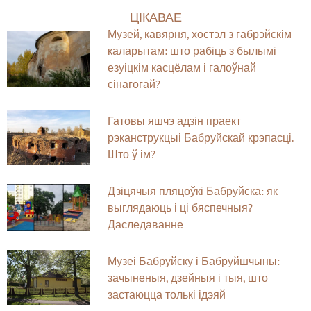
ЦІКАВАЕ
Музей, кавярня, хостэл з габрэйскім
каларытам: што рабіць з былымі
езуіцкім касцёлам і галоўнай
сінагогай?
Гатовы яшчэ адзін праект
рэканструкцыі Бабруйскай крэпасці.
Што ў ім?
Дзіцячыя пляцоўкі Бабруйска: як
выглядаюць і ці бяспечныя?
Даследаванне
Музеі Бабруйску і Бабруйшчыны:
зачыненыя, дзейныя і тыя, што
застаюцца толькі ідэяй