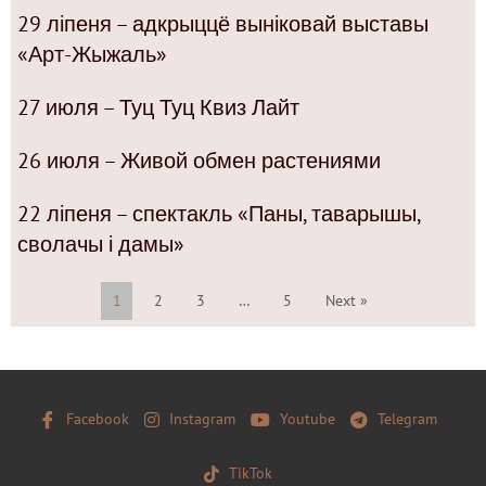
29 ліпеня – адкрыццё выніковай выставы
«Арт-Жыжаль»
27 июля – Туц Туц Квиз Лайт
26 июля – Живой обмен растениями
22 ліпеня – спектакль «Паны, таварышы,
сволачы і дамы»
1
2
3
…
5
Next »
Facebook
Instagram
Youtube
Telegram
TikTok