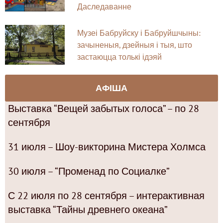
Даследаванне
Музеі Бабруйску і Бабруйшчыны:
зачыненыя, дзейныя і тыя, што
застаюцца толькі ідэяй
АФІША
Выставка “Вещей забытых голоса” – по 28
сентября
31 июля – Шоу-викторина Мистера Холмса
30 июля – “Променад по Социалке”
С 22 июля по 28 сентября – интерактивная
выставка “Тайны древнего океана”