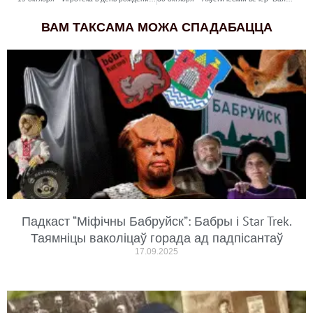
ВАМ ТАКСАМА МОЖА СПАДАБАЦЦА
Падкаст “Міфічны Бабруйск”: Бабры і Star Trek.
Таямніцы ваколіцаў горада ад падпісантаў
17.09.2025