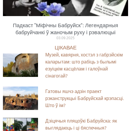
Падкаст “Міфічны Бабруйск”: Легендарныя
бабруйчанкі ў жаночым руху і рэвалюцыі
03.09.2025
ЦІКАВАЕ
Музей, кавярня, хостэл з габрэйскім
каларытам: што рабіць з былымі
езуіцкім касцёлам і галоўнай
сінагогай?
Гатовы яшчэ адзін праект
рэканструкцыі Бабруйскай крэпасці.
Што ў ім?
Дзіцячыя пляцоўкі Бабруйска: як
выглядаюць і ці бяспечныя?