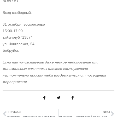
BOBR.BY
Вход свободный.
31 октября, воскресенье
15:00-17:00
тайм-клуб “1387”
ул. Чонгарская, 54
Бобруйск
Если ты почувствуешь даже лёгкое недомогание или
минимальные симптомы плохого самочувствия,
настоятельно просим тебя воздержаться от посещения
мероприятия
PREVIOUS
NEXT
19 октября – Игротека в день рождения «1387»
30 октября – Акустический вечер “Бальза” и “4Комнаты”