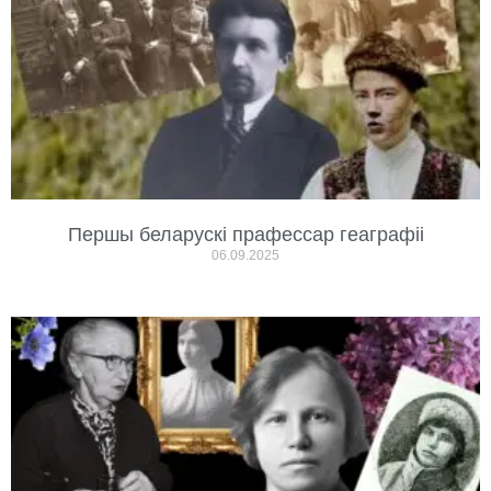
Першы беларускі прафессар геаграфіі
06.09.2025