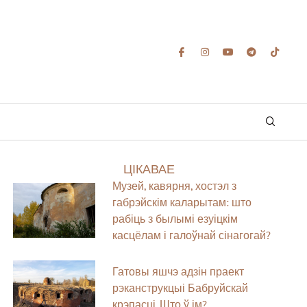
ЦІКАВАЕ
Музей, кавярня, хостэл з
габрэйскім каларытам: што
рабіць з былымі езуіцкім
касцёлам і галоўнай сінагогай?
Гатовы яшчэ адзін праект
рэканструкцыі Бабруйскай
крэпасці. Што ў ім?