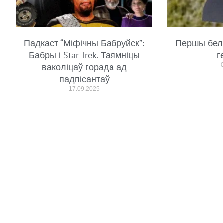
Падкаст “Міфічны Бабруйск”:
Першы бел
Бабры і Star Trek. Таямніцы
г
ваколіцаў горада ад
падпісантаў
17.09.2025