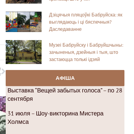
Дзіцячыя пляцоўкі Бабруйска: як
выглядаюць і ці бяспечныя?
Даследаванне
Музеі Бабруйску і Бабруйшчыны:
зачыненыя, дзейныя і тыя, што
застаюцца толькі ідэяй
T
”
АФІША
Выставка “Вещей забытых голоса” – по 28
сентября
31 июля – Шоу-викторина Мистера
Холмса