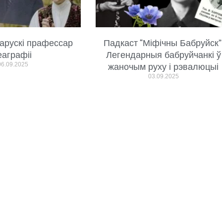
арускі прафессар
Падкаст “Міфічны Бабруйск”
еаграфіі
Легендарныя бабруйчанкі ў
06.09.2025
жаночым руху і рэвалюцыі
03.09.2025