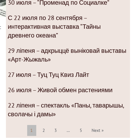
30 июля – “Променад по Социалке”
С 22 июля по 28 сентября –
интерактивная выставка “Тайны
:
древнего океана”
29 ліпеня – адкрыццё выніковай выставы
«Арт-Жыжаль»
27 июля – Туц Туц Квиз Лайт
26 июля – Живой обмен растениями
22 ліпеня – спектакль «Паны, таварышы,
сволачы і дамы»
1
2
3
…
5
Next »