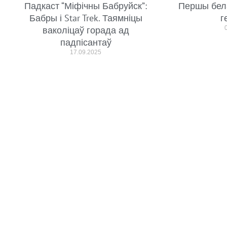
Падкаст “Міфічны Бабруйск”:
Першы бел
Бабры і Star Trek. Таямніцы
г
ваколіцаў горада ад
падпісантаў
17.09.2025