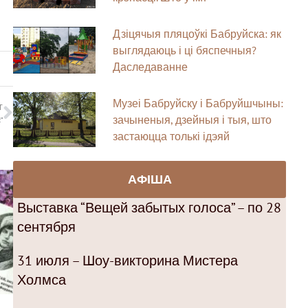
Дзіцячыя пляцоўкі Бабруйска: як
выглядаюць і ці бяспечныя?
Даследаванне
Музеі Бабруйску і Бабруйшчыны:
T
зачыненыя, дзейныя і тыя, што
”
застаюцца толькі ідэяй
АФІША
Выставка “Вещей забытых голоса” – по 28
сентября
31 июля – Шоу-викторина Мистера
Холмса