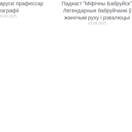
арускі прафессар
Падкаст “Міфічны Бабруйск”
еаграфіі
Легендарныя бабруйчанкі ў
06.09.2025
жаночым руху і рэвалюцыі
03.09.2025