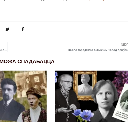
NEX
У Бабруйску пройдзе VIII Рэспубліканскі фестываль нацыянальнай драматургіі. Чым ён адрозніваецца ад папярэдніх?
Школа гарадскога актывізму “Горад для ўсіх
 МОЖА СПАДАБАЦЦА