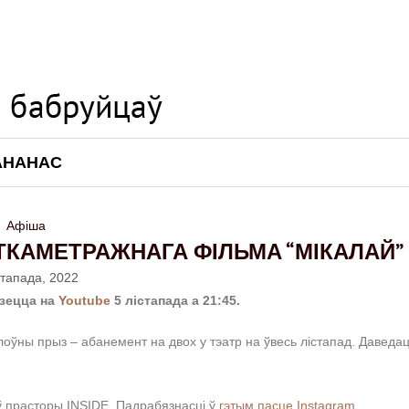
АНАНАС
Афіша
ОТКАМЕТРАЖНАГА ФІЛЬМА “МІКАЛАЙ”
стапада, 2022
дзецца на
Youtube
5 лістапада а 21:45.
оўны прыз – абанемент на двох у тэатр на ўвесь лістапад. Даведа
ў прасторы INSIDE. Падрабязнасці ў
гэтым пасце Instagram.