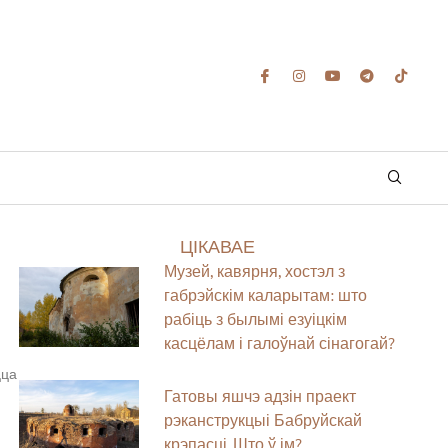
ЦІКАВАЕ
Музей, кавярня, хостэл з
габрэйскім каларытам: што
рабіць з былымі езуіцкім
касцёлам і галоўнай сінагогай?
цца
Гатовы яшчэ адзін праект
рэканструкцыі Бабруйскай
крэпасці. Што ў ім?