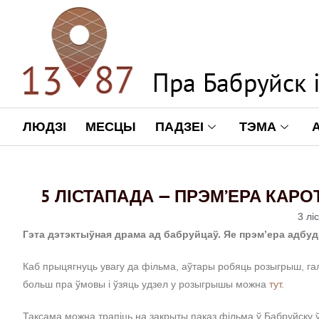
ЛЮДЗІ
МЕСЦЫ
ПАДЗЕІ
ТЭМА
5 ЛІСТАПАДА — ПРЭМ’ЕРА КАР
3 лі
Гэта дэтэктыўная драма ад бабруйцаў. Яе прэм’ера адбу
Каб прыцягнуць увагу да фільма, аўтары робяць розыгрыш, гал
больш пра ўмовы і ўзяць удзел у розыгрышы можна
тут.
Таксама можна трапіць на закрыты паказ фільма ў Бабруйску 