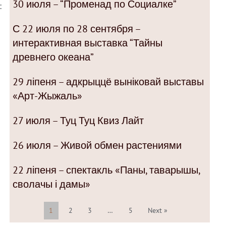
30 июля – “Променад по Социалке”
:
С 22 июля по 28 сентября –
интерактивная выставка “Тайны
древнего океана”
29 ліпеня – адкрыццё выніковай выставы
«Арт-Жыжаль»
27 июля – Туц Туц Квиз Лайт
26 июля – Живой обмен растениями
22 ліпеня – спектакль «Паны, таварышы,
сволачы і дамы»
1
2
3
…
5
Next »