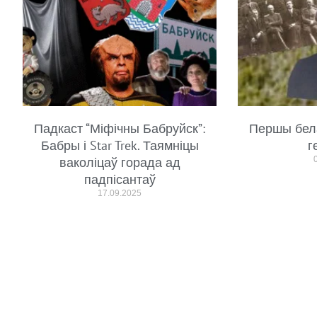
Падкаст “Міфічны Бабруйск”:
Першы бел
Бабры і Star Trek. Таямніцы
г
ваколіцаў горада ад
падпісантаў
17.09.2025