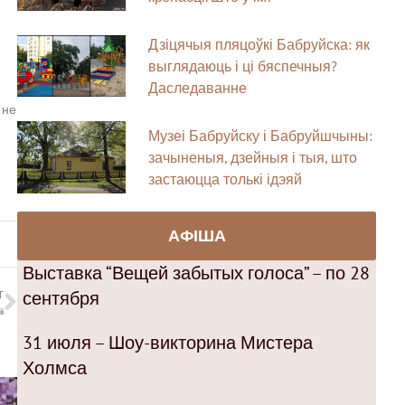
Дзіцячыя пляцоўкі Бабруйска: як
выглядаюць і ці бяспечныя?
Даследаванне
 не
Музеі Бабруйску і Бабруйшчыны:
зачыненыя, дзейныя і тыя, што
застаюцца толькі ідэяй
АФІША
Выставка “Вещей забытых голоса” – по 28
сентября
T
і
31 июля – Шоу-викторина Мистера
Холмса