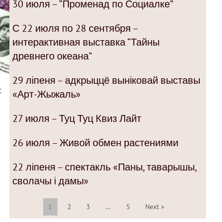
30 июля – “Променад по Социалке”
С 22 июля по 28 сентября –
интерактивная выставка “Тайны
древнего океана”
29 ліпеня – адкрыццё выніковай выставы
:
«Арт-Жыжаль»
27 июля – Туц Туц Квиз Лайт
26 июля – Живой обмен растениями
22 ліпеня – спектакль «Паны, таварышы,
сволачы і дамы»
1
2
3
…
5
Next »