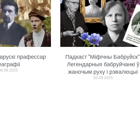
арускі прафессар
Падкаст “Міфічны Бабруйск”
еаграфіі
Легендарныя бабруйчанкі ў
06.09.2025
жаночым руху і рэвалюцыі
03.09.2025