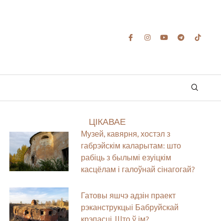
ЦІКАВАЕ
Музей, кавярня, хостэл з
габрэйскім каларытам: што
рабіць з былымі езуіцкім
касцёлам і галоўнай сінагогай?
Гатовы яшчэ адзін праект
рэканструкцыі Бабруйскай
крэпасці. Што ў ім?