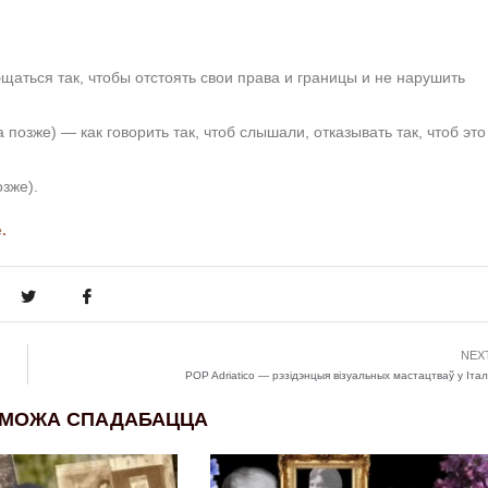
бщаться так, чтобы отстоять свои права и границы и не нарушить
позже) — как говорить так, чтоб слышали, отказывать так, чтоб это
зже).
.
NEX
POP Adriatico — рэзідэнцыя візуальных мастацтваў у Італі
 МОЖА СПАДАБАЦЦА