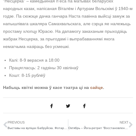
“Несцерка” – камедыйная п’еса па матывах беларускіх
народных казак, напісаная Віталём і Артурам Вольскімі ў 1940-м
годзе. Па сюжэце дачка ганчара Наста павінна выйсці замуж за
напышлівага шкаляра Самахвальскага, але сэрца яе належыць
простаму хлопцу Юрасю. На дапамогу закаханым прыходзіць
жабрак Несцерка, за прыгодамі і выпрабаваннямі якога
немагчыма назіраць без усмешкі.
Калі: 8-9 верасня а 18:00
Працягласць: 2 гадзіны 30 хвілінаў
Кошт: 8-15 рублёў
Набыць квіткі можна ў касе тэатра ці на
сайце
.
PREVIOUS
NEXT
Выставы на вуліцах Бабруйска. Фотарэпартаж
Октябрь – Йога-ретрит “Восстановление и гармония” от центра “Вдохновение”