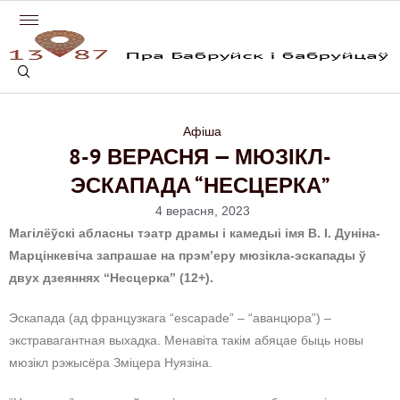
Афіша
8-9 ВЕРАСНЯ — МЮЗІКЛ-
ЭСКАПАДА “НЕСЦЕРКА”
4 верасня, 2023
Магілёўскі абласны тэатр драмы і камедыі імя В. І. Дуніна-
Марцінкевіча запрашае на прэм’еру мюзікла-эскапады ў
двух дзеяннях “Несцерка” (12+).
Эскапада (ад французкага “escapade” – “аванцюра”) –
экстравагантная выхадка. Менавіта такім абяцае быць новы
мюзікл рэжысёра Зміцера Нуязіна.