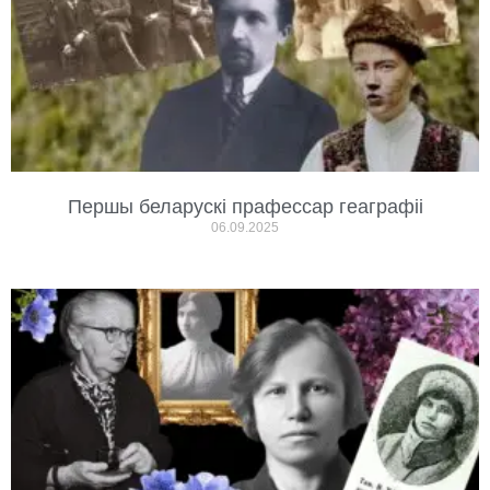
Першы беларускі прафессар геаграфіі
06.09.2025