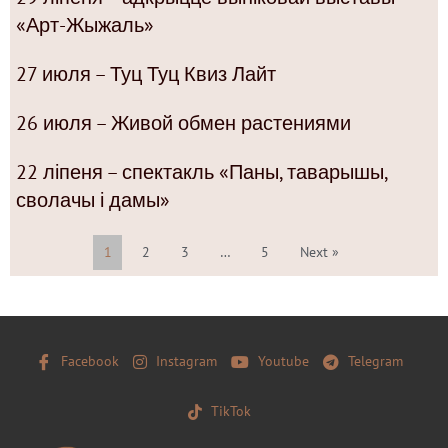
«Арт-Жыжаль»
27 июля – Туц Туц Квиз Лайт
26 июля – Живой обмен растениями
22 ліпеня – спектакль «Паны, таварышы,
сволачы і дамы»
1
2
3
…
5
Next »
Facebook
Instagram
Youtube
Telegram
TikTok