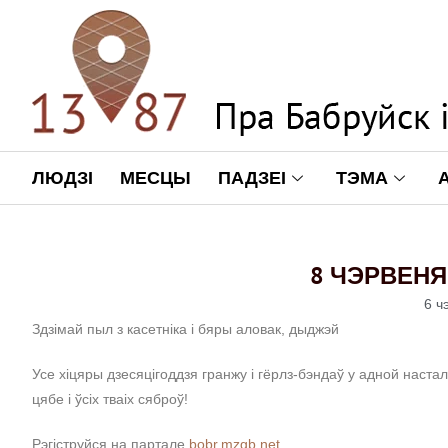
ЛЮДЗІ
МЕСЦЫ
ПАДЗЕІ
ТЭМА
8 ЧЭРВЕНЯ 
6 ч
Здзімай пыл з касетніка і бяры аловак, дыджэй
Усе хіцяры дзесяцігоддзя гранжу і гёрлз-бэндаў у адной наста
цябе і ўсіх тваіх сяброў!
Рэгіструйся на партале
bobr.mzgb.net