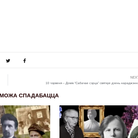
NEX
10 чэрвеня – Домік “Сабачае сэрца” святкуе дзень нараджэнн
 МОЖА СПАДАБАЦЦА