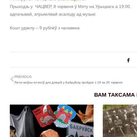
Прыходзь у ЧАЦВЕР, 8 чэрвеня ў Мяту на Урыцкага а 19:00.
адпачывай, атрымлівай асалоду ад музыкі
Кошт удзелу – 9 рублёў з чалавека.
PREVIOUS
Летні моўны інтэнсіў для дзяцей у Бабруйску пройдзе з 19 па 30 чэрвеня
ВАМ ТАКСАМА