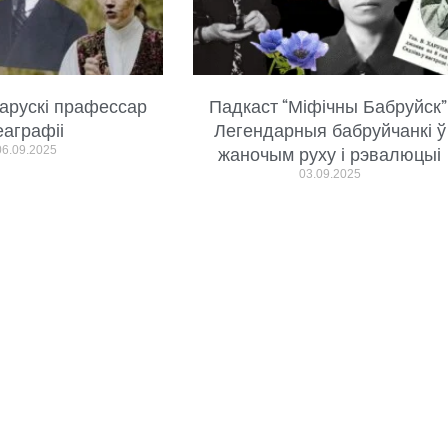
арускі прафессар
Падкаст “Міфічны Бабруйск”
еаграфіі
Легендарныя бабруйчанкі ў
06.09.2025
жаночым руху і рэвалюцыі
03.09.2025