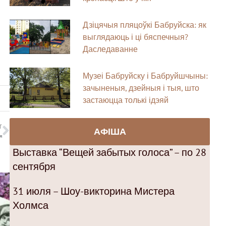
Дзіцячыя пляцоўкі Бабруйска: як
выглядаюць і ці бяспечныя?
Даследаванне
Музеі Бабруйску і Бабруйшчыны:
зачыненыя, дзейныя і тыя, што
застаюцца толькі ідэяй
T
АФІША
я
Выставка “Вещей забытых голоса” – по 28
сентября
31 июля – Шоу-викторина Мистера
Холмса