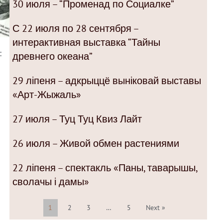
30 июля – “Променад по Социалке”
С 22 июля по 28 сентября –
интерактивная выставка “Тайны
:
древнего океана”
29 ліпеня – адкрыццё выніковай выставы
«Арт-Жыжаль»
27 июля – Туц Туц Квиз Лайт
26 июля – Живой обмен растениями
22 ліпеня – спектакль «Паны, таварышы,
сволачы і дамы»
1
2
3
…
5
Next »