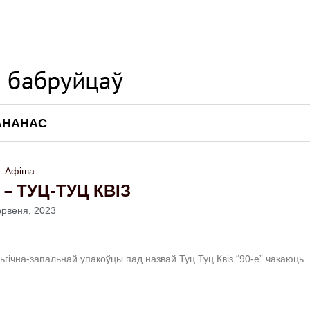
АНАНАС
Афіша
– ТУЦ-ТУЦ КВІЗ
эрвеня, 2023
льгічна-запальнай упакоўцы пад назвай Туц Туц Квіз “90-е” чакаюць