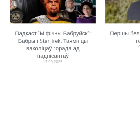
Падкаст “Міфічны Бабруйск”:
Першы бел
Бабры і Star Trek. Таямніцы
г
ваколіцаў горада ад
падпісантаў
17.09.2025