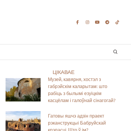
ЦІКАВАЕ
Музей, кавярня, хостэл з
габрэйскім каларытам: што
рабіць з былымі езуіцкім
касцёлам і галоўнай сінагогай?
Гатовы яшчэ адзін праект
рэканструкцыі Бабруйскай
крэпасці. Што ў ім?