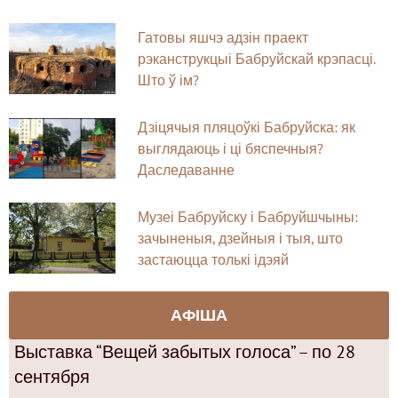
Гатовы яшчэ адзін праект
рэканструкцыі Бабруйскай крэпасці.
Што ў ім?
Дзіцячыя пляцоўкі Бабруйска: як
выглядаюць і ці бяспечныя?
Даследаванне
Музеі Бабруйску і Бабруйшчыны:
зачыненыя, дзейныя і тыя, што
застаюцца толькі ідэяй
АФІША
Выставка “Вещей забытых голоса” – по 28
сентября