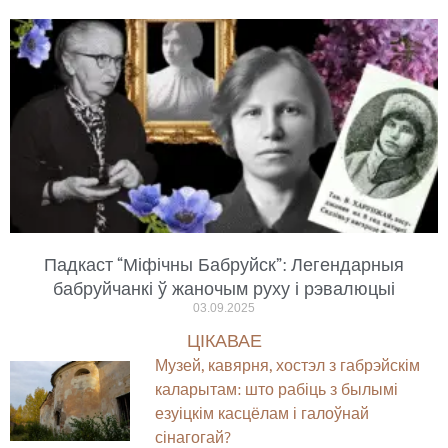
Падкаст “Міфічны Бабруйск”: Легендарныя
бабруйчанкі ў жаночым руху і рэвалюцыі
03.09.2025
ЦІКАВАЕ
Музей, кавярня, хостэл з габрэйскім
каларытам: што рабіць з былымі
езуіцкім касцёлам і галоўнай
сінагогай?