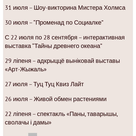
31 июля – Шоу-викторина Мистера Холмса
30 июля – “Променад по Социалке”
С 22 июля по 28 сентября – интерактивная
выставка “Тайны древнего океана”
29 ліпеня – адкрыццё выніковай выставы
«Арт-Жыжаль»
27 июля – Туц Туц Квиз Лайт
26 июля – Живой обмен растениями
22 ліпеня – спектакль «Паны, таварышы,
сволачы і дамы»