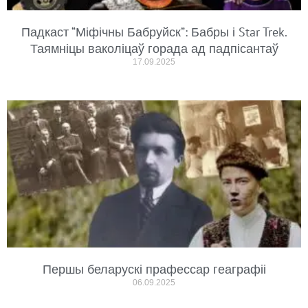
Падкаст “Міфічны Бабруйск”: Бабры і Star Trek.
Таямніцы ваколіцаў горада ад падпісантаў
17.09.2025
Першы беларускі прафессар геаграфіі
06.09.2025