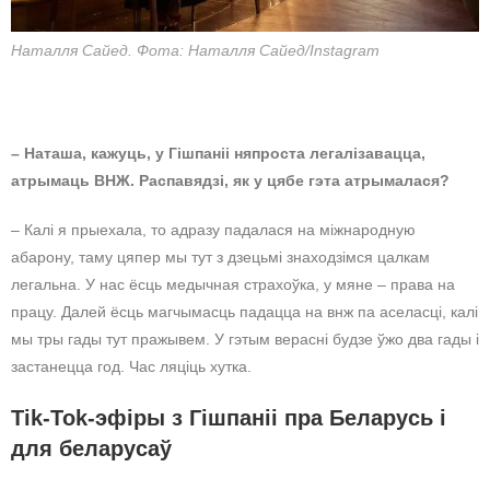
Наталля Сайед. Фота: Наталля Сайед/Instagram
– Наташа, кажуць, у Гішпаніі няпроста легалізавацца,
атрымаць ВНЖ. Распавядзі, як у цябе гэта атрымалася?
– Калі я прыехала, то адразу падалася на міжнародную
абарону, таму цяпер мы тут з дзецьмі знаходзімся цалкам
легальна. У нас ёсць медычная страхоўка, у мяне – права на
працу. Далей ёсць магчымасць падацца на внж па аселасці, калі
мы тры гады тут пражывем. У гэтым верасні будзе ўжо два гады і
застанецца год. Час ляціць хутка.
Tik-Tok-эфіры з Гішпаніі пра Беларусь і
для беларусаў