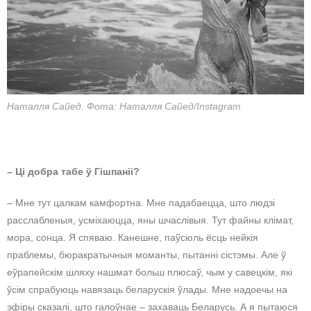
Наталля Сайед. Фота: Наталля Сайед/Instagram
– Ці добра табе ў Гішпаніі?
– Мне тут цалкам камфортна. Мне падабаецца, што людзі
расслабленыя, усміхаюцца, яны шчаслівыя. Тут файны клімат,
мора, сонца. Я спяваю. Канешне, паўсюль ёсць нейкія
праблемы, бюракратычныя моманты, пытанні сістэмы. Але ў
еўрапейскім шляху нашмат больш плюсаў, чым у савецкім, які
ўсім спрабуюць навязаць беларускія ўлады. Мне надоечы на
эфіры сказалі, што галоўнае – захаваць Беларусь. А я пытаюся