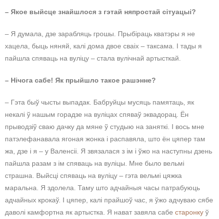
– Якое выйсце знайшлося з гэтай няпростай сітуацыі?
– Я думала, дзе зарабляць грошы. Прыбіраць кватэры я не
хацела, быць няняй, калі дома двое сваіх – таксама. І тады я
пайшла спяваць на вуліцу – стала вулічнай артысткай.
– Нічога сабе! Як прыйшло такое рашэнне?
– Гэта быў чысты выпадак. Бабруйцы мусяць памятаць, як
некалі ў нашым горадзе на вуліцах спяваў эквадорац. Ён
прыводзіў сваю дачку да мяне ў студыю на заняткі. І вось мне
патэлефанавала ягоная жонка і распавяла, што ён цяпер там
жа, дзе і я – у Валенсіі. Я звязалася з ім і ўжо на наступны дзень
пайшла разам з ім спяваць на вуліцы. Мне было вельмі
страшна. Выйсці спяваць на вуліцу – гэта вельмі цяжка
маральна. Я здолела. Таму што адчайныя часы патрабуюць
адчайных крокаў. І цяпер, калі прайшоў час, я ўжо адчуваю сябе
даволі камфортна як артыстка. Я нават завяла сабе
старонку
ў