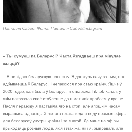
Наталля Сайед. Фота: Наталля Сайед/Instagram
– Ты сумуеш па Беларусі? Часта ўзгадваеш пра мінулае
жыццё?
– Я не кідаю беларускую павестку. Я дагэтуль сачу за тым, што
адбываецца ў Беларусі, і непакоюся пра сваю краіну. Яшчэ ў
2020 годзе, калі была ў Беларусі, я стварыла Tik-tok-канал, у
якім паказвала сваё стаўленне да шмат якіх праблем у краіне.
Пасля пераезду я паставіла яго на стоп, але апошнім часам
вырашыла аднавіць. З лютага гэтага года я вяду прамыя эфіры
для беларусаў унутры краіны і за мяжой. Да мяне на эфіры
прыходзяць розныя людзі, якія гэтак жа, як і я, эмігравалі, але