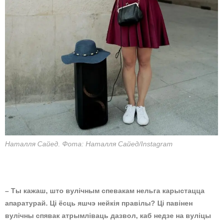
Наталля Сайед. Фота: Наталля Сайед/Instagram
– Ты кажаш, што вулічным спевакам нельга карыстацца
апаратурай. Ці ёсць яшчэ нейкія правілы? Ці павінен
вулічны спявак атрымліваць дазвол, каб недзе на вуліцы