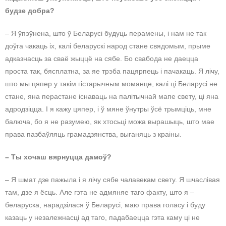
будзе добра?
– Я ўпэўнена, што ў Беларусі будуць перамены, і нам не так
доўга чакаць іх, калі беларускі народ стане свядомым, прыме
адказнасць за сваё жыццё на сябе. Бо свабода не даецца
проста так, бясплатна, за яе трэба пацярпець і пачакаць. Я лічу,
што мы цяпер у такім гістарычным моманце, калі ці Беларусі не
стане, яна перастане існаваць на палітычнай мапе свету, ці яна
адродзіцца. І я кажу цяпер, і ў мяне ўнутры ўсё трымціць, мне
балюча, бо я не разумею, як хтосьці можа вырашыць, што мае
права пазбаўляць грамадзянства, выганяць з краіны.
– Ты хочаш вярнуцца дамоў?
– Я шмат дзе пажыла і я лічу сябе чалавекам свету. Я шчаслівая
там, дзе я ёсць. Але гэта не адмяняе таго факту, што я –
беларуска, нарадзілася ў Беларусі, маю права голасу і буду
казаць у незалежнасці ад таго, падабаецца гэта каму ці не