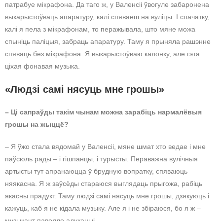
патрабуе мікрафона. Да таго ж, у Валенсіі ўвогуле забаронена
выкарыстоўваць апаратуру, калі спяваеш на вуліцы. І спачатку,
калі я пела з мікрафонам, то перажывала, што мяне можа
спыніць паліцыя, забраць апаратуру. Таму я прыняла рашэнне
спяваць без мікрафона. Я выкарыстоўваю калонку, але гэта
ціхая фонавая музыка.
«Людзі самі нясуць мне грошы»
– Ці сапраўды такім чынам можна зарабіць нармалёвыя
грошы на жыццё?
– Я ўжо стала вядомай у Валенсіі, мяне шмат хто ведае і мне
паўсюль рады – і гішпанцы, і турысты. Пераважна вулічныя
артысты тут апранаюцца ў брудную вопратку, спяваюць
няякасна. Я ж заўсёды стараюся выглядаць прыгожа, рабіць
якасны прадукт. Таму людзі самі нясуць мне грошы, дзякуюць і
кажуць, каб я не кідала музыку. Але я і не збіраюся, бо я ж –
музыкант паводле адукацыі.