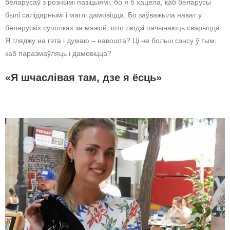
беларусаў з рознымі пазіцыямі, бо я б хацела, каб беларусы
былі салідарнымі і маглі дамовіцца. Бо заўважыла нават у
беларускіх суполках за мяжой, што людзі пачынаюць сварыцца.
Я гляджу на гэта і думаю – навошта? Ці не больш сэнсу ў тым,
каб паразмаўляць і дамовіцца?
«Я шчаслівая там, дзе я ёсць»