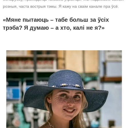
розныя, часта вострыя тэмы. Я кажу на сваім канале пра ўсё.
«Мяне пытаюць – табе больш за ўсіх
трэба? Я думаю – а хто, калі не я?»