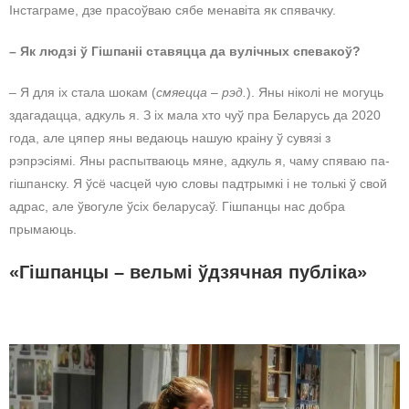
Інстаграме, дзе прасоўваю сябе менавіта як спявачку.
– Як людзі ў Гішпаніі ставяцца да вулічных спевакоў?
– Я для іх стала шокам (
смяецца – рэд.
). Яны ніколі не могуць
здагадацца, адкуль я. З іх мала хто чуў пра Беларусь да 2020
года, але цяпер яны ведаюць нашую краіну ў сувязі з
рэпрэсіямі. Яны распытваюць мяне, адкуль я, чаму спяваю па-
гішпанску. Я ўсё часцей чую словы падтрымкі і не толькі ў свой
адрас, але ўвогуле ўсіх беларусаў. Гішпанцы нас добра
прымаюць.
«Гішпанцы – вельмі ўдзячная публіка»