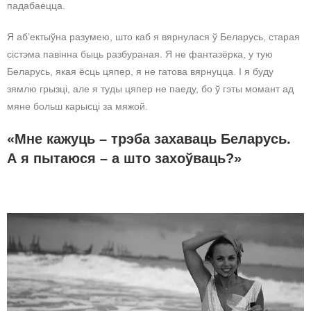
падабаецца.
Я аб’ектыўна разумею, што каб я вярнулася ў Беларусь, старая
сістэма павінна быць разбураная. Я не фантазёрка, у тую
Беларусь, якая ёсць цяпер, я не гатова вярнуцца. І я буду
зямлю грызці, але я туды цяпер не паеду, бо ў гэты момант ад
мяне больш карысці за мяжой.
«Мне кажуць – трэба захаваць Беларусь.
А я пытаюся – а што захоўваць?»