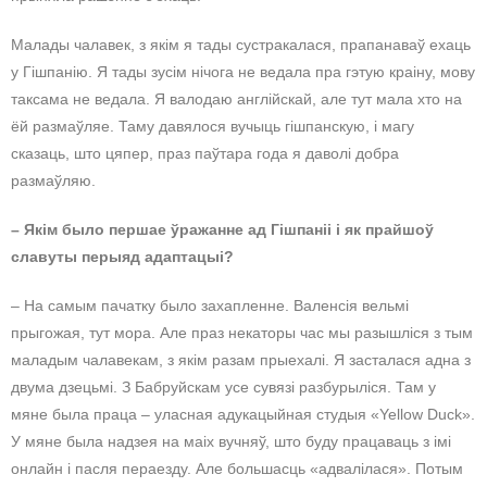
Малады чалавек, з якім я тады сустракалася, прапанаваў ехаць
у Гішпанію. Я тады зусім нічога не ведала пра гэтую краіну, мову
таксама не ведала. Я валодаю англійскай, але тут мала хто на
ёй размаўляе. Таму давялося вучыць гішпанскую, і магу
сказаць, што цяпер, праз паўтара года я даволі добра
размаўляю.
– Якім было першае ўражанне ад Гішпаніі і як прайшоў
славуты перыяд адаптацыі?
– На самым пачатку было захапленне. Валенсія вельмі
прыгожая, тут мора. Але праз некаторы час мы разышліся з тым
маладым чалавекам, з якім разам прыехалі. Я засталася адна з
двума дзецьмі. З Бабруйскам усе сувязі разбурыліся. Там у
мяне была праца – уласная адукацыйная студыя «Yellow Duck».
У мяне была надзея на маіх вучняў, што буду працаваць з імі
онлайн і пасля пераезду. Але большасць «адвалілася». Потым