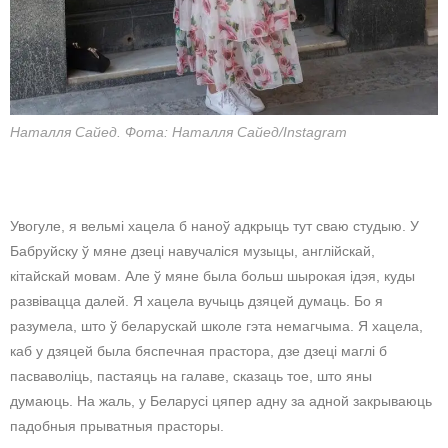
Наталля Сайед. Фота: Наталля Сайед/Instagram
Увогуле, я вельмі хацела б наноў адкрыць тут сваю студыю. У
Бабруйску ў мяне дзеці навучаліся музыцы, англійскай,
кітайскай мовам. Але ў мяне была больш шырокая ідэя, куды
развівацца далей. Я хацела вучыць дзяцей думаць. Бо я
разумела, што ў беларускай школе гэта немагчыма. Я хацела,
каб у дзяцей была бяспечная прастора, дзе дзеці маглі б
пасваволіць, пастаяць на галаве, сказаць тое, што яны
думаюць. На жаль, у Беларусі цяпер адну за адной закрываюць
падобныя прыватныя прасторы.