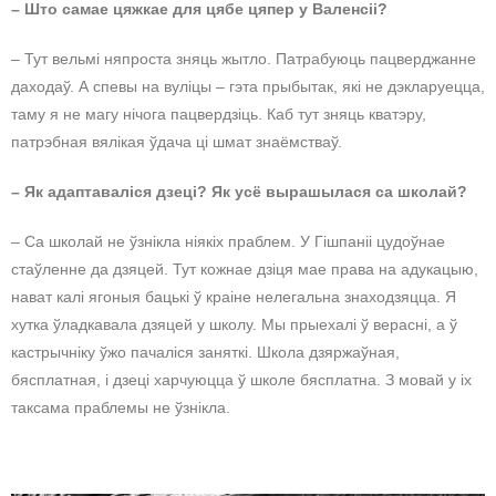
– Што самае цяжкае для цябе цяпер у Валенсіі?
– Тут вельмі няпроста зняць жытло. Патрабуюць пацверджанне
даходаў. А спевы на вуліцы – гэта прыбытак, які не дэкларуецца,
таму я не магу нічога пацвердзіць. Каб тут зняць кватэру,
патрэбная вялікая ўдача ці шмат знаёмстваў.
– Як адаптаваліся дзеці? Як усё вырашылася са школай?
– Са школай не ўзнікла ніякіх праблем. У Гішпаніі цудоўнае
стаўленне да дзяцей. Тут кожнае дзіця мае права на адукацыю,
нават калі ягоныя бацькі ў краіне нелегальна знаходзяцца. Я
хутка ўладкавала дзяцей у школу. Мы прыехалі ў верасні, а ў
кастрычніку ўжо пачаліся заняткі. Школа дзяржаўная,
бясплатная, і дзеці харчуюцца ў школе бясплатна. З мовай у іх
таксама праблемы не ўзнікла.