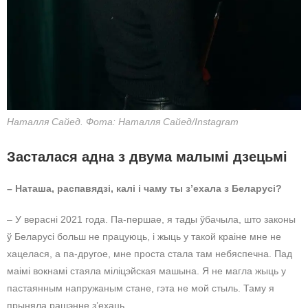
Наталля Сайед. Фота: Наталля Сайед/Instagram
Засталася адна з двума малымі дзецьмі
– Наташа, распавядзі, калі і чаму ты з’ехала з Беларусі?
– У верасні 2021 года. Па-першае, я тады ўбачыла, што законы
ў Беларусі больш не працуюць, і жыць у такой краіне мне не
хацелася, а па-другое, мне проста стала там небяспечна. Пад
маімі вокнамі стаяла міліцэйская машына. Я не магла жыць у
пастаянным напружаным стане, гэта не мой стыль. Таму я
прыняла рашэнне з’ехаць.