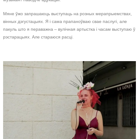
Мяне ўжо запрашаюць выступаць на розных мерапрыемствах,
вінных дэгустацыях. Я і сама прапаноўваю свае паслугі, але
пакуль што я пераважна – вулічная артыстка і часам выступаю ў
рэстарацыях. Але стараюся расці.