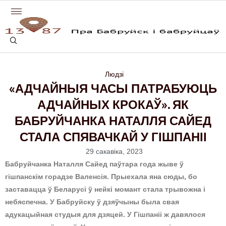
Людзі
«АДЧАЙНЫЯ ЧАСЫ ПАТРАБУЮЦЬ
АДЧАЙНЫХ КРОКАЎ». ЯК
БАБРУЙЧАНКА НАТАЛЛЯ САЙЕД
СТАЛА СПЯВАЧКАЙ У ГІШПАНІІ
29 сакавіка, 2023
Бабруйчанка Наталля Сайед паўтара года жыве ў
гішпанскім горадзе Валенсія. Прыехала яна сюды, бо
заставацца ў Беларусі ў нейкі момант стала трывожна і
небяспечна. У Бабруйску ў дзяўчыны была свая
адукацыйная студыя для дзяцей. У Гішпаніі ж давялося