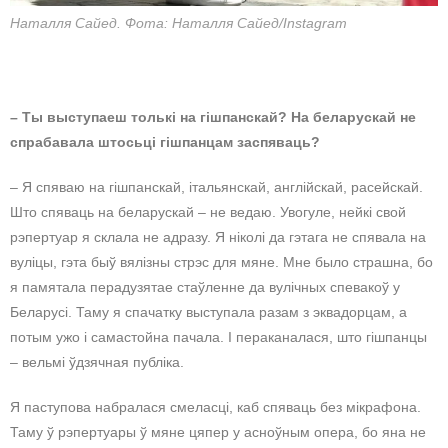
Наталля Сайед. Фота: Наталля Сайед/Instagram
– Ты выступаеш толькі на гішпанскай? На беларускай не
спрабавала штосьці гішпанцам заспяваць?
– Я спяваю на гішпанскай, італьянскай, англійскай, расейскай.
Што спяваць на беларускай – не ведаю. Увогуле, нейкі свой
рэпертуар я склала не адразу. Я ніколі да гэтага не спявала на
вуліцы, гэта быў вялізны стрэс для мяне. Мне было страшна, бо
я памятала перадузятае стаўленне да вулічных спевакоў у
Беларусі. Таму я спачатку выступала разам з эквадорцам, а
потым ужо і самастойна пачала. І пераканалася, што гішпанцы
– вельмі ўдзячная публіка.
Я паступова набралася смеласці, каб спяваць без мікрафона.
Таму ў рэпертуары ў мяне цяпер у асноўным опера, бо яна не