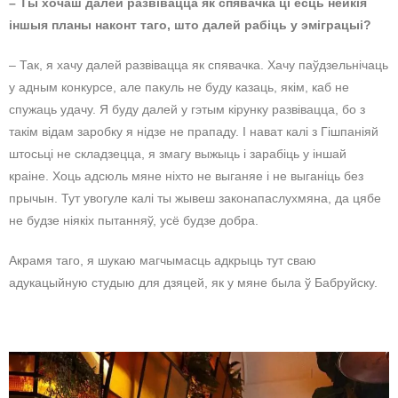
– Ты хочаш далей развівацца як спявачка ці ёсць нейкія
іншыя планы наконт таго, што далей рабіць у эміграцыі?
– Так, я хачу далей развівацца як спявачка. Хачу паўдзельнічаць
у адным конкурсе, але пакуль не буду казаць, якім, каб не
спужаць удачу. Я буду далей у гэтым кірунку развівацца, бо з
такім відам заробку я нідзе не прападу. І нават калі з Гішпаніяй
штосьці не складзецца, я змагу выжыць і зарабіць у іншай
краіне. Хоць адсюль мяне ніхто не выганяе і не выганіць без
прычын. Тут увогуле калі ты жывеш законапаслухмяна, да цябе
не будзе ніякіх пытанняў, усё будзе добра.
Акрамя таго, я шукаю магчымасць адкрыць тут сваю
адукацыйную студыю для дзяцей, як у мяне была ў Бабруйску.