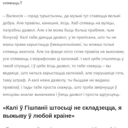
спяваць?
– Валенсія – горад турыстычны, да музыкі тут ставяцца вельмі
добра. Але правілы, канешне, ёсць. Каб спяваць на вуліцы,
патрэбны дазвол. Але з ім можа быць больш праблем, чым
бонусаў. Калі табе даецца дазвол, у ім прапісана, што ты не
маеш права карыстацца ўзмацняльнікамі, ты можаш толькі
спяваць акапэла. Але па факце ніхто гэтае правіла не выконвае,
усе спяваюць з мікрафонам ці калонкай. І калі цябе спыняюць у
такой сітуацыі, і ў цябе ёсць дазвол, то табе скажуць – вы
ведаеце, што нельга карыстацца калонкай, але парушаеце гэта,
таму штраф. А калі няма дазволу, ты быццам не ведаеш
правілаў, і тады табе проста скажуць, што трэба звярнуцца ў
мясцовы аналаг выканкама і ўзяць дазвол і проста адпусцяць.
«Калі ў Гішпаніі штосьці не складзецца, я
выжыву ў любой краіне»