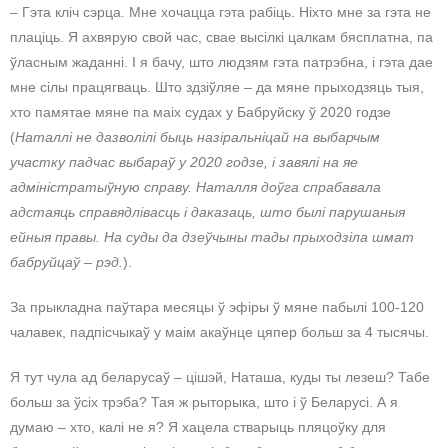
– Гэта кліч сэрца. Мне хочацца гэта рабіць. Ніхто мне за гэта не
плаціць. Я ахвярую свой час, свае высілкі цалкам бясплатна, па
ўласным жаданні. І я бачу, што людзям гэта патрэбна, і гэта дае
мне сілы працягваць. Што здзіўляе – да мяне прыходзяць тыя,
хто памятае мяне па маіх судах у Бабруйску ў 2020 годзе
(
Наталлі не дазволілі быць назіральніцай на выбарчым
участку падчас выбараў у 2020 годзе, і завялі на яе
адміністратыўную справу. Наталля доўга спрабавала
адстаяць справядлівасць і даказаць, што былі парушаныя
ейныя правы. На суды да дзеўчыны тады прыходзіла шмат
бабруйцаў – рэд.
).
За прыкладна паўтара месяцы ў эфіры ў мяне пабылі 100-120
чалавек, падпісчыкаў у маім акаўнце цяпер больш за 4 тысячы.
Я тут чула ад беларусаў – цішэй, Наташа, куды ты лезеш? Табе
больш за ўсіх трэба? Тая ж рыторыка, што і ў Беларусі. А я
думаю – хто, калі не я? Я хацела стварыць пляцоўку для