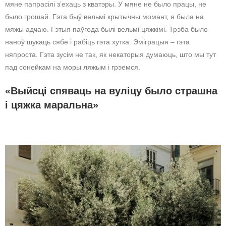
мяне папрасілі з’ехаць з кватэры. У мяне не было працы, не
было грошай. Гэта быў вельмі крытычны момант, я была на
мяжы адчаю. Гэтыя паўгода былі вельмі цяжкімі. Трэба было
наноў шукаць сябе і рабіць гэта хутка. Эміграцыя – гэта
няпроста. Гэта зусім не так, як некаторыя думаюць, што мы тут
пад сонейкам на моры ляжым і грэемся.
«Выйсці спяваць на вуліцу было страшна
і цяжка маральна»