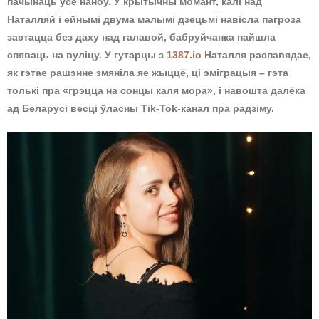
пачынаць усё наноў. У крытычны момант, калі над
Наталляй і ейнымі двума малымі дзецьмі навісла пагроза
застацца без даху над галавой, бабруйчанка пайшла
спяваць на вуліцу. У гутарцы з
1387.io
Наталля распавядае,
як гэтае рашэнне змяніла яе жыццё, ці эміграцыя – гэта
толькі пра «грэцца на сонцы каля мора», і навошта далёка
ад Беларусі весці ўласны Tik-Tok-канал пра радзіму.