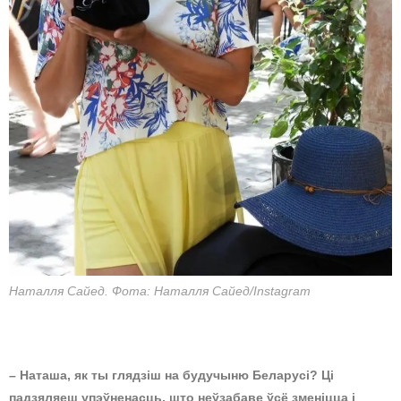
Наталля Сайед. Фота: Наталля Сайед/Instagram
– Наташа, як ты глядзіш на будучыню Беларусі? Ці
падзяляеш упэўненасць, што неўзабаве ўсё зменіцца і