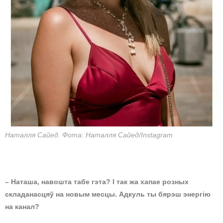
Наталля Сайед. Фота: Наталля Сайед/Instagram
– Наташа, навошта табе гэта? І так жа хапае розных
складанасцяў на новым месцы. Адкуль ты бярэш энергію
на канал?