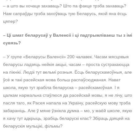
– а што вы хочаце захаваць? Што па факце трэба захаваць?
Нам сапраўды трэба захоўваць тую Беларусь, якой яна ёсць
цяпер?
– Ці шмат беларусаў у Валенсіі і ці падтрымліваеш ты з імі
сувязь?
– У групе «Беларусы Валенсіі» 200 чалавек. Часам мясцовыя
беларусы ладзяць нейкія акцыі, часам – проста сустракаюцца
на пікнікі. Людзі тут вельмі розныя. Ёсць беларускамоўныя, але
ўсё ж такі расейская мова больш распаўсюджаная. Нават
школа, якую тут зрабіла беларуска – расейскамоўная. І я
цалкам нармальна стаўлюся да расейскай мовы, я не лічу, што
пасля таго, як Расея напала на Украіну, расейскую мову трэба
забараніць. Але ў мяне ўзнікла думка – мо, у маёй школе, якую
я хачу тут адкрыць, зрабіць беларускі клас? Збіраць дзяцей на
беларускія мульцікі, фільмы?