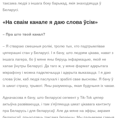
таксама людзі з іншага боку барыкад, якія знаходзяцца ў
Беларусі.
«На сваім канале я даю слова ўсім»
– Пра што твой канал?
– Я ствараю смешныя ролікі, тролю тых, хто падтрымлівае
цяперашні стан у Беларусі. І я бачу, што людзям цікава, нават з
іншага лагера, бо ў мяне яны бяруць інфармацыю, якой не
хапае ўнутры Беларусі. Да таго ж, у мяне фармат адкрытага
мікрафону і можна падключыцца і адкрыта выказацца. І я даю
слова ўсім, каб людзі паслухалі і зрабілі свае высновы. Я бачу ў
іх шмат страху, трывогі. Яны разумеюць, якая будучыня іх чакае.
Адначасова я бачу, што беларускі сегмент у Tik-Tok цяпер
актыўна развіваюцца, і там з’яўляецца шмат цікавага кантэнту
пра Беларусь і для беларусаў. Але да мяне на эфіры, акрамя
беларусаў, прыходзяць таксама ўкраінцы. Мы падымаем самыя