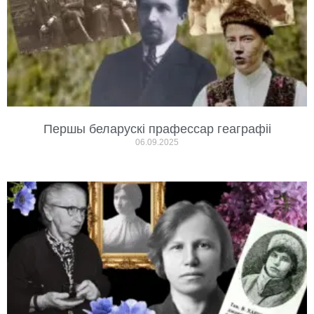
Першы беларускі прафессар геаграфіі
06.09.2025