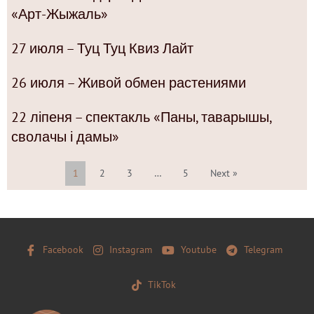
«Арт-Жыжаль»
27 июля – Туц Туц Квиз Лайт
26 июля – Живой обмен растениями
22 ліпеня – спектакль «Паны, таварышы,
сволачы і дамы»
1
2
3
…
5
Next »
Facebook
Instagram
Youtube
Telegram
TikTok