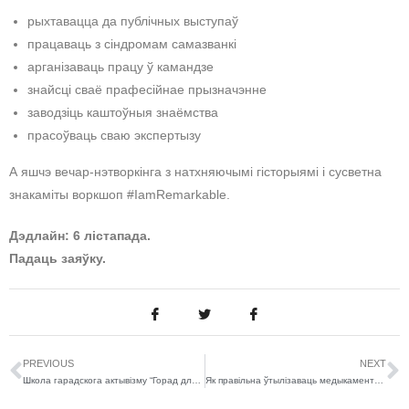
рыхтавацца да публічных выступаў
працаваць з сіндромам самазванкі
арганізаваць працу ў камандзе
знайсці сваё прафесійнае прызначэнне
заводзіць каштоўныя знаёмства
прасоўваць сваю экспертызу
А яшчэ вечар-нэтворкінга з натхняючымі гісторыямі і сусветна
знакаміты воркшоп #IamRemarkable.
Дэдлайн: 6 лістапада.
Падаць заяўку.
PREVIOUS
NEXT
Школа гарадскога актывізму “Горад для ўсіх”
Як правільна ўтылізаваць медыкаменты? Расказалі экаактывісты