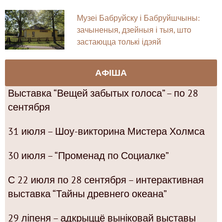
Музеі Бабруйску і Бабруйшчыны:
зачыненыя, дзейныя і тыя, што
застаюцца толькі ідэяй
АФІША
Выставка “Вещей забытых голоса” – по 28
сентября
31 июля – Шоу-викторина Мистера Холмса
30 июля – “Променад по Социалке”
С 22 июля по 28 сентября – интерактивная
выставка “Тайны древнего океана”
29 ліпеня – адкрыццё выніковай выставы