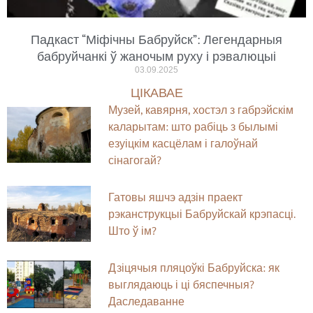
Падкаст “Міфічны Бабруйск”: Легендарныя
бабруйчанкі ў жаночым руху і рэвалюцыі
03.09.2025
ЦІКАВАЕ
Музей, кавярня, хостэл з габрэйскім
каларытам: што рабіць з былымі
езуіцкім касцёлам і галоўнай
сінагогай?
Гатовы яшчэ адзін праект
рэканструкцыі Бабруйскай крэпасці.
Што ў ім?
Дзіцячыя пляцоўкі Бабруйска: як
выглядаюць і ці бяспечныя?
Даследаванне