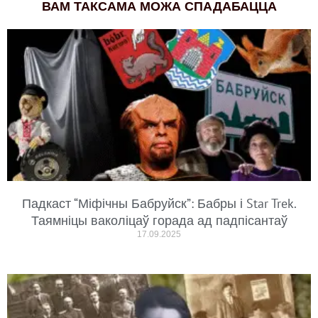
ВАМ ТАКСАМА МОЖА СПАДАБАЦЦА
Падкаст “Міфічны Бабруйск”: Бабры і Star Trek.
Таямніцы ваколіцаў горада ад падпісантаў
17.09.2025