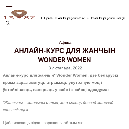
Афіша
АНЛАЙН-КУРС ДЛЯ ЖАНЧЫН
WONDER WOMEN
3 лістапада, 2022
Анлайн-курс для жанчын* Wonder Women, дзе беларускі
прама зараз змогуць атрымаць унутраную моц і
ўстойлівасць, паверыць у сябе і знайсці аднадумак.
*Жанчыны – жанчыны и тыя, хто маюць досвед жаночай
сацыялізацыі.
Цябе чакаюць відэа і воркшопы аб тым як: