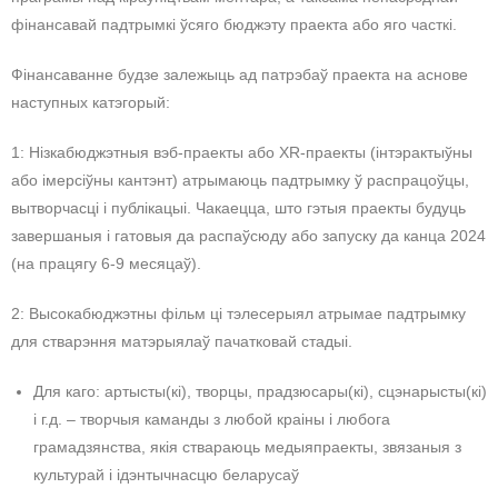
фінансавай падтрымкі ўсяго бюджэту праекта або яго часткі.
Фінансаванне будзе залежыць ад патрэбаў праекта на аснове
наступных катэгорый:
1: Нізкабюджэтныя вэб-праекты або XR-праекты (інтэрактыўны
або імерсіўны кантэнт) атрымаюць падтрымку ў распрацоўцы,
вытворчасці і публікацыі. Чакаецца, што гэтыя праекты будуць
завершаныя і гатовыя да распаўсюду або запуску да канца 2024
(на працягу 6-9 месяцаў).
2: Высокабюджэтны фільм ці тэлесерыял атрымае падтрымку
для стварэння матэрыялаў пачатковай стадыі.
Для каго: артысты(кі), творцы, прадзюсары(кі), сцэнарысты(кі)
і г.д. – творчыя каманды з любой краіны і любога
грамадзянства, якія ствараюць медыяпраекты, звязаныя з
культурай і ідэнтычнасцю беларусаў