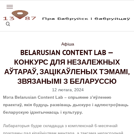
Афіша
BELARUSIAN CONTENT LAB —
КОНКУРС ДЛЯ НЕЗАЛЕЖНЫХ
АЎТАРАЎ, ЗАЦІКАЎЛЕНЫХ ТЭМАМІ,
ЗВЯЗАНЫМІ З БЕЛАРУССЮ
12 лютага, 2024
Мэта Belarusian Content Lab – спрыянне з’яўленню
праектаў, якія будуць развіваць дыскурс і адлюстроўваць
беларускую ідэнтычнасць і культуру.
Лабараторыя будзе складацца з комплекснай 6-месячнай
праграмы пад кіраўніцтвам ментара, а таксама непасрэднай