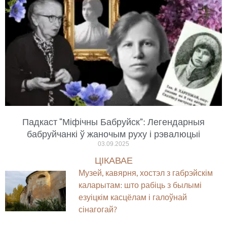
Падкаст “Міфічны Бабруйск”: Легендарныя
бабруйчанкі ў жаночым руху і рэвалюцыі
03.09.2025
ЦІКАВАЕ
Музей, кавярня, хостэл з габрэйскім
каларытам: што рабіць з былымі
езуіцкім касцёлам і галоўнай
сінагогай?