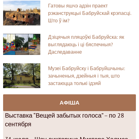
Гатовы яшчэ адзін праект
рэканструкцыі Бабруйскай крэпасці.
Што ў ім?
Дзіцячыя пляцоўкі Бабруйска: як
выглядаюць і ці бяспечныя?
Даследаванне
Музеі Бабруйску і Бабруйшчыны:
зачыненыя, дзейныя і тыя, што
застаюцца толькі ідэяй
АФІША
Выставка “Вещей забытых голоса” – по 28
сентября