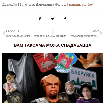
Дэдлайн 19 лютага. Даведацца больш і
падаць заяўку.
PREVIOUS
NEXT
Тartu City of Literature — літаратурная рэзідэнцыя ў Эстоніі
21 февраля — музыкально-литературный вечер “А мы затеяли септет…”
ВАМ ТАКСАМА МОЖА СПАДАБАЦЦА