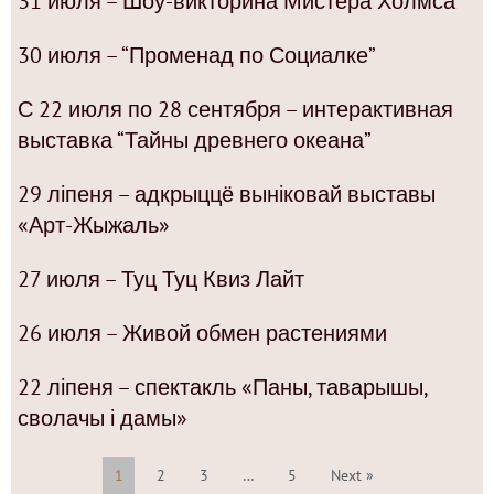
31 июля – Шоу-викторина Мистера Холмса
30 июля – “Променад по Социалке”
С 22 июля по 28 сентября – интерактивная
выставка “Тайны древнего океана”
29 ліпеня – адкрыццё выніковай выставы
«Арт-Жыжаль»
27 июля – Туц Туц Квиз Лайт
26 июля – Живой обмен растениями
22 ліпеня – спектакль «Паны, таварышы,
сволачы і дамы»
1
2
3
…
5
Next »