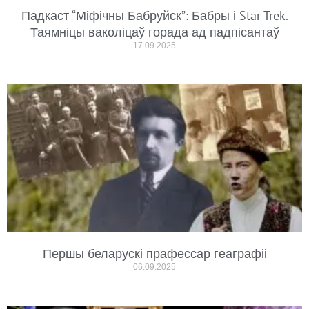
Падкаст “Міфічны Бабруйск”: Бабры і Star Trek.
Таямніцы ваколіцаў горада ад падпісантаў
17.09.2025
Першы беларускі прафессар геаграфіі
06.09.2025