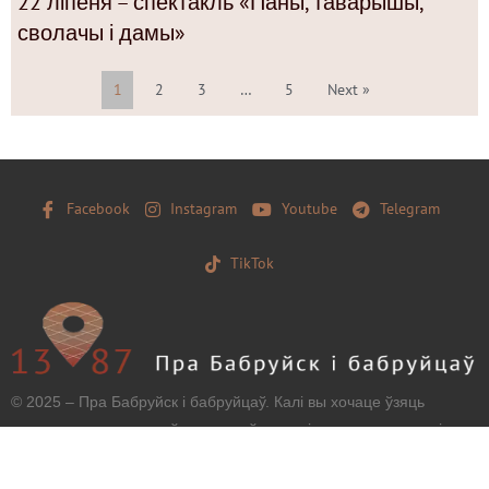
22 ліпеня – спектакль «Паны, таварышы,
сволачы і дамы»
1
2
3
…
5
Next »
Facebook
Instagram
Youtube
Telegram
TikTok
© 2025 – Пра Бабруйск і бабруйцаў. Калі вы хочаце ўзяць
матэрыял з нашага сайту, захавайце, калі ласка, загаловак і
тэкст бяз зменаў і дайце наўпроставую працоўную
гіперспасылку.