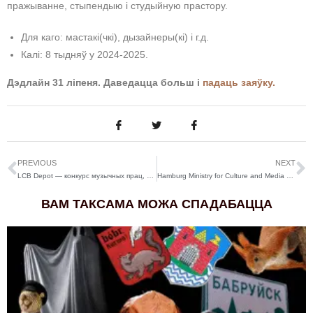
пражыванне, стыпендыю і студыйную прастору.
Для каго: мастакі(чкі), дызайнеры(кі) і г.д.
Калі: 8 тыдняў у 2024-2025.
Дэдлайн 31 ліпеня. Даведацца больш і
падаць заяўку.
PREVIOUS
NEXT
LCB Depot — конкурс музычных прац, саўнд-арту і аўдыё ў Вялікабрытаніі
Hamburg Ministry for Culture and Media — творчая рэзідэнцыя ў Гамбургу
ВАМ ТАКСАМА МОЖА СПАДАБАЦЦА