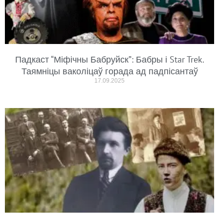
Падкаст “Міфічны Бабруйск”: Бабры і Star Trek.
Таямніцы ваколіцаў горада ад падпісантаў
17.09.2025