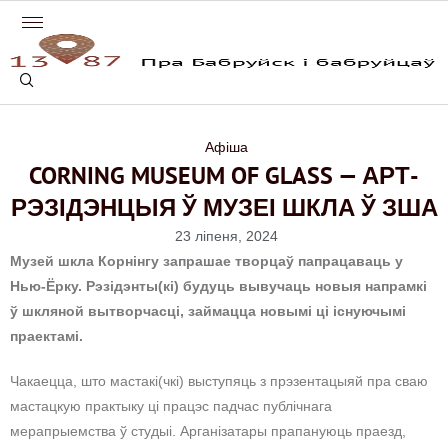
Афіша
CORNING MUSEUM OF GLASS — АРТ-
РЭЗІДЭНЦЫЯ Ў МУЗЕІ ШКЛА Ў ЗША
23 ліпеня, 2024
Музей шкла Корнінгу запрашае творцаў папрацаваць у
Нью-Ёрку. Рэзідэнты(кі) будуць вывучаць новыя напрамкі
ў шкляной вытворчасці, займацца новымі ці існуючымі
праектамі.
Чакаецца, што мастакі(чкі) выступяць з прэзентацыяй пра сваю
мастацкую практыку ці працэс падчас публічнага
мерапрыемства ў студыі. Арганізатары прапануюць праезд,