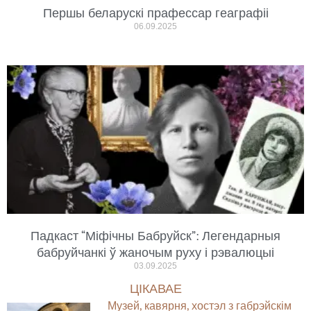
Першы беларускі прафессар геаграфіі
06.09.2025
Падкаст “Міфічны Бабруйск”: Легендарныя
бабруйчанкі ў жаночым руху і рэвалюцыі
03.09.2025
ЦІКАВАЕ
Музей, кавярня, хостэл з габрэйскім