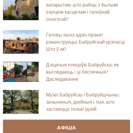
каларытам: што рабіць з былымі
езуіцкім касцёлам і галоўнай
сінагогай?
Гатовы яшчэ адзін праект
рэканструкцыі Бабруйскай крэпасці.
Што ў ім?
Дзіцячыя пляцоўкі Бабруйска: як
выглядаюць і ці бяспечныя?
Даследаванне
Музеі Бабруйску і Бабруйшчыны:
зачыненыя, дзейныя і тыя, што
застаюцца толькі ідэяй
АФІША