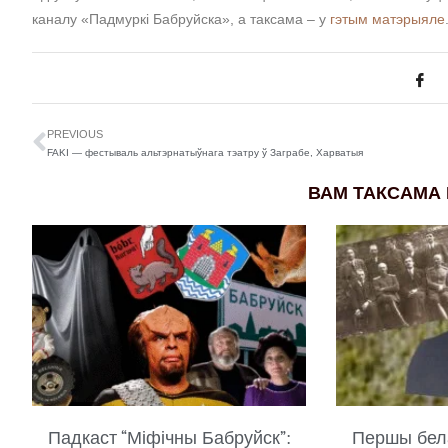
каналу «Падмуркі Бабруйска», а таксама – у
гэтым матэрыяле
PREVIOUS
FAKI — фестываль альтэрнатыўнага тэатру ў Заграбе, Харватыя
ВАМ ТАКСАМА
Падкаст “Міфічны Бабруйск”:
Першы бел