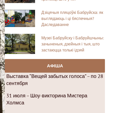
Дзіцячыя пляцоўкі Бабруйска: як
выглядаюць і ці бяспечныя?
Даследаванне
Музеі Бабруйску і Бабруйшчыны:
зачыненыя, дзейныя і тыя, што
застаюцца толькі ідэяй
АФІША
Выставка “Вещей забытых голоса” – по 28
сентября
31 июля – Шоу-викторина Мистера
Холмса