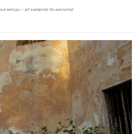
ныя месцы – ад кавярняў да вакзалаў.