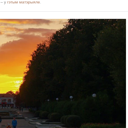
 – у
гэтым матэрыяле
.