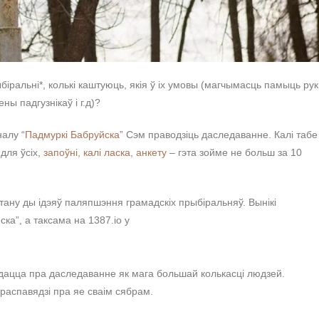
іральні*, колькі каштуюць, якія ў іх умовы (магчымасць памыць рукі
ны падгузнікаў і г.д)?
налу “
Падмуркі Бабруйска
” Сэм праводзіць даследаванне. Калі табе
 для ўсіх,
запоўні, калі ласка, анкету
– гэта зойме не больш за 10
тану ды ідэяў паляпшэння грамадскіх прыбіральняў. Вынікі
ка”, а таксама на 1387.io у
дацца пра даследаванне як мага большай колькасці людзей.
 распавядзі пра яе сваім сябрам.