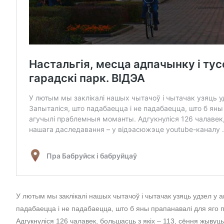
У лютым мы заклікалі нашых чытачоў і чытачак узяць удзел у а
падабаецца і не падабаецца, што б яны прапанавалі для яго 
Адгукнуліся 126 чалавек, большасць з якіх – 113, сёння жывуц