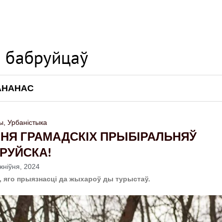
АНАНАС
ы
,
Урбаністыка
НЯ ГРАМАДСКІХ ПРЫБІРАЛЬНЯЎ
РУЙСКА!
жніўня, 2024
, яго прыязнасці да жыхароў ды турыстаў.