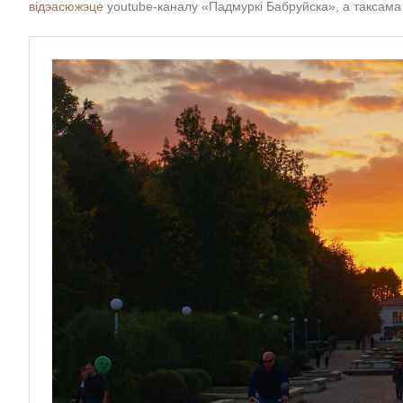
відэасюжэце
youtube-каналу «Падмуркі Бабруйска», а таксама