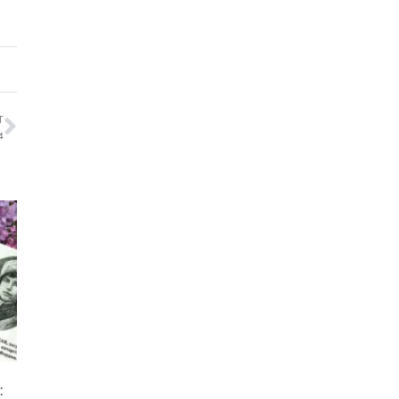
T
4
: