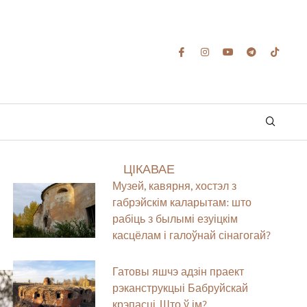
ЦІКАВАЕ
Музей, кавярня, хостэл з
габрэйскім каларытам: што
рабіць з былымі езуіцкім
касцёлам і галоўнай сінагогай?
Гатовы яшчэ адзін праект
рэканструкцыі Бабруйскай
крэпасці. Што ў ім?