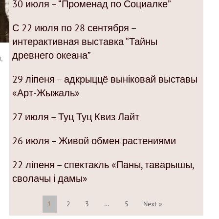
30 июля – “Променад по Социалке”
С 22 июля по 28 сентября –
интерактивная выставка “Тайны
древнего океана”
,
29 ліпеня – адкрыццё выніковай выставы
«Арт-Жыжаль»
27 июля – Туц Туц Квиз Лайт
26 июля – Живой обмен растениями
22 ліпеня – спектакль «Паны, таварышы,
сволачы і дамы»
1
2
3
…
5
Next »