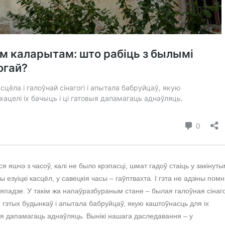
 яшчэ з часоў, калі не было крэпасці, шмат гадоў стаіць у закінут
 езуіцкі касцёл, у савецкія часы – гаўптвахта. І гэта не адзіны помн
няпадзе. У такім жа напаўразбураным стане – былая галоўная сінаг
гэтых будынкаў і апытала бабруйцаў, якую каштоўнасць для іх
овыя дапамагаць аднаўляць. Вынікі нашага даследавання – у