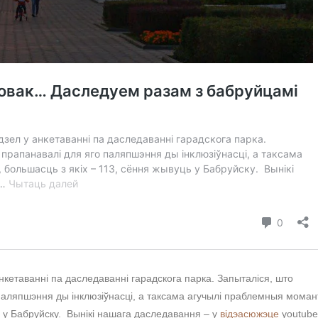
нкетаванні па даследаванні гарадскога парка. Запыталіся, што
паляпшэння ды інклюзіўнасці, а таксама агучылі праблемныя моман
ь у Бабруйску. Вынікі нашага даследавання – у
відэасюжэце
youtube