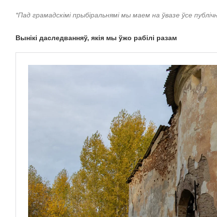
*Пад грамадскімі прыбіральнямі мы маем на ўвазе ўсе публіч
Вынікі даследванняў, якія мы ўжо рабілі разам