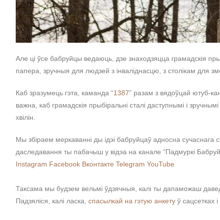
Але ці ўсе бабруйцы ведаюць, дзе знаходзяцца грамадскія прыб
папера, зручныя для людзей з інваліднасцю, з столікам для зме
Каб зразумець гэта, каманда “
1387
” разам з вядоўцай ютуб-ка
важна, каб грамадскія прыбіральні сталі даступнымі і зручнымі
хвілін.
Мы збіраем меркаванні ды ідэі бабруйцаў адносна сучаснага с
даследавання ты пабачыш у відэа на канале “Падмуркі Бабруйс
Instagram
Facebook
Вконтакте
Telegram
YouTube
Таксама мы будзем вельмі ўдзячныя, калі ты дапаможаш даве
Падзяліся, калі ласка,
спасылкай на гэтую анкету
ў сацсетках і