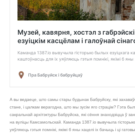
А вы ведаеце, што самы стары будынак Бабруйску, які захаваўся
стане, і цалкам верагодна, што мы зусім яго страцім? Гэта былы
сакральнай архітэктуры Бабруйска, які сёння знаходзіцца ў за
на вуліцы Камсамольскай. Каманда 1387.io вывучыла гісторыю 
уяўляюць гэтыя помнікі, якімі б яны хацелі іх бачыць і ці гат