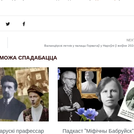
.
NEX
Валанцёрскі летнік у палацы Горватаў у Нароўлі ў жніўне 202
 МОЖА СПАДАБАЦЦА
арускі прафессар
Падкаст “Міфічны Бабруйск”