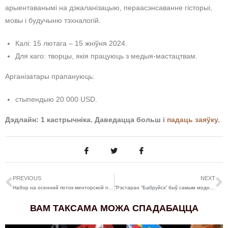
арыентаванымі на дэкаланізацыю, пераасэнсаванне гісторыі,
мовы і будучыню тэхналогій.
Калі: 15 лютага – 15 жніўня 2024.
Для каго: творцы, якія працуюць з медыя-мастацтвам.
Арганізатары прапануюць:
стыпендыю 20 000 USD.
Дэдлайн: 1 кастрычніка. Даведацца больш і
падаць заяўку.
PREVIOUS
NEXT
Набор на осенний поток менторской программы “Включи себя”
“Рэстаран “Бабруйск” быў самым модным і папулярным месцам у горадзе”. Расказваем пра тусовачныя кропкі розных часоў
ВАМ ТАКСАМА МОЖА СПАДАБАЦЦА