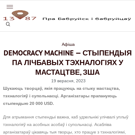
Афіша
DEMOCRACY MACHINE — СТЫПЕНДЫЯ
ПА ЛІЧБАВЫХ ТЭХНАЛОГІЯХ У
МАСТАЦТВЕ, ЗША
19 верасня, 2023
Шукаюць творцаў, якія працуюць на стыку мастацтва,
тэхналогіяў і супольнасці. Арганізатары прапануюць
стыпендыю 20 000 USD.
Для атрымання стыпендыі важна, каб удзельнікі улічвалі уплыў
тэхналогіяў на асобных асобаў і супольнасці. Асабліва
арганізатараў цікавяць тыя творцы, хто працуе з тэхналогіямі,