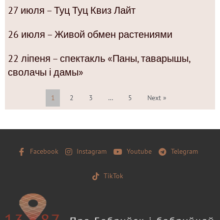
27 июля – Туц Туц Квиз Лайт
26 июля – Живой обмен растениями
22 ліпеня – спектакль «Паны, таварышы,
сволачы і дамы»
1
2
3
…
5
Next »
Facebook
Instagram
Youtube
Telegram
TikTok