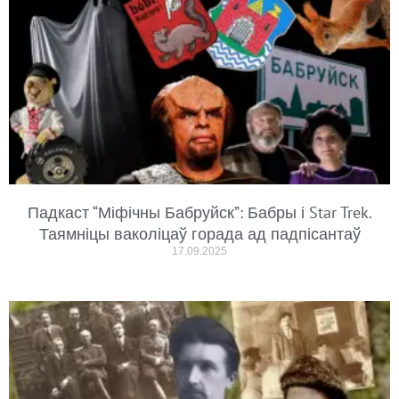
Падкаст “Міфічны Бабруйск”: Бабры і Star Trek.
Таямніцы ваколіцаў горада ад падпісантаў
17.09.2025