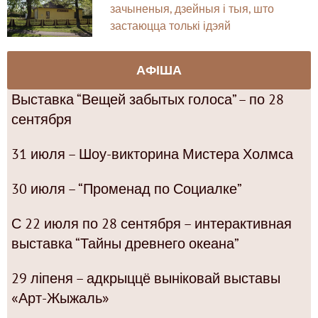
зачыненыя, дзейныя і тыя, што
застаюцца толькі ідэяй
АФІША
Выставка “Вещей забытых голоса” – по 28
сентября
31 июля – Шоу-викторина Мистера Холмса
30 июля – “Променад по Социалке”
С 22 июля по 28 сентября – интерактивная
выставка “Тайны древнего океана”
29 ліпеня – адкрыццё выніковай выставы
«Арт-Жыжаль»