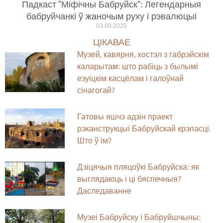
Падкаст “Міфічны Бабруйск”: Легендарныя
бабруйчанкі ў жаночым руху і рэвалюцыі
03.09.2025
ЦІКАВАЕ
Музей, кавярня, хостэл з габрэйскім
каларытам: што рабіць з былымі
езуіцкім касцёлам і галоўнай
сінагогай?
Гатовы яшчэ адзін праект
рэканструкцыі Бабруйскай крэпасці.
Што ў ім?
Дзіцячыя пляцоўкі Бабруйска: як
выглядаюць і ці бяспечныя?
Даследаванне
Музеі Бабруйску і Бабруйшчыны: