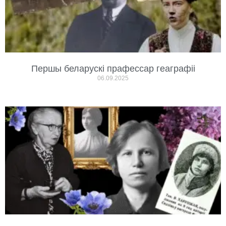
Першы беларускі прафессар геаграфіі
06.09.2025