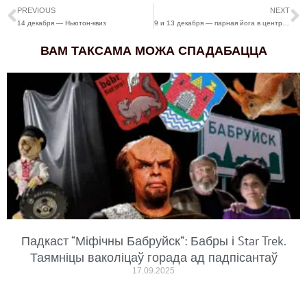
PREVIOUS
NEXT
14 декабря — Ньютон-квиз
9 и 13 декабря — парная йога в центре йоги “Вдохновение”
ВАМ ТАКСАМА МОЖА СПАДАБАЦЦА
Падкаст “Міфічны Бабруйск”: Бабры і Star Trek.
Таямніцы ваколіцаў горада ад падпісантаў
17.09.2025