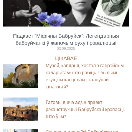
Падкаст “Міфічны Бабруйск”: Легендарныя
бабруйчанкі ў жаночым руху і рэвалюцыі
03.09.2025
ЦІКАВАЕ
Музей, кавярня, хостэл з габрэйскім
каларытам: што рабіць з былымі
езуіцкім касцёлам і галоўнай
сінагогай?
Гатовы яшчэ адзін праект
рэканструкцыі Бабруйскай крэпасці.
Што ў ім?
Дзіцячыя пляцоўкі Бабруйска: як