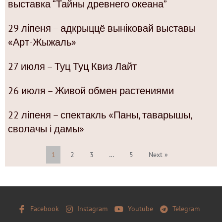
выставка “Тайны древнего океана”
29 ліпеня – адкрыццё выніковай выставы
«Арт-Жыжаль»
27 июля – Туц Туц Квиз Лайт
26 июля – Живой обмен растениями
22 ліпеня – спектакль «Паны, таварышы,
сволачы і дамы»
1
2
3
…
5
Next »
Facebook
Instagram
Youtube
Telegram