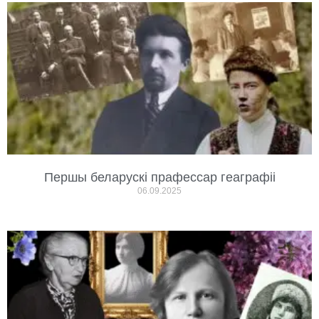
Першы беларускі прафессар геаграфіі
06.09.2025