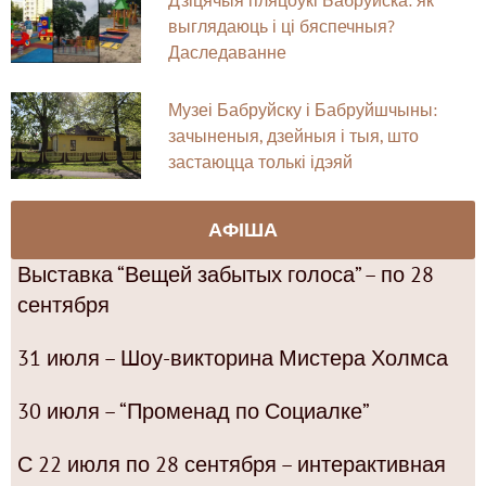
выглядаюць і ці бяспечныя?
Даследаванне
Музеі Бабруйску і Бабруйшчыны:
зачыненыя, дзейныя і тыя, што
застаюцца толькі ідэяй
АФІША
Выставка “Вещей забытых голоса” – по 28
сентября
31 июля – Шоу-викторина Мистера Холмса
30 июля – “Променад по Социалке”
С 22 июля по 28 сентября – интерактивная