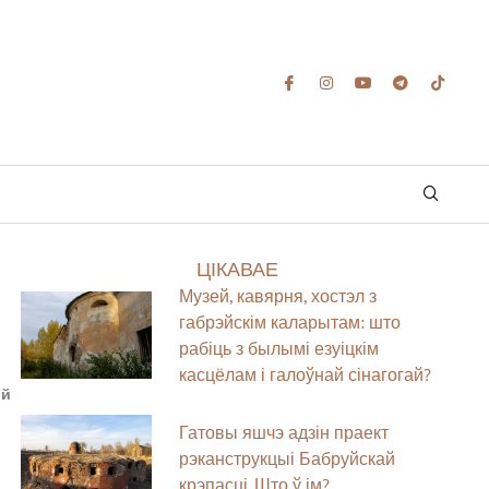
ЦІКАВАЕ
Музей, кавярня, хостэл з
габрэйскім каларытам: што
рабіць з былымі езуіцкім
касцёлам і галоўнай сінагогай?
эй
Гатовы яшчэ адзін праект
рэканструкцыі Бабруйскай
крэпасці. Што ў ім?