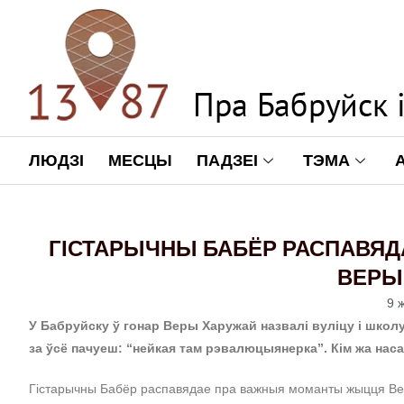
ЛЮДЗІ
МЕСЦЫ
ПАДЗЕІ
ТЭМА
ГІСТАРЫЧНЫ БАБЁР РАСПАВЯ
ВЕРЫ
9 
У Бабруйску ў гонар Веры Харужай назвалі вуліцу і школу.
за ўсё пачуеш: “нейкая там рэвалюцыянерка”. Кім жа на
Гістарычны Бабёр распавядае пра важныя моманты жыцця Ве