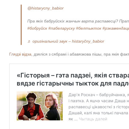
@histarycny_babior
Пра якіх бабруйскіх жанчын варта распавесці? Пр
#бобруйск
#пабеларуску
#белтыкток
#рэкамендац
♬ оригінальний звук – histaryčny_babior
Глядзі відэа
, дзяліся з сябрамі і абавязкова пішы, пра якія фак