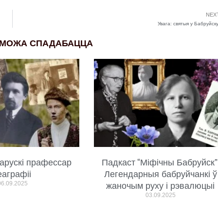
NEX
Увага: святыя у Бабруйску
 МОЖА СПАДАБАЦЦА
арускі прафессар
Падкаст “Міфічны Бабруйск”
еаграфіі
Легендарныя бабруйчанкі ў
06.09.2025
жаночым руху і рэвалюцыі
03.09.2025