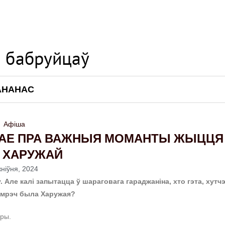
АНАНАС
Афіша
ДАЕ ПРА ВАЖНЫЯ МОМАНТЫ ЖЫЦЦЯ
 ХАРУЖАЙ
жніўня, 2024
 Але калі запытацца ў шараговага гараджаніна, хто гэта, хутч
самрэч была Харужая?
ры.