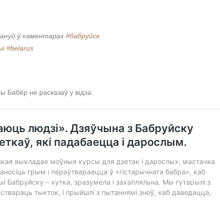
апануй ў каментарах
#бабруйск
ыі
#belarus
ты Бабёр не расказаў у відэа.