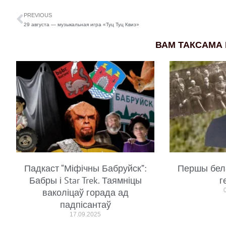
PREVIOUS
29 августа — музыкальная игра «Туц Туц Квиз»
ВАМ ТАКСАМА
Падкаст “Міфічны Бабруйск”:
Першы бел
Бабры і Star Trek. Таямніцы
г
ваколіцаў горада ад
падпісантаў
17.09.2025