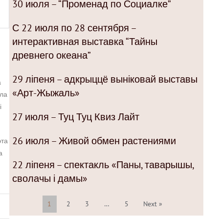
30 июля – “Променад по Социалке”
С 22 июля по 28 сентября –
интерактивная выставка “Тайны
древнего океана”
29 ліпеня – адкрыццё выніковай выставы
а
«Арт-Жыжаль»
ала
і
27 июля – Туц Туц Квиз Лайт
26 июля – Живой обмен растениями
эта
а
22 ліпеня – спектакль «Паны, таварышы,
сволачы і дамы»
1
2
3
…
5
Next »