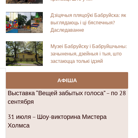
Дзіцячыя пляцоўкі Бабруйска: як
выглядаюць і ці бяспечныя?
Даследаванне
Музеі Бабруйску і Бабруйшчыны:
зачыненыя, дзейныя і тыя, што
застаюцца толькі ідэяй
АФІША
Выставка “Вещей забытых голоса” – по 28
сентября
31 июля – Шоу-викторина Мистера
Холмса