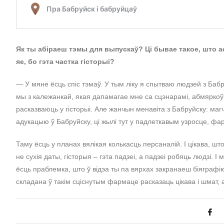
Як ты абіраеш тэмы для выпускаў? Ці бывае такое, што ас
яе, бо гэта частка гісторыі?
— У мяне ёсць спіс тэмаў. У тым ліку я спытваю людзей з Бабру
мы з калежанкай, якая дапамагае мне са сцэнарамі, абмяркоў
расказваюць у гісторыі. Але жанчын менавіта з Бабруйску: магч
адукацыю ў Бабруйску, ці жылі тут у падлеткавым узросце, фарм
Таму ёсць у планах вялікая колькасць персаналій. І цікава, шт
не сухія даты, гісторыя – гэта падзеі, а падзеі робяць людзі.
ёсць праблемка, што ў відэа ты па вярхах закранаеш біяграф
складана ў такім сціснутым фармаце расказаць цікава і шмат,