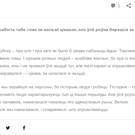
абіста табе тэма не вельмі цікавая, але ўсё роўна бярэшся за
йску – пра што і пра каго ім было б цікава пабачыць відэа. Таксам
ваем тэмы. І шукаем розных людей – асабліва жанчын, бо пра іх м
ыма, яны і не пражылі ўсё жыццё тут, але мелі карані ці атрымлівал
іраваліся – і цікава, як склалася іх жыццё.
о мы перайшлі на персоны, бо гісторыю людзі і робяць. Гісторыя – г
 І менавіта людзі характарызуюць тыя ці іншыя перыяды. Але ўсё роўн
ію чалавека, намагаешся паказаць яго адмысловыя рысы. Вельмі
 але мы намагаемся, і спадзяемся, што атрымліваецца.