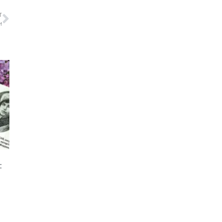
T
!
: