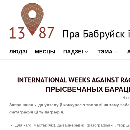
ЛЮДЗІ
МЕСЦЫ
ПАДЗЕІ
ТЭМА
INTERNATIONAL WEEKS AGAINST R
ПРЫСВЕЧАНЫХ БАРАЦЬБ
4 в
Запрашаюць да ўдзелу ў конкурсе з творамі на тэму «aба
фатаграфія ці тыпаграфія.
Для каго: мастакі(чкі), дызайнеры(кі), фатографы(кі), творцы