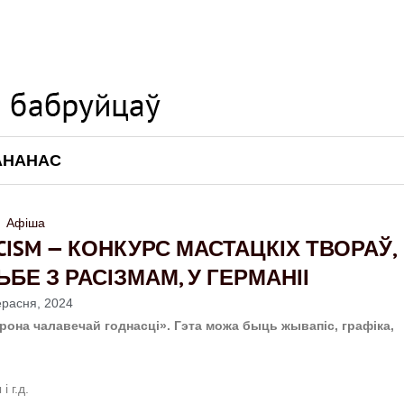
АНАНАС
Афіша
ACISM — КОНКУРС МАСТАЦКІХ ТВОРАЎ,
Е З РАСІЗМАМ, У ГЕРМАНІІ
ерасня, 2024
рона чалавечай годнасці». Гэта можа быць жывапіс, графіка,
 і г.д.