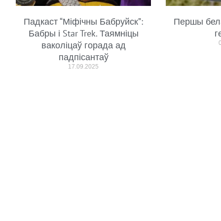
Падкаст “Міфічны Бабруйск”:
Першы бел
Бабры і Star Trek. Таямніцы
г
ваколіцаў горада ад
падпісантаў
17.09.2025