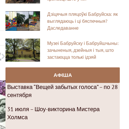
Дзіцячыя пляцоўкі Бабруйска: як
выглядаюць і ці бяспечныя?
Даследаванне
Музеі Бабруйску і Бабруйшчыны:
зачыненыя, дзейныя і тыя, што
T
застаюцца толькі ідэяй
і
АФІША
Выставка “Вещей забытых голоса” – по 28
сентября
31 июля – Шоу-викторина Мистера
Холмса