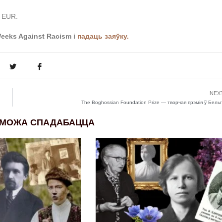
0 EUR.
eeks Against Racism і
падаць заяўку.
NEX
The Boghossian Foundation Prize — творчая прэмія ў Бельгі
 МОЖА СПАДАБАЦЦА