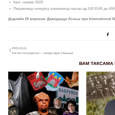
Калі: сакавік 2025.
Пераможцы конкурсу атрымаюць прызы ад 100 EUR да 40
Дэдлайн 25 верасня. Даведацца больш пра International W
PREVIOUS
Prix Arts Convergences — конкурс відэа ў Францыі
ВАМ ТАКСАМА