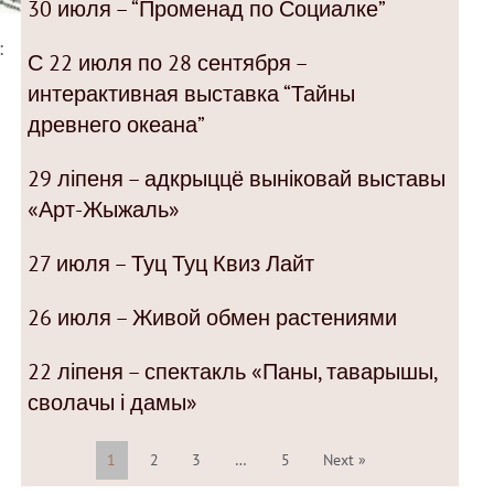
30 июля – “Променад по Социалке”
:
С 22 июля по 28 сентября –
интерактивная выставка “Тайны
древнего океана”
29 ліпеня – адкрыццё выніковай выставы
«Арт-Жыжаль»
27 июля – Туц Туц Квиз Лайт
26 июля – Живой обмен растениями
22 ліпеня – спектакль «Паны, таварышы,
сволачы і дамы»
1
2
3
…
5
Next »