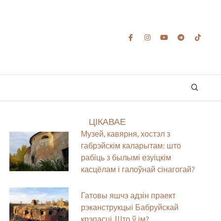
ЦІКАВАЕ
Музей, кавярня, хостэл з
габрэйскім каларытам: што
рабіць з былымі езуіцкім
касцёлам і галоўнай сінагогай?
Гатовы яшчэ адзін праект
рэканструкцыі Бабруйскай
крэпасці. Што ў ім?