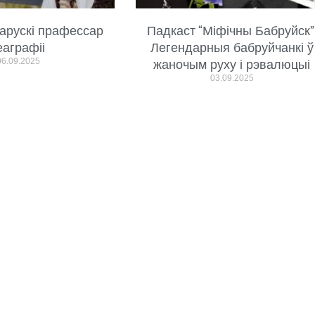
арускі прафессар
Падкаст “Міфічны Бабруйск”
еаграфіі
Легендарныя бабруйчанкі ў
06.09.2025
жаночым руху і рэвалюцыі
03.09.2025