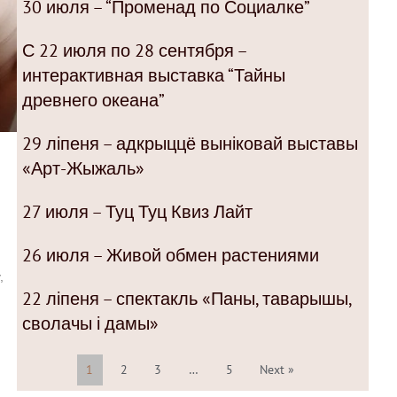
30 июля – “Променад по Социалке”
С 22 июля по 28 сентября –
интерактивная выставка “Тайны
древнего океана”
29 ліпеня – адкрыццё выніковай выставы
«Арт-Жыжаль»
27 июля – Туц Туц Квиз Лайт
26 июля – Живой обмен растениями
,
22 ліпеня – спектакль «Паны, таварышы,
сволачы і дамы»
1
2
3
…
5
Next »