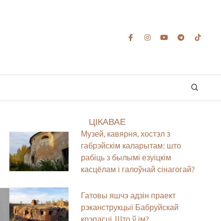
ЦІКАВАЕ
Музей, кавярня, хостэл з
габрэйскім каларытам: што
рабіць з былымі езуіцкім
касцёлам і галоўнай сінагогай?
Гатовы яшчэ адзін праект
рэканструкцыі Бабруйскай
крэпасці. Што ў ім?