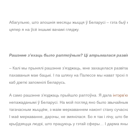
Абагульню, што апошнія месяцы жыцця ў Беларусі – гэта быў н
цяпер я на ўсё іншымі вачамі гляджу.
Рашэнне з’ехаць было раптоўным? Ці атрымалася развіт
– Калі мы прынялі рашэнне зʼязджаць, мне захацелася развітац
пахаваныя мае бацькі. І па шляху на Палессе мы нават трохі па
каб дзеткі запомнілі Беларусь.
А само рашэнне зʼязджаць прыйшло раптоўна. Я дала
інтэрвʼю
непажаданымі ў Беларусі. На мой погляд яно было звычайным,
тагачасным жыццём, з маім меркаваннем наконт стану сучаснай 
І маё меркаванне, дарэчы, не змянілася. Бо я так і лічу, што 
крыўдзяцца людзі, што працуюць у гэтай сферы… І дарма яны ў 