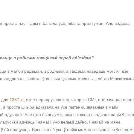
япросты час. Тады я бачыла ўсё, нібыта праз туман. Але ведаеш,
ацца з роднымі мясцінамі перад ад’ездам?
ца з малой радзімай, з роднымі, а таксама наведаць могілкі, дзе
вандравалі, завіталі ў розныя цікавыя мясціны, той жа Мірскі замак
 для 1387.io
, якое перадрукавалі некаторыя СМІ, што лічацца цяпе
 я проста шчыра адказала на ўсе пытанні, звязаныя з маім
адукацыі. Але гэта былі думкі, якія я казала і падчас працы ў шко
беларускай адукацыі няма! І ўжо вельмі даўно. І няхай на мяне
ёй працуюць. Вось, калі б усе ў нейкі момант спыніліся і ўсвядомі