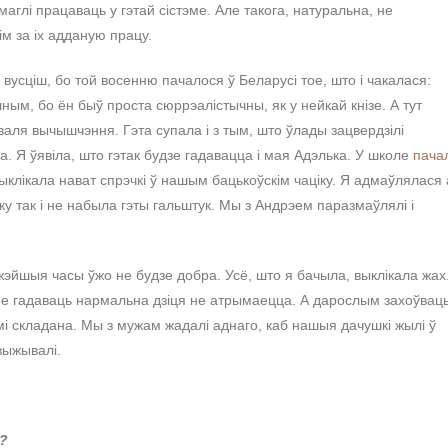
аглі працаваць у гэтай сістэме. Але такога, натуральна, не
м за іх адданую працу.
 вусціш, бо той восенню пачалося ў Беларусі тое, што і чакалася:
ым, бо ён быў проста сюррэалістычны, як у нейкай кнізе. А тут
валя вычышчэння. Гэта супала і з тым, што ўлады зацвердзілі
а. Я ўявіла, што гэтак будзе гадавацца і мая Адэлька. У школе
пачал
выклікала нават спрэчкі ў нашым бацькоўскім чаціку. Я адмаўлялася
іку так і не набыла гэты гальштук. Мы з Андрэем паразмаўлялі і
іжэйшыя часы ўжо не будзе добра. Усё, што я бачыла, выклікала жах
аіне гадаваць нармальна дзіця не атрымаецца. А дарослым захоўвац
мі складана. Мы з мужам жадалі аднаго, каб нашыя дачушкі жылі ў
выжывалі.
ь?