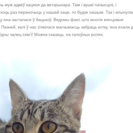
ь муж адвёў кацяня да ветэрынара. Там і вушкі пачысцілі, і
ня хоць раз пераночыць у нашай хаце, то будзе нашым. Так і апынула
ду яна засталася ў бацькоў. Вядомы факт, што многія мясцовыя
азней, калі ў нас зʼявілася магчымасць забраць котку, яна ехала 
ўдны чалец сямʼі! Можна сказаць, на галоўных ролях.