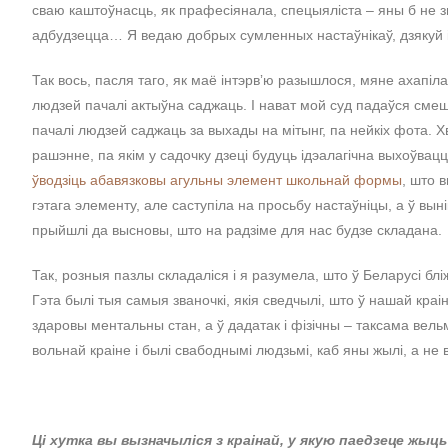
сваю каштоўнасць, як прафесіянала, спецыяліста – яны б не зм
адбудзецца… Я ведаю добрых сумленных настаўнікаў, дзякуй і
Так вось, пасля таго, як маё інтэрвʼю разышлося, мяне ахапіла
людзей пачалі актыўна саджаць. І нават мой суд падаўся смешн
пачалі людзей саджаць за выхады на мітынг, па нейкіх фота. Х
рашэнне, па якім у садочку дзеці будуць ідэалагічна выхоўвацц
ўводзіць абавязковы агульны элемент школьнай формы
, што 
гэтага элементу, але саступіла на просьбу настаўніцы, а ў вын
прыйшлі да высновы, што на радзіме для нас будзе складана.
Так, розныя пазлы складаліся і я разумела, што ў Беларусі бл
Гэта былі тыя самыя званочкі, якія сведчылі, што ў нашай кр
здаровы ментальны стан, а ў дадатак і фізічны – таксама вель
вольнай краіне і былі свабоднымі людзьмі, каб яны жылі, а не 
Ці хутка вы вызначыліся з краінай, у якую паедзеце жыц