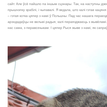
сайт. Але ўсё пайшло па іншым сцэнары. Так, на наступны дзен
прышчэпку зрабілі, і чыпавалі. Я ведала, што калі гэтае каця
– гэтая котка цяпер з намі ў Польшчы. Пад час нашага пераез
арэндадаўцы не вельмі радыя, калі пераязджаюць з жывёламі. П
нас сама, з перавозчыкам. І цяпер Рыся жыве з намі, як сапра