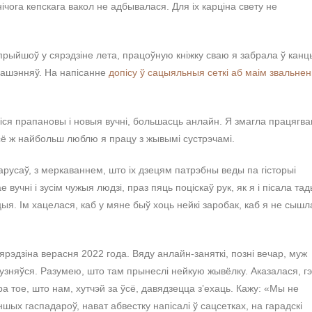
нічога кепскага вакол не адбывалася. Для іх карціна свету не
прыйшоў у сярэдзіне лета, працоўную кніжку сваю я забрала ў канц
рашэнняў. На напісанне
допісу ў сацыяльныя сеткі аб маім звальнен
іся прапановы і новыя вучні, большасць анлайн. Я змагла працягва
ўсё ж найбольш люблю я працу з жывымі сустрэчамі.
еларусаў, з меркаваннем, што іх дзецям патрэбны веды па гісторыі
чні і зусім чужыя людзі, праз пяць поціскаў рук, як я і пісала тад
ыя. Ім хацелася, каб у мяне быў хоць нейкі заробак, каб я не сышл
рэдзіна верасня 2022 года. Вяду анлайн-заняткі, позні вечар, муж
м узняўся. Разумею, што там прынеслі нейкую жывёлку. Аказалася, г
 тое, што нам, хутчэй за ўсё, давядзецца зʼехаць. Кажу: «Мы не
шых гаспадароў, нават абвестку напісалі ў сацсетках, на гарадскі