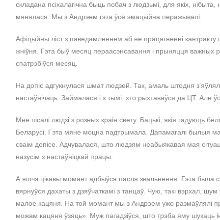
складана псіхалагічна быць побач з людзьмі, для якіх, нібыта, 
мянялася. Мы з Андрэем гэта ўсё эмацыйна перажывалі.
Афіцыйны ліст з паведамленнем аб не працягненні кантракту 
жніўня. Гэта быў месяц пераасэнсавання і прыняцця важных 
спатрэбіўся месяц.
На допіс адгукнулася шмат людзей. Так, амаль штодня зʼяўлял
настаўнічаць. Займалася і з тымі, хто рыхтаваўся да ЦТ. Але 
Мне пісалі людзі з розных краін свету. Бацькі, якія гадуюць б
Беларусі. Гэта мяне моцна падтрымала. Дапамагалі былыя мае ву
сваім допісе. Адчувалася, што людзям неабыякавая мая сітуац
назусім з настаўніцкай працы.
А яшчэ цікавы момант адбыўся пасля звальнення. Гэта была ся
вярнуўся дахаты з дзяўчаткамі з танцаў. Чую, такі вэрхал, шу
малое кацяня. На той момант мы з Андрэем ужо размаўлялі пра
можам кацяня ўзяць». Муж пагадзіўся, што трэба яму шукаць ін