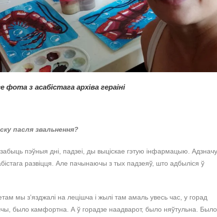
е фота з асабістага архіва гераіні
ску пасля звальнення?
забыць пэўныя дні, падзеі, ды выціскае гэтую інфармацыю. Адзначу
абістага развіцця. Але пачынаючы з тых падзеяў, што адбыліся ў
там мы зʼязджалі на лецішча і жылі там амаль увесь час, у горад
ішчы, было камфортна. А ў горадзе наадварот, было няўтульна. Было