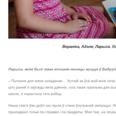
Вераніка, Адэля, Ларыса. Ус
Ларыса, якімі былі твае апошнія месяцы жыцця ў Бабруй
– Пытанне для мяне складанае… Хутчэй за ўсё мой мозг хоча 
што раней я заўсёды вяла дзённік, гэта такая практыка для ас
школе, я перастала гэта рабіць.
Наша сямʼя ўжо доўгі час жыла ў стане ўнутранай эміграцыі. Ле
прыязджалі толькі па справах і па прадукты. Мне там, на лец