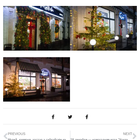
PREVIOUS
NEXT
Музей, кавярня, хостэл з габрэйскім каларытам: што рабіць з былымі езуіцкім касцёлам і галоўнай сінагогай?
28 декабря — новогодняя игра “Угадай мелодию”