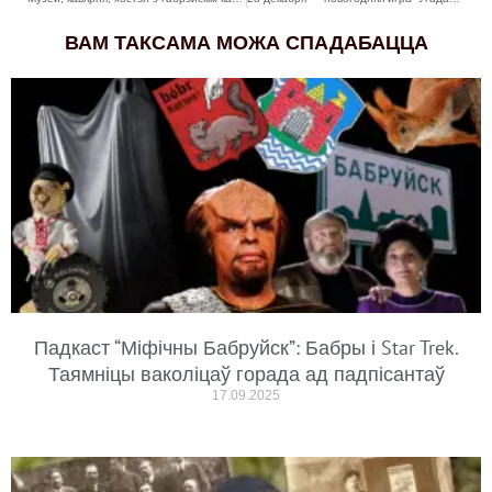
ВАМ ТАКСАМА МОЖА СПАДАБАЦЦА
Падкаст “Міфічны Бабруйск”: Бабры і Star Trek.
Таямніцы ваколіцаў горада ад падпісантаў
17.09.2025