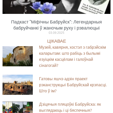
Падкаст “Міфічны Бабруйск”: Легендарныя
бабруйчанкі ў жаночым руху і рэвалюцыі
03.09.2025
ЦІКАВАЕ
Музей, кавярня, хостэл з габрэйскім
каларытам: што рабіць з былымі
езуіцкім касцёлам і галоўнай
сінагогай?
Гатовы яшчэ адзін праект
рэканструкцыі Бабруйскай крэпасці.
Што ў ім?
Дзіцячыя пляцоўкі Бабруйска: як
выглядаюць і ці бяспечныя?