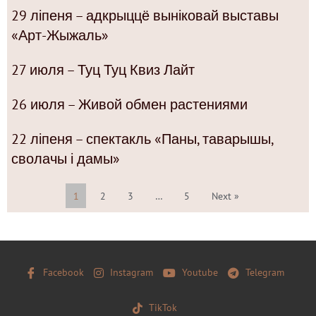
29 ліпеня – адкрыццё выніковай выставы
«Арт-Жыжаль»
27 июля – Туц Туц Квиз Лайт
26 июля – Живой обмен растениями
22 ліпеня – спектакль «Паны, таварышы,
сволачы і дамы»
1
2
3
…
5
Next »
Facebook
Instagram
Youtube
Telegram
TikTok