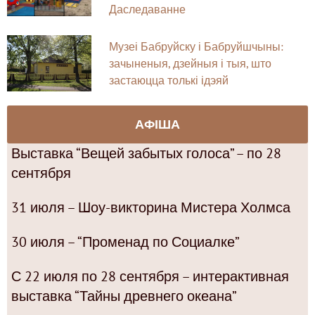
Даследаванне
Музеі Бабруйску і Бабруйшчыны:
зачыненыя, дзейныя і тыя, што
застаюцца толькі ідэяй
АФІША
Выставка “Вещей забытых голоса” – по 28
сентября
31 июля – Шоу-викторина Мистера Холмса
30 июля – “Променад по Социалке”
С 22 июля по 28 сентября – интерактивная
выставка “Тайны древнего океана”