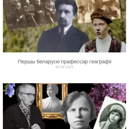
Першы беларускі прафессар геаграфіі
06.09.2025