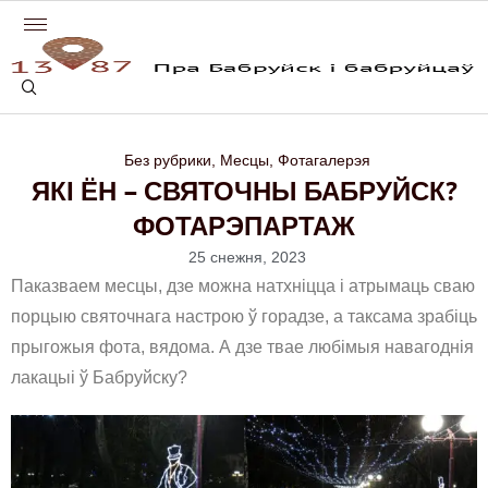
Без рубрики
,
Месцы
,
Фотагалерэя
ЯКІ ЁН – СВЯТОЧНЫ БАБРУЙСК?
ФОТАРЭПАРТАЖ
25 снежня, 2023
Паказваем месцы, дзе можна натхніцца і атрымаць сваю
порцыю святочнага настрою ў горадзе, а таксама зрабіць
прыгожыя фота, вядома. А дзе твае любімыя навагоднія
лакацыі ў Бабруйску?