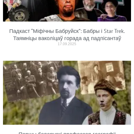
Падкаст “Міфічны Бабруйск”: Бабры і Star Trek.
Таямніцы ваколіцаў горада ад падпісантаў
17.09.2025