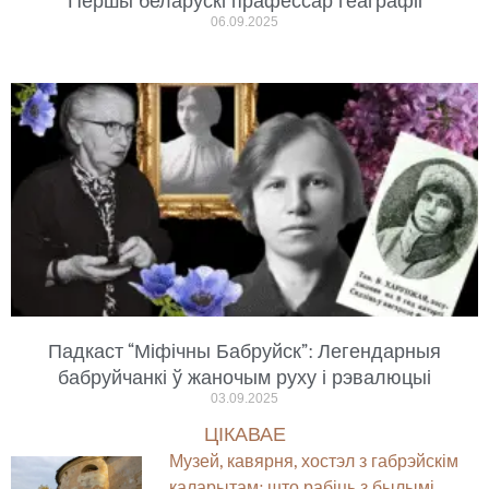
Першы беларускі прафессар геаграфіі
06.09.2025
Падкаст “Міфічны Бабруйск”: Легендарныя
бабруйчанкі ў жаночым руху і рэвалюцыі
03.09.2025
ЦІКАВАЕ
Музей, кавярня, хостэл з габрэйскім
каларытам: што рабіць з былымі