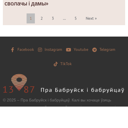
сволачы і дамы»
1
2
3
…
5
Next »
Facebook
Instagram
Youtube
Telegram
TikTok
© 2025 – Пра Бабруйск і бабруйцаў. Калі вы хочаце ўзяць
матэрыял з нашага сайту, захавайце, калі ласка, загаловак і
тэкст бяз зменаў і дайце наўпроставую працоўную
гіперспасылку.