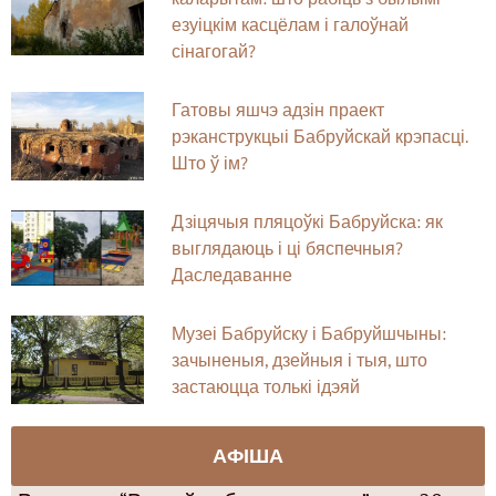
езуіцкім касцёлам і галоўнай
сінагогай?
Гатовы яшчэ адзін праект
рэканструкцыі Бабруйскай крэпасці.
Што ў ім?
Дзіцячыя пляцоўкі Бабруйска: як
выглядаюць і ці бяспечныя?
Даследаванне
Музеі Бабруйску і Бабруйшчыны:
зачыненыя, дзейныя і тыя, што
застаюцца толькі ідэяй
АФІША