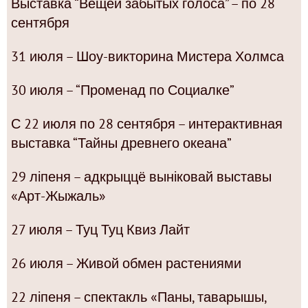
Выставка “Вещей забытых голоса” – по 28
сентября
31 июля – Шоу-викторина Мистера Холмса
30 июля – “Променад по Социалке”
С 22 июля по 28 сентября – интерактивная
выставка “Тайны древнего океана”
29 ліпеня – адкрыццё выніковай выставы
«Арт-Жыжаль»
27 июля – Туц Туц Квиз Лайт
26 июля – Живой обмен растениями
22 ліпеня – спектакль «Паны, таварышы,