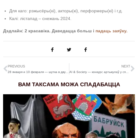
Для каго: рэжысёры(кі), акторы(кі), перформеры(кі) і г.д.
Калі: лістапад – снежань 2024.
Дэдлайн: 2 красавіка. Даведацца больш і
падаць заяўку.
PREVIOUS
NEXT
28 января и 10 февраля — шутка в двух действиях “Маленькие комедии”
AI & Society — конкурс артыкулаў у спецыяльны выпуск арт-часопісу
ВАМ ТАКСАМА МОЖА СПАДАБАЦЦА