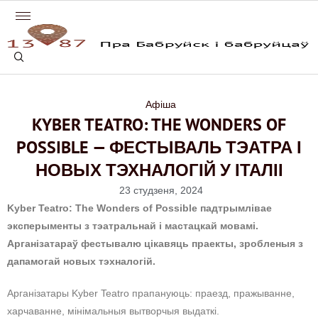
Афіша
KYBER TEATRO: THE WONDERS OF
POSSIBLE — ФЕСТЫВАЛЬ ТЭАТРА І
НОВЫХ ТЭХНАЛОГІЙ У ІТАЛІІ
23 студзеня, 2024
Kyber Teatro: The Wonders of Possible падтрымлівае
эксперыменты з тэатральнай і мастацкай мовамі.
Арганізатараў фестывалю цікавяць праекты, зробленыя з
дапамогай новых тэхналогій.
Арганізатары Kyber Teatro прапануюць: праезд, пражыванне,
харчаванне, мінімальныя вытворчыя выдаткі.