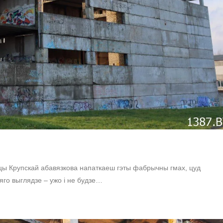
уліцы Крупскай абавязкова напаткаеш гэты фабрычны гмах, цуд
 яго выглядзе – ужо і не будзе…