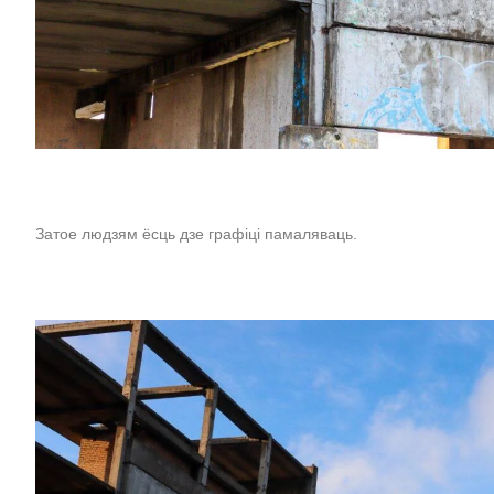
Затое людзям ёсць дзе графіці памаляваць.