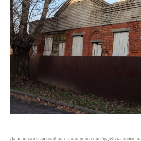
Да асновы з чырвонай цэглы паступова прыбудоўвалі новыя эл