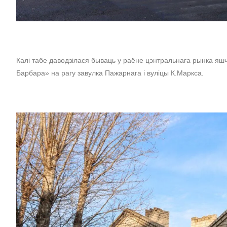
Калі табе даводзілася бываць у раёне цэнтральнага рынка яшч
Барбара» на рагу завулка Пажарнага і вуліцы К.Маркса.