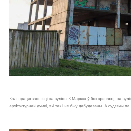
Калі працягваць ісці па вуліцы К.Маркса ў бок крэпасці, на в
архітэктурнай думкі, які так і не быў дабудаваны. А судзячы па