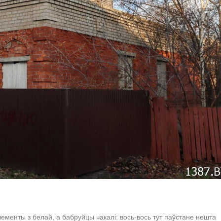
ементы з белай, а бабруйцы чакалі: вось-вось тут паўстане нешта