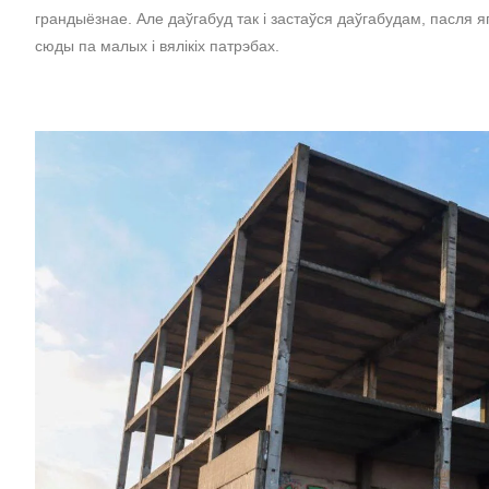
грандыёзнае. Але даўгабуд так і застаўся даўгабудам, пасля я
сюды па малых і вялікіх патрэбах.