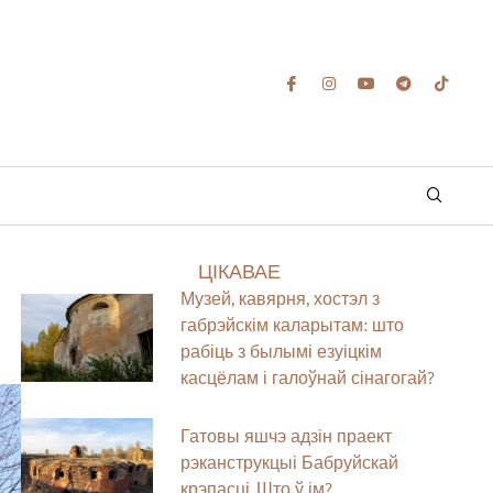
ЦІКАВАЕ
Музей, кавярня, хостэл з
габрэйскім каларытам: што
рабіць з былымі езуіцкім
касцёлам і галоўнай сінагогай?
Гатовы яшчэ адзін праект
рэканструкцыі Бабруйскай
крэпасці. Што ў ім?