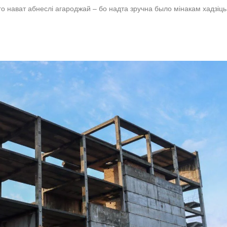
го нават абнеслі агароджай – бо надта зручна было мінакам хадзіць