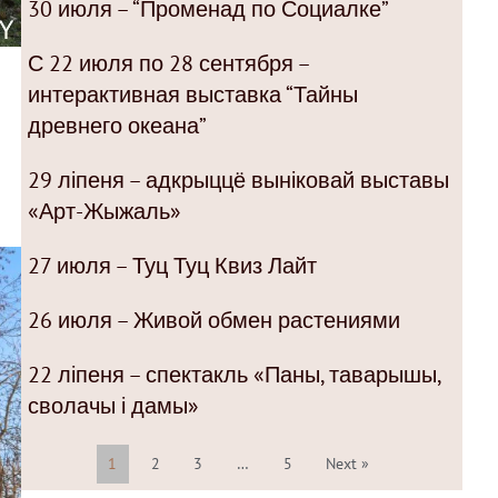
30 июля – “Променад по Социалке”
С 22 июля по 28 сентября –
интерактивная выставка “Тайны
древнего океана”
29 ліпеня – адкрыццё выніковай выставы
«Арт-Жыжаль»
27 июля – Туц Туц Квиз Лайт
26 июля – Живой обмен растениями
22 ліпеня – спектакль «Паны, таварышы,
сволачы і дамы»
1
2
3
…
5
Next »