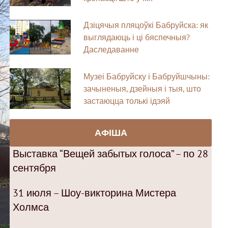
Дзіцячыя пляцоўкі Бабруйска: як
выглядаюць і ці бяспечныя?
Даследаванне
Музеі Бабруйску і Бабруйшчыны:
зачыненыя, дзейныя і тыя, што
застаюцца толькі ідэяй
АФІША
Выставка “Вещей забытых голоса” – по 28
сентября
31 июля – Шоу-викторина Мистера
Холмса