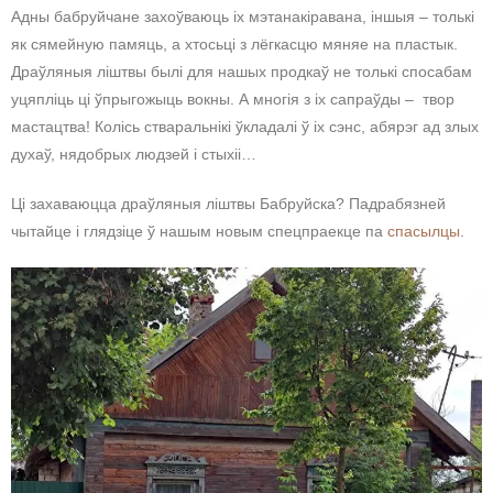
Адны бабруйчане захоўваюць іх мэтанакіравана, іншыя – толькі
як сямейную памяць, а хтосьці з лёгкасцю мяняе на пластык.
Драўляныя ліштвы былі для нашых продкаў не толькі спосабам
уцяпліць ці ўпрыгожыць вокны. А многія з іх сапраўды – твор
мастацтва! Колісь стваральнікі ўкладалі ў іх сэнс, абярэг ад злых
духаў, нядобрых людзей і стыхіі…
Ці захаваюцца драўляныя ліштвы Бабруйска? Падрабязней
чытайце і глядзіце ў нашым новым спецпраекце па
спасылцы
.