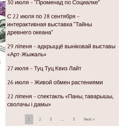
30 июля – “Променад по Социалке”
С 22 июля по 28 сентября –
интерактивная выставка “Тайны
древнего океана”
29 ліпеня – адкрыццё выніковай выставы
«Арт-Жыжаль»
:
27 июля – Туц Туц Квиз Лайт
26 июля – Живой обмен растениями
22 ліпеня – спектакль «Паны, таварышы,
сволачы і дамы»
1
2
3
…
5
Next »