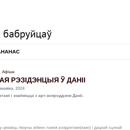
АНАНАС
Афіша
КАЯ РЭЗІДЭНЦЫЯ Ў ДАНІІ
акавіка, 2024
тамі і знаёміцца з арт-асяроддзем Даніі.
ку цікавіць творчы абмен паміж рэзідэнтамі(камі) і дацкай сцэнай