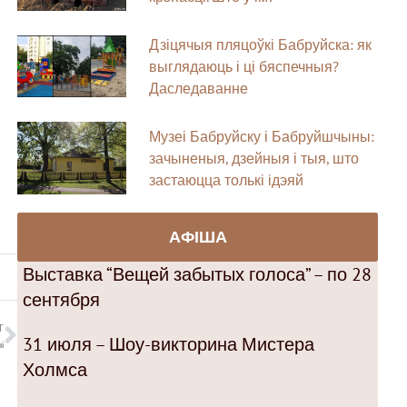
Дзіцячыя пляцоўкі Бабруйска: як
выглядаюць і ці бяспечныя?
Даследаванне
Музеі Бабруйску і Бабруйшчыны:
зачыненыя, дзейныя і тыя, што
застаюцца толькі ідэяй
АФІША
Выставка “Вещей забытых голоса” – по 28
сентября
T
31 июля – Шоу-викторина Мистера
і
Холмса