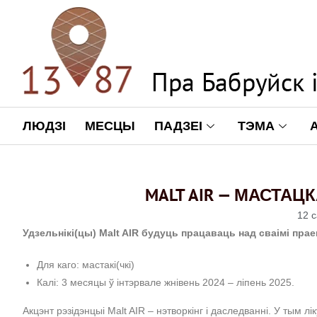
ЛЮДЗІ
МЕСЦЫ
ПАДЗЕІ
ТЭМА
MALT AIR — МАСТАЦ
12 с
Удзельнікі(цы) Malt AIR будуць працаваць над сваімі праек
Для каго: мастакі(чкі)
Калі: 3 месяцы ў інтэрвале жнівень 2024 – ліпень 2025.
Акцэнт рэзідэнцыі Malt AIR – нэтворкінг і даследванні. У тым лі