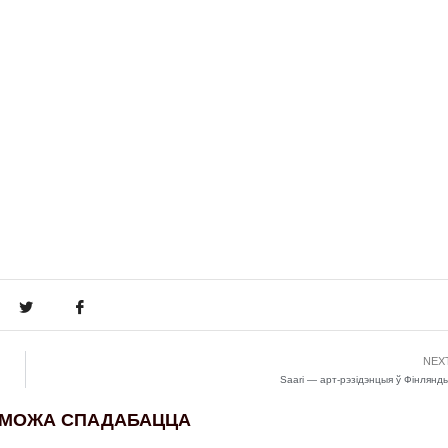
NEX
Saari — арт-рэзідэнцыя ў Фінлянды
 МОЖА СПАДАБАЦЦА