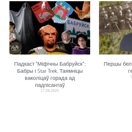
Падкаст “Міфічны Бабруйск”:
Першы бел
Бабры і Star Trek. Таямніцы
г
ваколіцаў горада ад
падпісантаў
17.09.2025