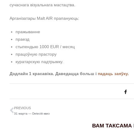
сучаснага візуальнага мастацтва.
Арганізатары Malt AIR прапануюць:
пражыванне
праезд
стыпендыю 1000 EUR / месяц
працоўную прастору
куратарскую падтрымку.
Дэдлайн 1 красавіка. Даведацца больш і
падаць заяўку.
PREVIOUS
31 марта — Detectit квиз
ВАМ ТАКСАМА