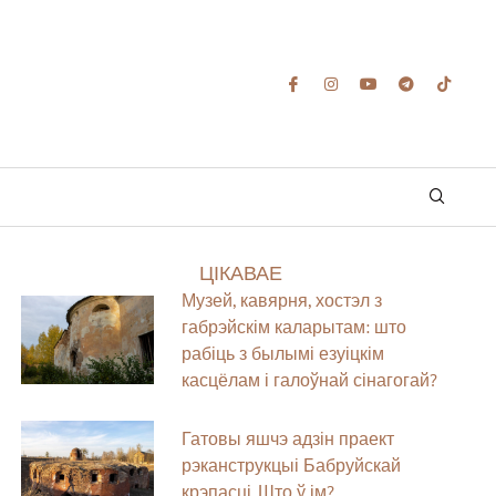
ЦІКАВАЕ
Музей, кавярня, хостэл з
габрэйскім каларытам: што
рабіць з былымі езуіцкім
касцёлам і галоўнай сінагогай?
Гатовы яшчэ адзін праект
рэканструкцыі Бабруйскай
крэпасці. Што ў ім?