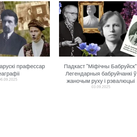
арускі прафессар
Падкаст “Міфічны Бабруйск”
еаграфіі
Легендарныя бабруйчанкі ў
06.09.2025
жаночым руху і рэвалюцыі
03.09.2025