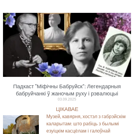
Падкаст “Міфічны Бабруйск”: Легендарныя
бабруйчанкі ў жаночым руху і рэвалюцыі
03.09.2025
ЦІКАВАЕ
Музей, кавярня, хостэл з габрэйскім
каларытам: што рабіць з былымі
езуіцкім касцёлам і галоўнай