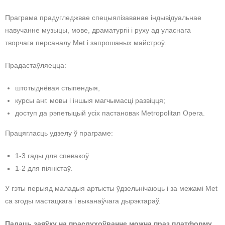
Праграма прадугледжвае спецыялізаванае індывідуальнае
навучанне музыцы, мове, драматургіі і руху ад уласнага
творчага персаналу Met і запрошаных майстроў.
Прадастаўляецца:
штотыднёвая стыпендыя,
курсы анг. мовы і іншыя магчымасці развіцця;
доступ да рэпетыцый усіх пастановак Metropolitan Opera.
Працягласць удзелу ў праграме:
1-3 гады для спевакоў
1-2 для піяністаў.
У гэты перыяд маладыя артысты ўдзельнічаюць і за межамі Met
са згоды мастацкага і выканаўчага дырэктараў.
Падаць заяўку на праслухоўванне можна праз платформу