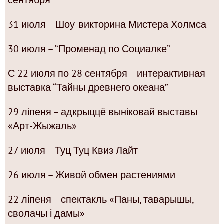
31 июля – Шоу-викторина Мистера Холмса
30 июля – “Променад по Социалке”
С 22 июля по 28 сентября – интерактивная
выставка “Тайны древнего океана”
29 ліпеня – адкрыццё выніковай выставы
«Арт-Жыжаль»
27 июля – Туц Туц Квиз Лайт
26 июля – Живой обмен растениями
22 ліпеня – спектакль «Паны, таварышы,
сволачы і дамы»