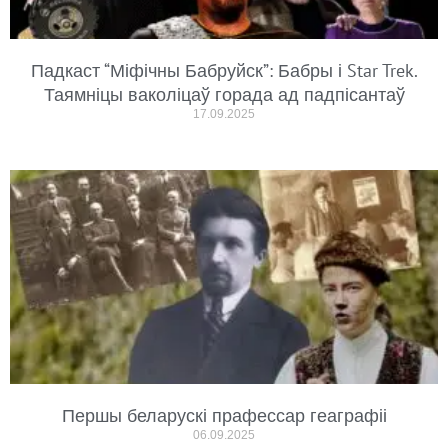
Падкаст “Міфічны Бабруйск”: Бабры і Star Trek.
Таямніцы ваколіцаў горада ад падпісантаў
17.09.2025
Першы беларускі прафессар геаграфіі
06.09.2025