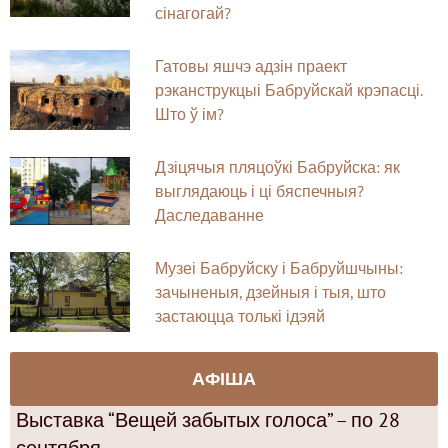
сінагогай?
Гатовы яшчэ адзін праект
рэканструкцыі Бабруйскай крэпасці.
Што ў ім?
Дзіцячыя пляцоўкі Бабруйска: як
выглядаюць і ці бяспечныя?
Даследаванне
Музеі Бабруйску і Бабруйшчыны:
зачыненыя, дзейныя і тыя, што
застаюцца толькі ідэяй
АФІША
Выставка “Вещей забытых голоса” – по 28
сентября