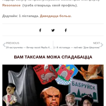
Resonance
(трэба стварыць свой профіль).
Дэдлайн: 1 лістапада.
Даведацца больш
.
PREVIOUS
NEXT
29 кастрычніка — Вечар паэзіі Якуба Коласа
1 і 8 лістапада — паб-квіз “Дом Шерлока”
ВАМ ТАКСАМА МОЖА СПАДАБАЦЦА