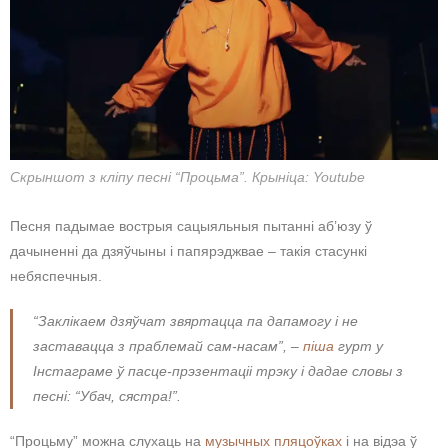
Скрыншот з кліпу песні “Процьма”. Крыніца: Youtube
Песня падымае вострыя сацыяльныя пытанні аб’юзу ў
дачыненні да дзяўчыны і папярэджвае – такія стасункі
небяспечныя.
“Заклікаем дзяўчат звяртацца па дапамогу і не
заставацца з праблемай сам-насам”, –
піша
гурт у
Інстаграме ў пасце-прэзентаціі трэку і дадае словы з
песні: “Убач, сястра!”.
“Процьму” можна слухаць на
музычных пляцоўках
і на відэа ў