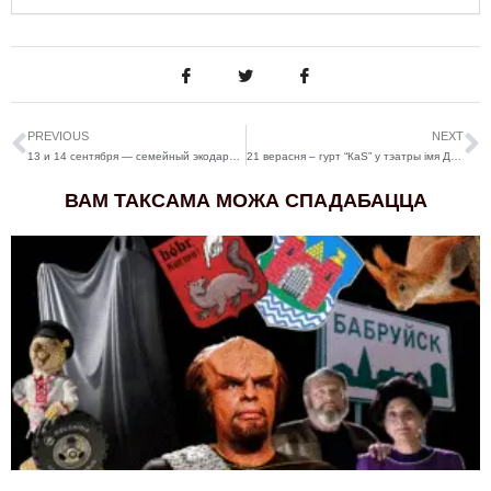
PREVIOUS
NEXT
13 и 14 сентября — семейный экодармаш
21 верасня – гурт “КаS” у тэатры імя Дуніна-Марцінкевіча
ВАМ ТАКСАМА МОЖА СПАДАБАЦЦА