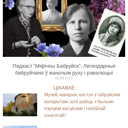
Падкаст “Міфічны Бабруйск”: Легендарныя
бабруйчанкі ў жаночым руху і рэвалюцыі
03.09.2025
ЦІКАВАЕ
Музей, кавярня, хостэл з габрэйскім
каларытам: што рабіць з былымі
езуіцкім касцёлам і галоўнай
сінагогай?