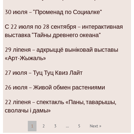
30 июля – “Променад по Социалке”
С 22 июля по 28 сентября – интерактивная
выставка “Тайны древнего океана”
29 ліпеня – адкрыццё выніковай выставы
«Арт-Жыжаль»
27 июля – Туц Туц Квиз Лайт
26 июля – Живой обмен растениями
22 ліпеня – спектакль «Паны, таварышы,
сволачы і дамы»
1
2
3
…
5
Next »