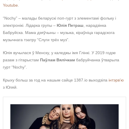
Youtube
.
“Nochy” – малады беларускі поп-гурт з элементамі фольку і
электронікі. Лідарка групы –
Юлія Петраш
, нарадзінка
Бабруйска. Мама дзяўчыны – музыка, кіраўніца гарадскога
музычнага тэатру “Слуги трёх муз”.
Юлія вучылася ў Менску, у каледжы імя Глінкі. У 2019 годзе
разам з гітарыстам
Паўлам Вялічкам
бабруйчанка ўтварыла
гурт “Nochy”.
Крыху больш за год на нашым сайце 1387.io выходзіла
інтэрв’ю
з Юляй.