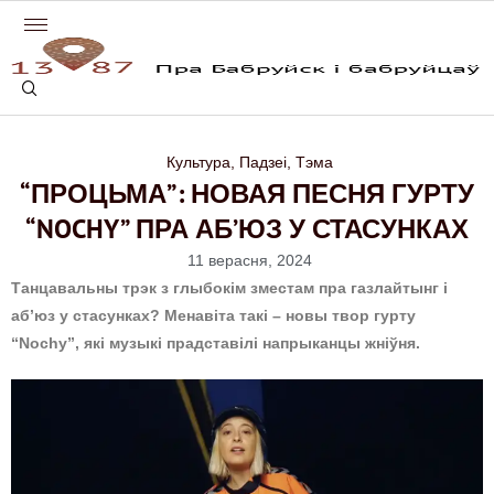
Культура
,
Падзеі
,
Тэма
“ПРОЦЬМА”: НОВАЯ ПЕСНЯ ГУРТУ
“NOCHY” ПРА АБ’ЮЗ У СТАСУНКАХ
11 верасня, 2024
Танцавальны трэк з глыбокім зместам пра газлайтынг і
аб’юз у стасунках? Менавіта такі – новы твор гурту
“Nochy”, які музыкі прадставілі напрыканцы жніўня.