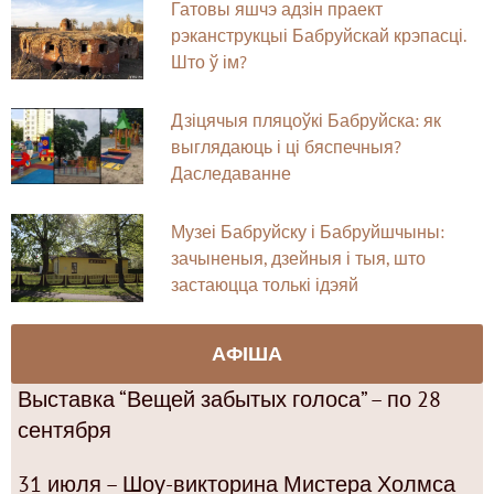
Гатовы яшчэ адзін праект
рэканструкцыі Бабруйскай крэпасці.
Што ў ім?
Дзіцячыя пляцоўкі Бабруйска: як
выглядаюць і ці бяспечныя?
Даследаванне
Музеі Бабруйску і Бабруйшчыны:
зачыненыя, дзейныя і тыя, што
застаюцца толькі ідэяй
АФІША
Выставка “Вещей забытых голоса” – по 28
сентября
31 июля – Шоу-викторина Мистера Холмса