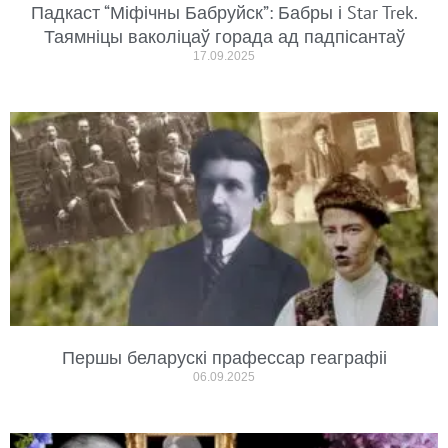
Падкаст “Міфічны Бабруйск”: Бабры і Star Trek.
Таямніцы ваколіцаў горада ад падпісантаў
17.09.2025
Першы беларускі прафессар геаграфіі
06.09.2025