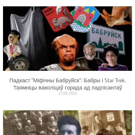
Падкаст “Міфічны Бабруйск”: Бабры і Star Trek.
Таямніцы ваколіцаў горада ад падпісантаў
17.09.2025