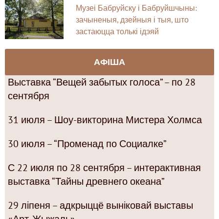
Музеі Бабруйску і Бабруйшчыны:
зачыненыя, дзейныя і тыя, што
застаюцца толькі ідэяй
АФІША
Выставка “Вещей забытых голоса” – по 28
сентября
31 июля – Шоу-викторина Мистера Холмса
30 июля – “Променад по Социалке”
С 22 июля по 28 сентября – интерактивная
выставка “Тайны древнего океана”
29 ліпеня – адкрыццё выніковай выставы
«Арт-Жыжаль»