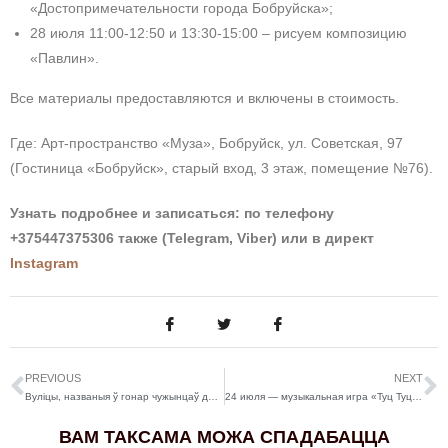
«Достопримечательности города Бобруйска»;
28 июля 11:00-12:50 и 13:30-15:00 – рисуем композицию
«Павлин».
Все материалы предоставляются и включены в стоимость.
Где: Арт-пространство «Муза», Бобруйск, ул. Советская, 97
(Гостиница «Бобруйск», старый вход, 3 этаж, помещение №76).
Узнать подробнее и записаться: по телефону
+375447375306 также (Telegram, Viber)
или в директ
Instagram
PREVIOUS
NEXT
Вуліцы, названыя ў гонар чужынцаў ды забойцаў. Дзе логіка ў Бабруйскіх тапонімах?
24 июля — музыкальная игра «Туц Туц Квиз»
ВАМ ТАКСАМА МОЖА СПАДАБАЦЦА