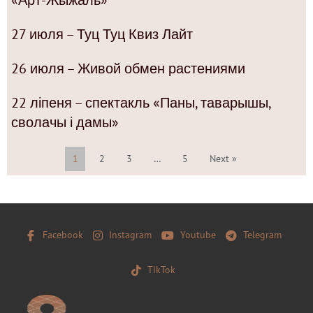
27 июля – Туц Туц Квиз Лайт
26 июля – Живой обмен растениями
22 ліпеня – спектакль «Паны, таварышы,
сволачы і дамы»
1
2
3
…
5
Next »
Facebook
Instagram
Youtube
Telegram
TikTok