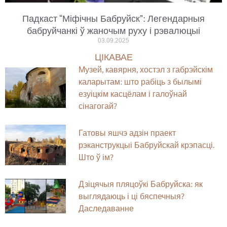
Падкаст “Міфічны Бабруйск”: Легендарныя
бабруйчанкі ў жаночым руху і рэвалюцыі
03.09.2025
ЦІКАВАЕ
Музей, кавярня, хостэл з габрэйскім
каларытам: што рабіць з былымі
езуіцкім касцёлам і галоўнай
сінагогай?
Гатовы яшчэ адзін праект
рэканструкцыі Бабруйскай крэпасці.
Што ў ім?
Дзіцячыя пляцоўкі Бабруйска: як
выглядаюць і ці бяспечныя?
Даследаванне