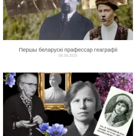
Першы беларускі прафессар геаграфіі
06.09.2025