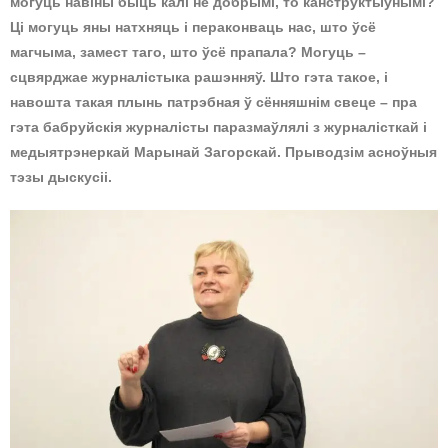
могуць навіны быць калі не добрымі, то канструктыўнымі?
Ці могуць яны натхняць і пераконваць нас, што ўсё
магчыма, замест таго, што ўсё прапала? Могуць –
сцвярджае журналістыка рашэнняў. Што гэта такое, і
навошта такая плынь патрэбная ў сённяшнім свеце – пра
гэта бабруйскія журналісты паразмаўлялі з журналісткай і
медыятрэнеркай Марынай Загорскай. Прыводзім асноўныя
тэзы дыскусіі.