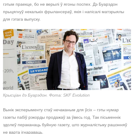
гэтым праекце, бо не верылі ў ягоны поспех. Дэ Буарэдон
прыцягнуў некалькіх фрылансераў, якія і напісалі матэрыялы
для гэтага выпуску.
Крысціан дэ Буарэдон. Фота: SKF Evolution
Вынік эксперыменту стаў нечаканым для ўсіх – гэты нумар
газеты пабіў рэкорды продажаў за ўвесь год. Так пісьменнік
здолеў пераканаць буйную газету, што журналістыку рашэнняў
не варта ігнараваць.