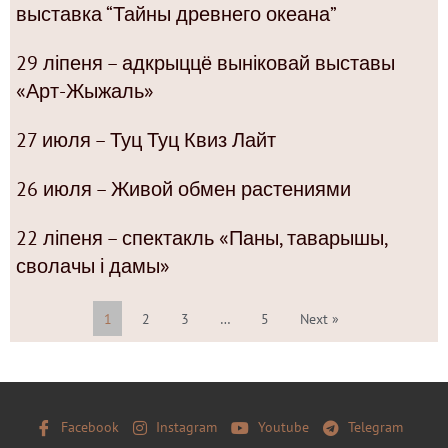
выставка “Тайны древнего океана”
29 ліпеня – адкрыццё выніковай выставы
«Арт-Жыжаль»
27 июля – Туц Туц Квиз Лайт
26 июля – Живой обмен растениями
22 ліпеня – спектакль «Паны, таварышы,
сволачы і дамы»
1
2
3
…
5
Next »
Facebook
Instagram
Youtube
Telegram