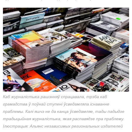
Каб журналістыка рашэнняў спрацавала, трэба каб
грамадства ў поўнай ступені ўсведамляла існаванне
праблемы. Калі яшчэ не да канца ўсведамляе, тады падыдзе
традыцыйная журналістыка, якая распавядзе пра праблему.
Ілюстрацыя: Альянс независимых региональных издателей