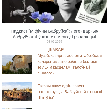
Падкаст “Міфічны Бабруйск”: Легендарныя
бабруйчанкі ў жаночым руху і рэвалюцыі
03.09.2025
ЦІКАВАЕ
Музей, кавярня, хостэл з габрэйскім
каларытам: што рабіць з былымі
езуіцкім касцёлам і галоўнай
сінагогай?
Гатовы яшчэ адзін праект
рэканструкцыі Бабруйскай крэпасці.
Што ў ім?