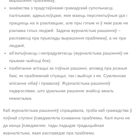
вырашэння праблемаў;
знаёмства з прадстаўнікамі грамадскай супольнасці,
палітыкамі, адмыслоўцамі, якія маюць перспектыўныя ідэі і
працуюць на іх рэалізацыю, але пры гэтым ні ў якім разе не
рэклама гэтых людзей. Задача журналістыкі рашэнняў –
распавесці пра прыклады вырашэння праблемаў, а не пра
людзей;
аб’ектыўнасць і непрадузятасць (журналістыка рашэнняў не
прымае чыйсьці бок);
пазбяганне агітацыі за пэўныя рашэнні, аповед пра розныя
бакі, як праблемнай сітуацыі, так і выйсця з яе. Сумленнае
апісанне хібаў і правалаў. Журналістыка рашэнняў
падкрэслівае, што ідэальнае рашэнне знайсці амаль
немагчыма.
Каб журналістыка рашэнняў спрацавала, трэба каб грамадства ў
поўнай ступені ўсведамляла існаванне праблемы. Калі яшчэ не
да канца ўсведамляе, тады падыдзе традыцыйная
журналістыка, якая распавядзе пра праблему.