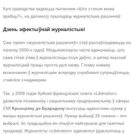
Калі грамадства задаецца пытаннем «Што з гэтым можа
зрабіць?», на дапамогу прыходзіць журналістыка рашэнняў.
Дзень эфектыўнай журналістыкі
Сам тэрмін «журналістыка рашэнняў» стаў распаўсюджвацца на
пачатку 2000-х гадоў. Медыяэксперты часта адзначаюць, што
сама гэтая з’ява ў журналістыцы існуе даўно, а цяпер якаснай
журналісцкай працы проста далі назву. Гэтаму новаму
вызначэнню ў журналісцкім асяродку спрабавалі супраціўляцца,
ставіліся з недаверам.
Так, у 2008 годзе буйная французская газета «Libération»
дазволіла пісьменніку і сацыяльнаму прадпрымальніку ў сферы
СМІ
Крысціяну дэ Буарэдону
выпусціць адмысловы нумар у
жанры журналістыкі рашэнняў. Нумар выйшаў 26 снежня – яго
выбралі, бо традыцыйна ён лічыўся найгоршым для газетных
продажаў. Журналісты «Libération» адмовіліся ўдзельнічаць у