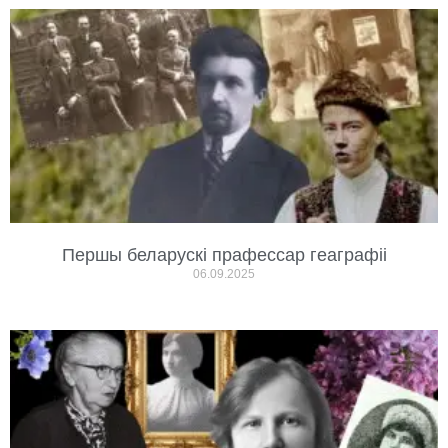
Першы беларускі прафессар геаграфіі
06.09.2025