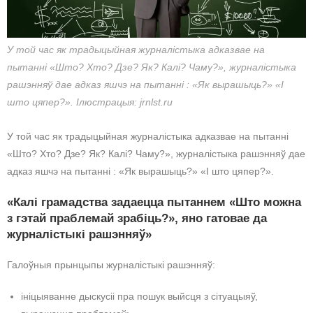
У той час як традыцыйная журналістыка адказвае на
пытанні «Што? Хто? Дзе? Як? Калі? Чаму?», журналістыка
рашэнняў дае адказ яшчэ на пытанні : «Як вырашыць?» «І
што цяпер?». Ілюстрацыя: jrnlst.ru
У той час як традыцыйная журналістыка адказвае на пытанні
«Што? Хто? Дзе? Як? Калі? Чаму?», журналістыка рашэнняў дае
адказ яшчэ на пытанні : «Як вырашыць?» «І што цяпер?».
«Калі грамадства задаецца пытаннем «Што можна
з гэтай праблемай зрабіць?», яно гатовае да
журналістыкі рашэнняў»
Галоўныя прынцыпы журналістыкі рашэнняў:
ініцыяванне дыскусіі пра пошук выйсця з сітуацыяў,