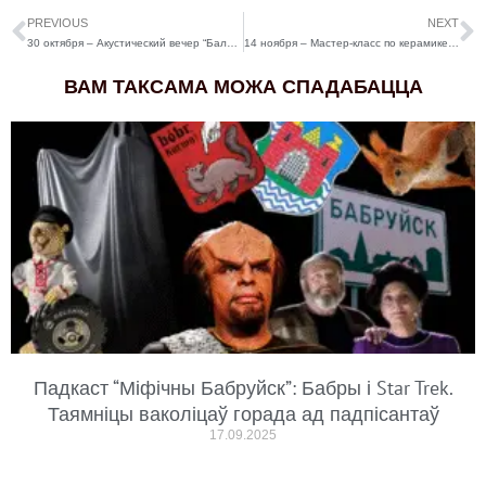
PREVIOUS
NEXT
30 октября – Акустический вечер “Бальза” и “4Комнаты”
14 ноября – Мастер-класс по керамике от Елены Мороз
ВАМ ТАКСАМА МОЖА СПАДАБАЦЦА
Падкаст “Міфічны Бабруйск”: Бабры і Star Trek.
Таямніцы ваколіцаў горада ад падпісантаў
17.09.2025