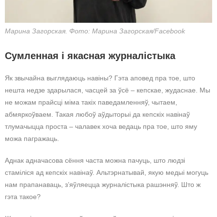
Марина Загорская. Фото: Марина Загорская/Facebook
Сумленная і якасная журналістыка
Як звычайна выглядаюць навіны? Гэта аповед пра тое, што
нешта недзе здарылася, часцей за ўсё – кепскае, жудаснае. Мы
не можам прайсці міма такіх паведамленняў, чытаем,
абмяркоўваем. Такая любоў аўдыторыі да кепскіх навінаў
тлумачыцца проста – чалавек хоча ведаць пра тое, што яму
можа пагражаць.
Аднак адначасова сёння часта можна пачуць, што людзі
стаміліся ад кепскіх навінаў. Альтэрнатывай, якую медыі могуць
нам прапанаваць, з’яўляецца журналістыка рашэнняў. Што ж
гэта такое?