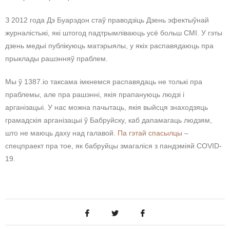
З 2012 года Дэ Буарэдон стаў праводзіць Дзень эфектыўнай
журналістыкі, які штогод падтрымліваюць усё больш СМІ. У гэты
дзень медыі публікуюць матэрыялы, у якіх распавядаюць пра
прыклады рашэнняў праблем.
Мы ў 1387.io таксама імкнемся распавядаць не толькі пра
праблемы, але пра рашэнні, якія прапануюць людзі і
арганізацыі. У нас можна пачытаць, якія выйсця знаходзяць
грамадскія арганізацыі ў Бабруйску, каб дапамагаць людзям,
што не маюць даху над галавой.
Па гэтай спасылцы
–
спецпраект пра тое, як бабруйцы змагаліся з пандэміяй COVID-
19.