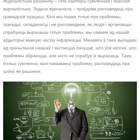
Журналістыка рашэнняў – гэта найперш сумленная і якасная
журналістыка. Задача журналіста – праўдзіва распавядаць пра
грамадскія працэсы. Калі мы пішам толькі пра праблемы,
трагедыі, складанасці і не распавядаем, як людзі і арганізацыі
спрабуюць вырашыць гэтыя праблемы, мы хаваем ад нашай
аўдыторыі важную частку інфармацыі. Менавіта ў такіх выпадках
ад прачытання навінаў і застаецца пачуццё, што ўсё кепска, што
праблемы збіраюцца, але ніхто не спрабуе іх вырашаць. Таму
больш сумленна, калі паказваеш праблему, распавядаць пра
шляхі яе рашэння.