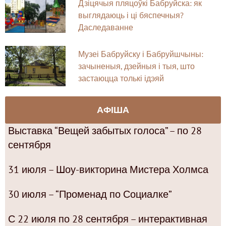
Дзіцячыя пляцоўкі Бабруйска: як
выглядаюць і ці бяспечныя?
Даследаванне
Музеі Бабруйску і Бабруйшчыны:
зачыненыя, дзейныя і тыя, што
застаюцца толькі ідэяй
АФІША
Выставка “Вещей забытых голоса” – по 28
сентября
31 июля – Шоу-викторина Мистера Холмса
30 июля – “Променад по Социалке”
С 22 июля по 28 сентября – интерактивная