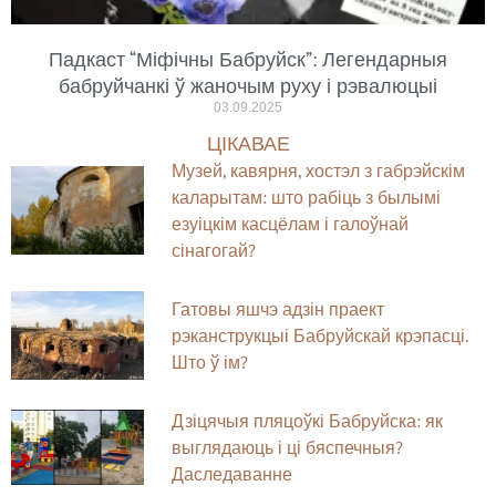
Падкаст “Міфічны Бабруйск”: Легендарныя
бабруйчанкі ў жаночым руху і рэвалюцыі
03.09.2025
ЦІКАВАЕ
Музей, кавярня, хостэл з габрэйскім
каларытам: што рабіць з былымі
езуіцкім касцёлам і галоўнай
сінагогай?
Гатовы яшчэ адзін праект
рэканструкцыі Бабруйскай крэпасці.
Што ў ім?
Дзіцячыя пляцоўкі Бабруйска: як
выглядаюць і ці бяспечныя?
Даследаванне