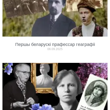
Першы беларускі прафессар геаграфіі
06.09.2025