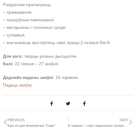
Рэзідэнтам прапануюць:
– пражыванне
– працоўныя памяшканні
– матэрыялы і тэхнічныя сродкі
– суткавыя
– магчымасць выстаўляць свае працы ў галерэі Die 8.
Для каго:
творцы розных дысцыплін.
Калі:
22 ліпеня – 27 жніўня.
Дэдлайн падачы заяўкі:
16 чэрвеня.
Падаць заяўку
.
PREVIOUS
NEXT
Курс ёгі для пачынаючых “Старт”
6 чэрвеня – старт мадэльнага лагера для дзяцей