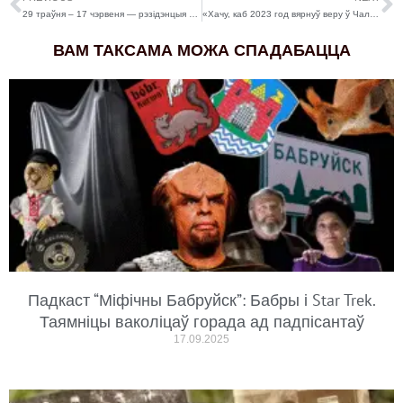
29 траўня – 17 чэрвеня — рэзідэнцыя ад Нацыянальнага інстытута музыкі і танца Польшчы
«Хачу, каб 2023 год вярнуў веру ў Чалавека». Бабруйцы – пра самае важнае ў мінулым годзе і чаканні ад новага
ВАМ ТАКСАМА МОЖА СПАДАБАЦЦА
Падкаст “Міфічны Бабруйск”: Бабры і Star Trek.
Таямніцы ваколіцаў горада ад падпісантаў
17.09.2025