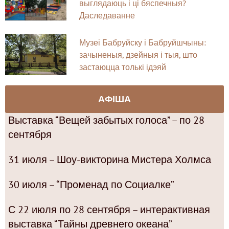
выглядаюць і ці бяспечныя?
Даследаванне
Музеі Бабруйску і Бабруйшчыны:
зачыненыя, дзейныя і тыя, што
застаюцца толькі ідэяй
АФІША
Выставка “Вещей забытых голоса” – по 28
сентября
31 июля – Шоу-викторина Мистера Холмса
30 июля – “Променад по Социалке”
С 22 июля по 28 сентября – интерактивная
выставка “Тайны древнего океана”