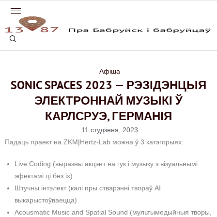
Афіша
SONIC SPACES 2023 — РЭЗІДЭНЦЫЯ
ЭЛЕКТРОННАЙ МУЗЫКІ Ў
КАРЛСРУЭ, ГЕРМАНІЯ
11 студзеня, 2023
Падаць праект на ZKM|Hertz-Lab можна ў 3 катэгорыях:
Live Coding (выразны акцэнт на гук і музыку з візуальнымі
эфектамі ці без іх)
Штучны інтэлект (калі пры стварэнні твораў AI
выкарыстоўваецца)
Acousmatic Music and Spatial Sound (мультымедыйныя творы,