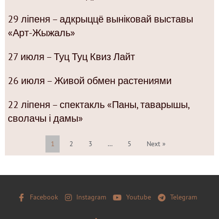
29 ліпеня – адкрыццё выніковай выставы
«Арт-Жыжаль»
27 июля – Туц Туц Квиз Лайт
26 июля – Живой обмен растениями
22 ліпеня – спектакль «Паны, таварышы,
сволачы і дамы»
1
2
3
…
5
Next »
Facebook
Instagram
Youtube
Telegram