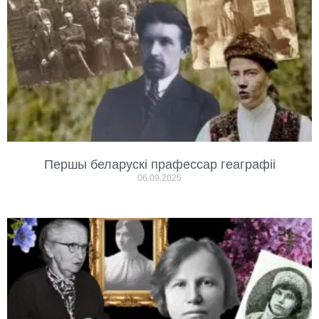
Першы беларускі прафессар геаграфіі
06.09.2025