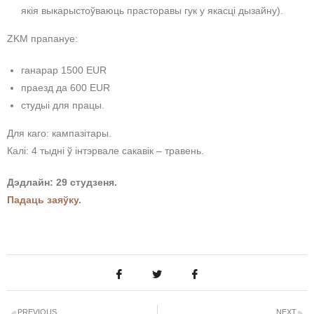
якія выкарыстоўваюць прасторавы гук у якасці дызайну).
ZKM прапануе:
ганарар 1500 EUR
праезд да 600 EUR
студыі для працы.
Для каго: кампазітары.
Калі: 4 тыдні ў інтэрвале сакавік – травень.
Дэдлайн: 29 студзеня.
Падаць заяўку.
PREVIOUS
NEXT