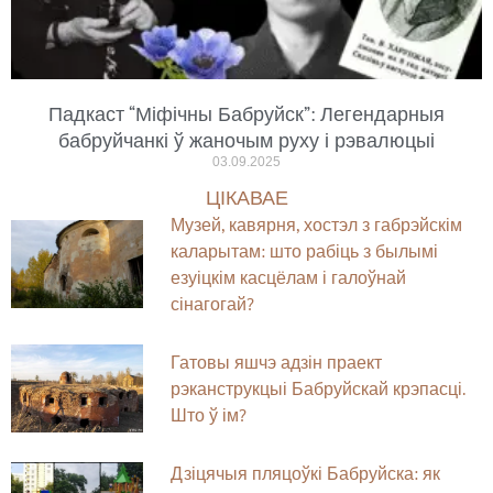
Падкаст “Міфічны Бабруйск”: Легендарныя
бабруйчанкі ў жаночым руху і рэвалюцыі
03.09.2025
ЦІКАВАЕ
Музей, кавярня, хостэл з габрэйскім
каларытам: што рабіць з былымі
езуіцкім касцёлам і галоўнай
сінагогай?
Гатовы яшчэ адзін праект
рэканструкцыі Бабруйскай крэпасці.
Што ў ім?
Дзіцячыя пляцоўкі Бабруйска: як