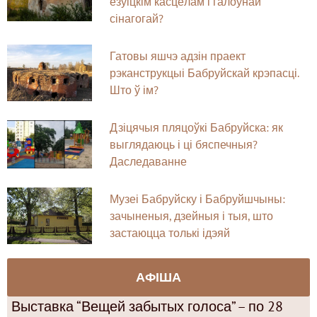
езуіцкім касцёлам і галоўнай
сінагогай?
Гатовы яшчэ адзін праект
рэканструкцыі Бабруйскай крэпасці.
Што ў ім?
Дзіцячыя пляцоўкі Бабруйска: як
выглядаюць і ці бяспечныя?
Даследаванне
Музеі Бабруйску і Бабруйшчыны:
зачыненыя, дзейныя і тыя, што
застаюцца толькі ідэяй
АФІША
Выставка “Вещей забытых голоса” – по 28