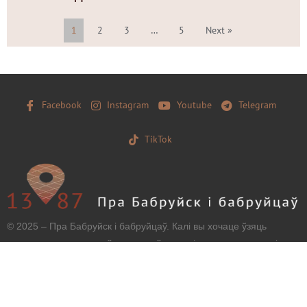
1
2
3
…
5
Next »
Facebook
Instagram
Youtube
Telegram
TikTok
© 2025 – Пра Бабруйск і бабруйцаў. Калі вы хочаце ўзяць
матэрыял з нашага сайту, захавайце, калі ласка, загаловак і
тэкст бяз зменаў і дайце наўпроставую працоўную
гіперспасылку.