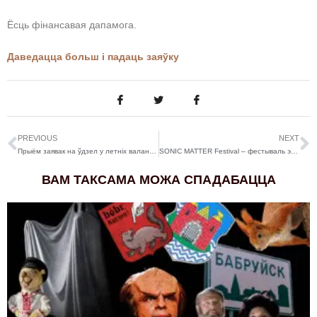
Ёсць фінансавая дапамога.
Даведацца больш і падаць заяўку
PREVIOUS
NEXT
Прыём заявак на ўдзел у летніх валанцёрскіх лагерах 2023 года
SONIC MATTER Festival – фестываль электраакустычных прац у Цюрыху, Швейцарыя
ВАМ ТАКСАМА МОЖА СПАДАБАЦЦА