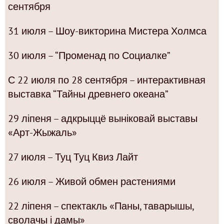
сентября
31 июля – Шоу-викторина Мистера Холмса
30 июля – “Променад по Социалке”
С 22 июля по 28 сентября – интерактивная
выставка “Тайны древнего океана”
29 ліпеня – адкрыццё выніковай выставы
«Арт-Жыжаль»
27 июля – Туц Туц Квиз Лайт
26 июля – Живой обмен растениями
22 ліпеня – спектакль «Паны, таварышы,
сволачы і дамы»