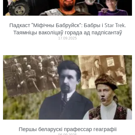
Падкаст “Міфічны Бабруйск”: Бабры і Star Trek.
Таямніцы ваколіцаў горада ад падпісантаў
17.09.2025
Першы беларускі прафессар геаграфіі