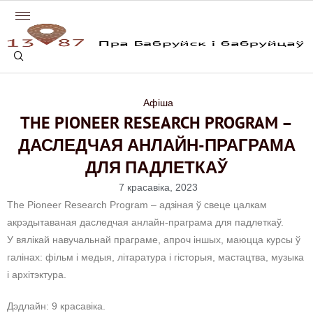
Афіша
THE PIONEER RESEARCH PROGRAM –
ДАСЛЕДЧАЯ АНЛАЙН-ПРАГРАМА
ДЛЯ ПАДЛЕТКАЎ
7 красавіка, 2023
The Pioneer Research Program – адзіная ў свеце цалкам
акрэдытаваная даследчая анлайн-праграма для падлеткаў.
У вялікай навучальнай праграме, апроч іншых, маюцца курсы ў
галінах: фільм і медыя, літаратура і гісторыя, мастацтва, музыка
і архітэктура.
Дэдлайн: 9 красавіка.