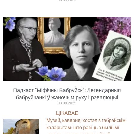
06.09.2025
Падкаст “Міфічны Бабруйск”: Легендарныя
бабруйчанкі ў жаночым руху і рэвалюцыі
03.09.2025
ЦІКАВАЕ
Музей, кавярня, хостэл з габрэйскім
каларытам: што рабіць з былымі