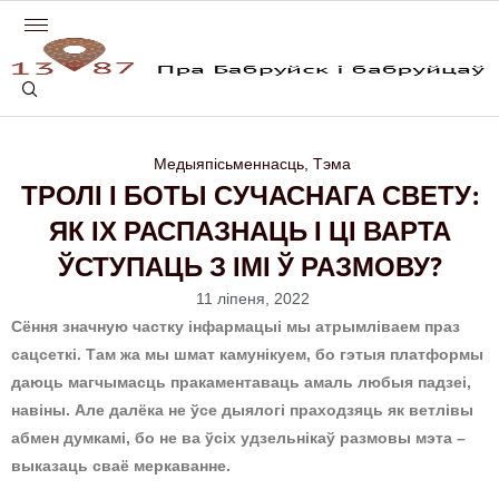
Медыяпісьменнасць
,
Тэма
ТРОЛІ І БОТЫ СУЧАСНАГА СВЕТУ:
ЯК ІХ РАСПАЗНАЦЬ І ЦІ ВАРТА
ЎСТУПАЦЬ З ІМІ Ў РАЗМОВУ?
11 ліпеня, 2022
Сёння значную частку інфармацыі мы атрымліваем праз
сацсеткі. Там жа мы шмат камунікуем, бо гэтыя платформы
даюць магчымасць пракаментаваць амаль любыя падзеі,
навіны. Але далёка не ўсе дыялогі праходзяць як ветлівы
абмен думкамі, бо не ва ўсіх удзельнікаў размовы мэта –
выказаць сваё меркаванне.