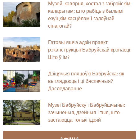
Музей, кавярня, хостэл з габрэйскім
каларытам: што рабіць з былымі
езуіцкім касцёлам і галоўнай
сінагогай?
Гатовы яшчэ адзін праект
рэканструкцыі Бабруйскай крэпасці.
Што ў ім?
Дзіцячыя пляцоўкі Бабруйска: як
выглядаюць і ці бяспечныя?
Даследаванне
Музеі Бабруйску і Бабруйшчыны:
зачыненыя, дзейныя і тыя, што
застаюцца толькі ідэяй