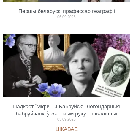
Першы беларускі прафессар геаграфіі
06.09.2025
Падкаст “Міфічны Бабруйск”: Легендарныя
бабруйчанкі ў жаночым руху і рэвалюцыі
03.09.2025
ЦІКАВАЕ