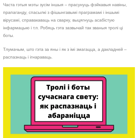
Часта гэтыя мэты зусім іншыя – прасунуць фэйкавыя навіны,
прапаганду, спасылкі з фішынгавымі праграмамі і іншымі
вірусамі, справакаваць на сварку, выцягнуць асабістую
інфармацыю і т.п. Робяць гэта зазвычай так званыя тролі ці
боты.
Тлумачым, што гэта за яны і як з імі змагацца, а дакладней –
распазнаць і ігнараваць.