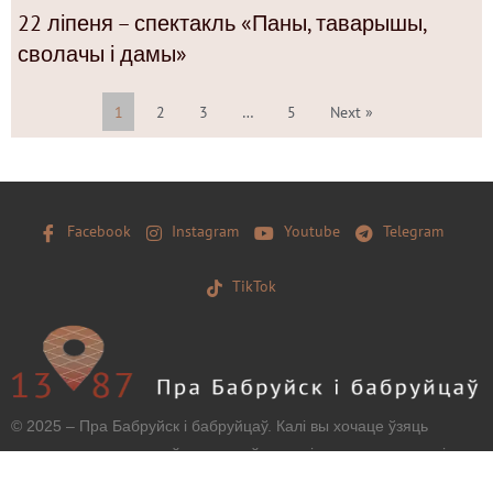
22 ліпеня – спектакль «Паны, таварышы,
сволачы і дамы»
1
2
3
…
5
Next »
Facebook
Instagram
Youtube
Telegram
TikTok
© 2025 – Пра Бабруйск і бабруйцаў. Калі вы хочаце ўзяць
матэрыял з нашага сайту, захавайце, калі ласка, загаловак і
тэкст бяз зменаў і дайце наўпроставую працоўную