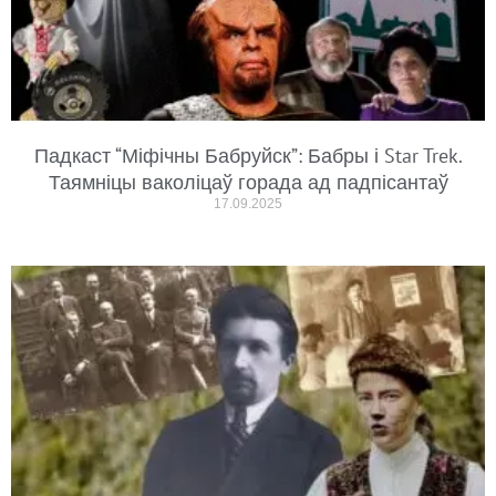
Падкаст “Міфічны Бабруйск”: Бабры і Star Trek.
Таямніцы ваколіцаў горада ад падпісантаў
17.09.2025