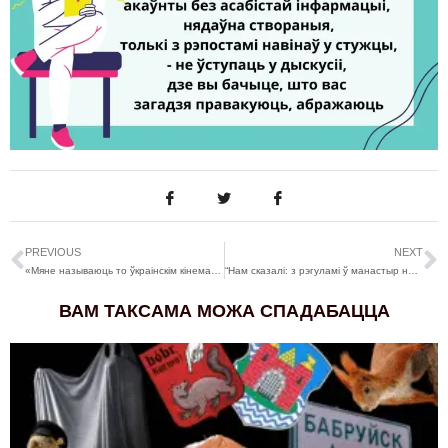
PREVIOUS
NEXT
«Мяне называюць то ўкраінскім кінематаграфістам, то беларускім. Гледзячы па сітуацыі». Гутарка з рэжысёрам Максімам Буйніцкім
“Нам сказалі: з рэгуламі ў манастыр не заходзіць”. Гісторыі пра “чырвоныя жыгулі” і сродкі гігіены
ВАМ ТАКСАМА МОЖА СПАДАБАЦЦА