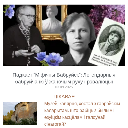
Падкаст “Міфічны Бабруйск”: Легендарныя
бабруйчанкі ў жаночым руху і рэвалюцыі
03.09.2025
ЦІКАВАЕ
Музей, кавярня, хостэл з габрэйскім
каларытам: што рабіць з былымі
езуіцкім касцёлам і галоўнай
сінагогай?