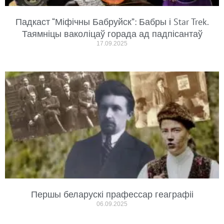
Падкаст “Міфічны Бабруйск”: Бабры і Star Trek.
Таямніцы ваколіцаў горада ад падпісантаў
17.09.2025
Першы беларускі прафессар геаграфіі
06.09.2025