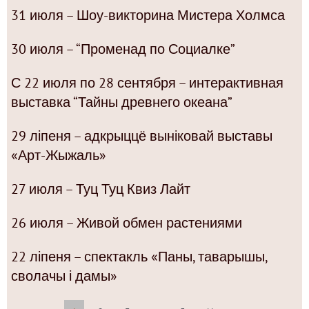
31 июля – Шоу-викторина Мистера Холмса
30 июля – “Променад по Социалке”
С 22 июля по 28 сентября – интерактивная
выставка “Тайны древнего океана”
29 ліпеня – адкрыццё выніковай выставы
«Арт-Жыжаль»
27 июля – Туц Туц Квиз Лайт
26 июля – Живой обмен растениями
22 ліпеня – спектакль «Паны, таварышы,
сволачы і дамы»