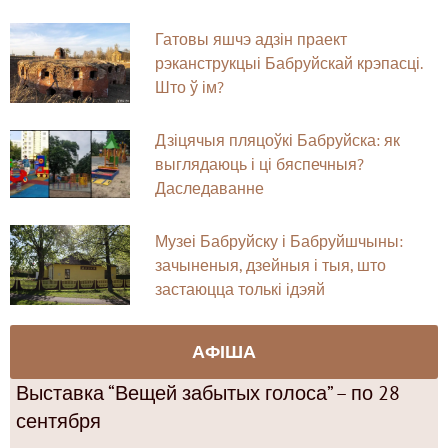
Гатовы яшчэ адзін праект
рэканструкцыі Бабруйскай крэпасці.
Што ў ім?
Дзіцячыя пляцоўкі Бабруйска: як
выглядаюць і ці бяспечныя?
Даследаванне
Музеі Бабруйску і Бабруйшчыны:
зачыненыя, дзейныя і тыя, што
застаюцца толькі ідэяй
АФІША
Выставка “Вещей забытых голоса” – по 28
сентября